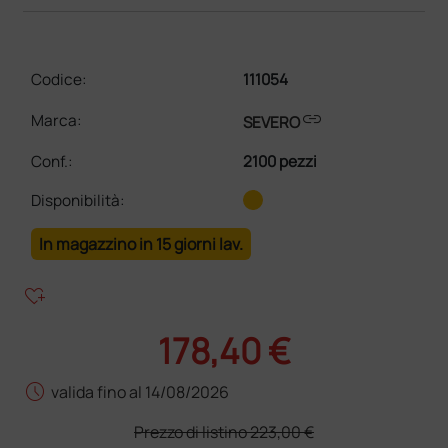
Codice:
111054
link
Marca:
SEVERO
Conf.
:
2100 pezzi
Disponibilità:
In magazzino in 15 giorni lav.
heart_plus
178,40 €
schedule
valida fino al 14/08/2026
Prezzo di listino
223,00 €