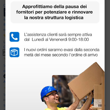
Ottimo
4,6
/5
8.330
recensioni
Le nostre recensioni a 4 e 5 stelle.
Clicca qui per leggerle tutte >
Precedente
Successivo
14 Luglio 2026
ottima
Acquirente verificato
14 Luglio 2026
Ho acquistato un ecografo da Doctor Shop e sono rimasto molto
soddisfatto dell'esperienza. Apparecchiatura di qualità, consegna