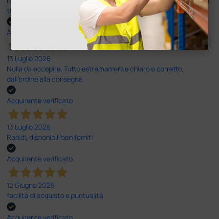
nei tempi previsti e un servizio clienti disponibile che ha risposto a
tutti i miei dubbi prima dell'acquisto. Consigliato
Acquirente verificato
13 Luglio 2026
Nulla da eccepire. Tutto estremamente chiaro e corretto,
dall’ordine alla consegna.
Acquirente verificato
13 Luglio 2026
Rapidi, disponibili ben forniti
Acquirente verificato
12 Giugno 2026
facilità di acquisto e puntualità
Acquirente verificato