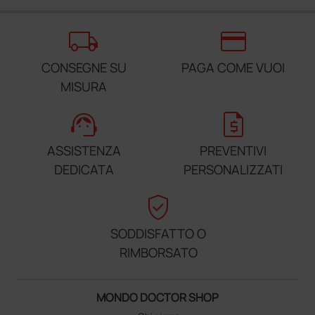
local_shipping
credit_card
CONSEGNE SU
PAGA COME VUOI
MISURA
support_agent
request_quote
ASSISTENZA
PREVENTIVI
DEDICATA
PERSONALIZZATI
verified_user
SODDISFATTO O
RIMBORSATO
MONDO DOCTOR SHOP