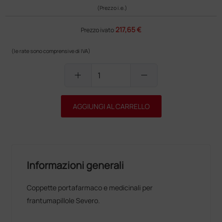
(Prezzo i.e.)
217,65 €
Prezzo ivato
(le rate sono comprensive di IVA)
add
remove
AGGIUNGI AL CARRELLO
Informazioni generali
Coppette portafarmaco e medicinali per
frantumapillole Severo.