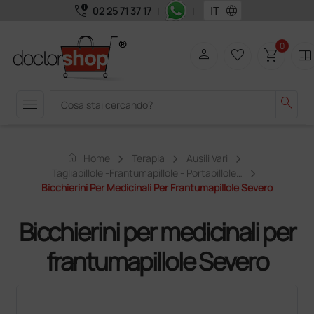
call_quality
language
02 25 71 37 17
|
|
0
person
favorite_border
shopping_cart
two_pager
menu
search
home
Home
Terapia
Ausili Vari
Tagliapillole -frantumapillole - Portapillole…
Bicchierini Per Medicinali Per Frantumapillole Severo
Bicchierini per medicinali per
frantumapillole Severo