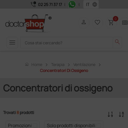
call_quality
language
02 25 71 37 17
|
|
0
person
favorite_border
shopping_cart
two_page
menu
search
home
Home
Terapia
Ventilazione
Concentratori Di Ossigeno
Concentratori di ossigeno
Trovati
8
prodotti
Promozioni
Solo prodotti disponibili