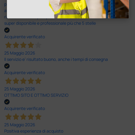
prontamente risolto dal servizio clienti. Altro problema il codice di
attivazione del software per il PC non corretto e anche questo
risolto in modo rapido professionale e immediato. Assistenza
super disponibile e professionale più che 5 stelle
Acquirente verificato
25 Maggio 2026
Il servizio e’ risultato buono, anche i tempi di consegna
Acquirente verificato
25 Maggio 2026
OTTIMO SITO E OTTIMO SERVIZIO
Acquirente verificato
25 Maggio 2026
Positiva esperienza di acquisto