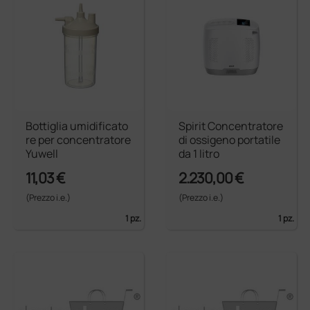
Bottiglia umidificato
Spirit Concentratore
re per concentratore
di ossigeno portatile
Yuwell
da 1 litro
11,03 €
2.230,00 €
(Prezzo i.e.)
(Prezzo i.e.)
1 pz.
1 pz.