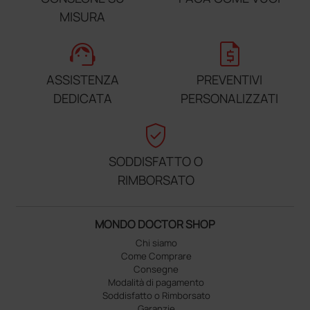
MISURA
support_agent
request_quote
ASSISTENZA
PREVENTIVI
DEDICATA
PERSONALIZZATI
verified_user
SODDISFATTO O
RIMBORSATO
MONDO DOCTOR SHOP
Chi siamo
Come Comprare
Consegne
Modalità di pagamento
Soddisfatto o Rimborsato
Garanzie