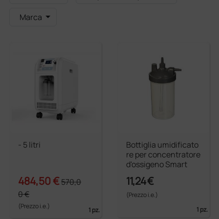
Marca
- 5 litri
Bottiglia umidificato
re per concentratore
d'ossigeno Smart
484,50 €
11,24 €
570,0
0 €
(Prezzo i.e.)
(Prezzo i.e.)
1 pz.
1 pz.