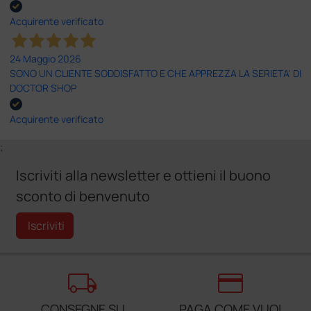
Acquirente verificato
24 Maggio 2026
SONO UN CLIENTE SODDISFATTO E CHE APPREZZA LA SERIETA' DI
DOCTOR SHOP
Acquirente verificato
;
Iscriviti alla newsletter e ottieni il buono
sconto di benvenuto
Iscriviti
local_shipping
credit_card
CONSEGNE SU
PAGA COME VUOI