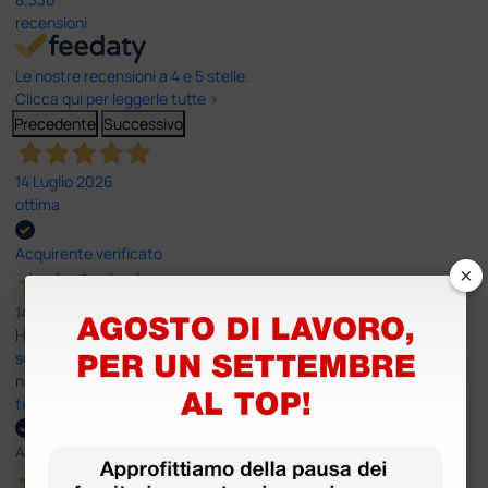
recensioni
Le nostre recensioni a 4 e 5 stelle.
Clicca qui per leggerle tutte >
Precedente
Successivo
14 Luglio 2026
ottima
Acquirente verificato
×
14 Luglio 2026
Ho acquistato un ecografo da Doctor Shop e sono rimasto molto
soddisfatto dell'esperienza. Apparecchiatura di qualità, consegna
nei tempi previsti e un servizio clienti disponibile che ha risposto a
tutti i miei dubbi prima dell'acquisto. Consigliato
Acquirente verificato