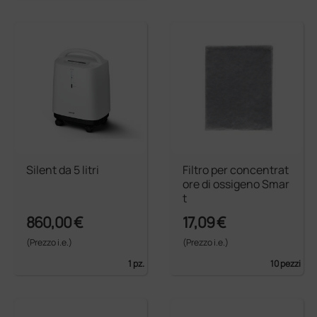
Silent da 5 litri
Filtro per concentrat
ore di ossigeno Smar
t
860,00 €
17,09 €
(Prezzo i.e.)
(Prezzo i.e.)
1 pz.
10 pezzi