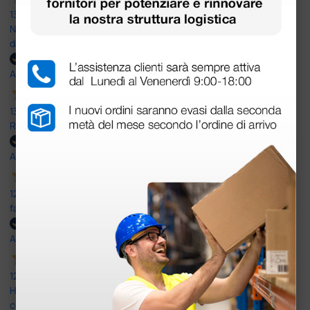
13 Luglio 2026
Nulla da eccepire. Tutto estremamente chiaro e corretto,
dall’ordine alla consegna.
Acquirente verificato
13 Luglio 2026
Rapidi, disponibili ben forniti
Acquirente verificato
12 Giugno 2026
facilità di acquisto e puntualità
Acquirente verificato
12 Giugno 2026
Ho avuto un problema con la consegna, il pacco non è stato
consegnato ma messo in giacenza. Il problema è stato