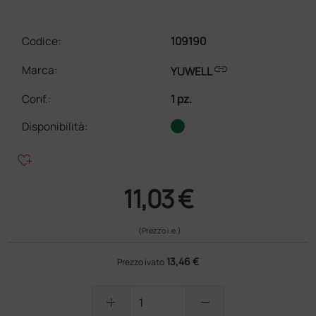
Codice:
109190
link
Marca:
YUWELL
Conf.
:
1 pz.
Disponibilità:
heart_plus
11,03 €
(Prezzo i.e.)
13,46 €
Prezzo ivato
add
remove