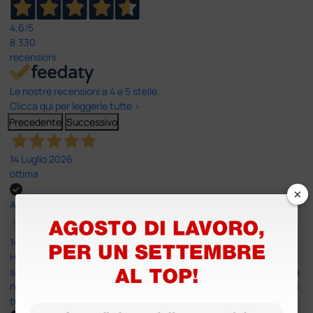
4,6
/5
8.330
recensioni
Le nostre recensioni a 4 e 5 stelle.
Clicca qui per leggerle tutte >
Precedente
Successivo
14 Luglio 2026
ottima
×
Acquirente verificato
14 Luglio 2026
Ho acquistato un ecografo da Doctor Shop e sono rimasto molto
soddisfatto dell'esperienza. Apparecchiatura di qualità, consegna
nei tempi previsti e un servizio clienti disponibile che ha risposto a
tutti i miei dubbi prima dell'acquisto. Consigliato