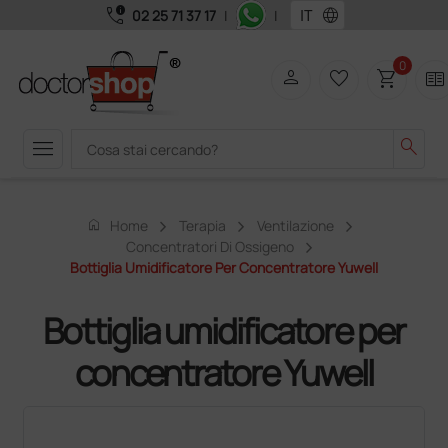
call_quality
language
02 25 71 37 17
|
|
0
person
favorite_border
shopping_cart
two_pager
menu
search
home
Home
Terapia
Ventilazione
Concentratori Di Ossigeno
Bottiglia Umidificatore Per Concentratore Yuwell
Bottiglia umidificatore per
concentratore Yuwell