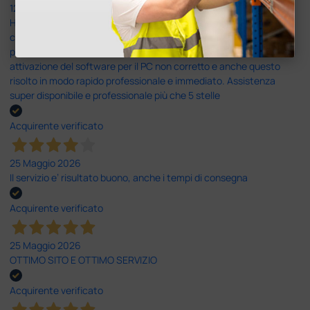
12 Giugno 2026
Ho avuto un problema con la consegna, il pacco non è stato
consegnato ma messo in giacenza. Il problema è stato
prontamente risolto dal servizio clienti. Altro problema il codice di
attivazione del software per il PC non corretto e anche questo
risolto in modo rapido professionale e immediato. Assistenza
super disponibile e professionale più che 5 stelle
Acquirente verificato
25 Maggio 2026
Il servizio e’ risultato buono, anche i tempi di consegna
Acquirente verificato
25 Maggio 2026
OTTIMO SITO E OTTIMO SERVIZIO
Acquirente verificato