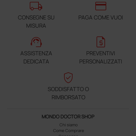
local_shipping
credit_card
CONSEGNE SU
PAGA COME VUOI
MISURA
support_agent
request_quote
ASSISTENZA
PREVENTIVI
DEDICATA
PERSONALIZZATI
verified_user
SODDISFATTO O
RIMBORSATO
MONDO DOCTOR SHOP
Chi siamo
Come Comprare