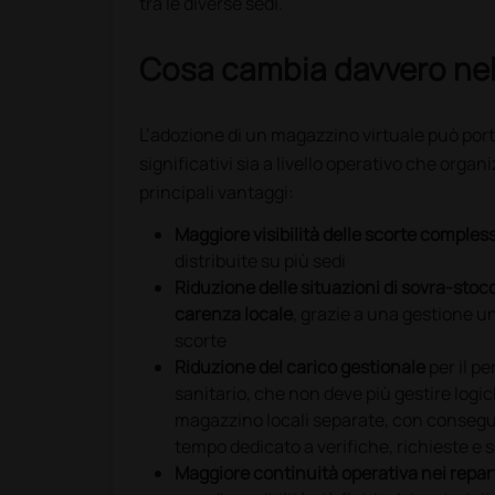
tra le diverse sedi.
Cosa cambia davvero nel
L’adozione di un magazzino virtuale può port
significativi sia a livello operativo che organi
principali vantaggi:
Maggiore visibilità delle scorte comples
distribuite su più sedi
Riduzione delle situazioni di sovra-stoc
carenza locale
, grazie a una gestione un
scorte
Riduzione del carico gestionale
per il p
sanitario, che non deve più gestire logic
magazzino locali separate, con conseg
tempo dedicato a verifiche, richieste e so
Maggiore continuità operativa nei repar