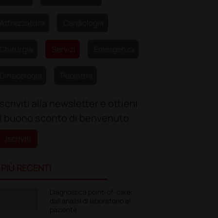
Attrezzatura
Cardiologia
Chirurgia
Servizi
Emergenza
Ginecologia
Pediatria
Iscriviti alla newsletter e ottieni
il buono sconto di benvenuto
Iscriviti
I PIÙ RECENTI
Diagnostica point-of-care:
dall'analisi di laboratorio al
paziente