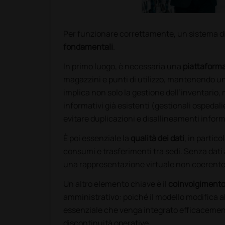
Per funzionare correttamente, un sistema d
fondamentali
.
In primo luogo, è necessaria una
piattaforma
magazzini e punti di utilizzo, mantenendo un
implica non solo la gestione dell’inventario,
informativi già esistenti (gestionali ospedalie
evitare duplicazioni e disallineamenti inform
È poi essenziale la
qualità dei dati
, in partic
consumi e trasferimenti tra sedi. Senza dati af
una rappresentazione virtuale non coerente co
Un altro elemento chiave è il
coinvolgimento
amministrativo: poiché il modello modifica ab
essenziale che venga integrato efficacement
discontinuità operative.