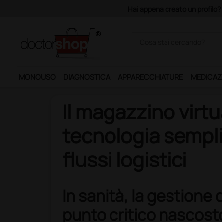
filo? Con 140 euro di imponibile, la consegna è gratis!
MONOUSO
DIAGNOSTICA
APPARECCHIATURE
MEDICAZ
Il magazzino virt
tecnologia sempli
flussi logistici
In sanità, la gestione
punto critico nascos