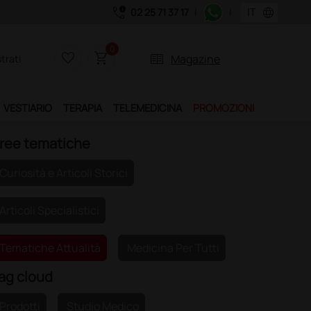
call_quality
language
02 25 71 37 17
|
|
uistando il servizio "Ds Club", un anno di spedizioni a 39,90 euro + IVA!
0
favorite_border
shopping_cart
two_pager
Magazine
trati
VESTIARIO
TERAPIA
TELEMEDICINA
PROMOZIONI
ree tematiche
Curiosità e Articoli Storici
Articoli Specialistici
Tematiche Attualità
Medicina Per Tutti
ag cloud
Prodotti
Studio Medico