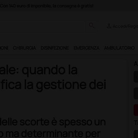
Acq
search
person
Accedi/Regis
IONI
CHIRURGIA
DISINFEZIONE
EMERGENZA
AMBULATORIO
A
uale: quando la
fica la gestione dei
 delle scorte è spesso un
T
to ma determinante per