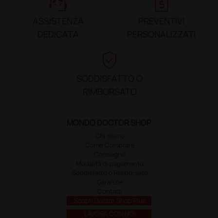
support_agent
request_quote
ASSISTENZA
PREVENTIVI
DEDICATA
PERSONALIZZATI
verified_user
SODDISFATTO O
RIMBORSATO
MONDO DOCTOR SHOP
Chi siamo
Come Comprare
Consegne
Modalità di pagamento
Soddisfatto o Rimborsato
Garanzie
Contatti
Scopri Doctor Shop Plus
LAVORA CON NOI