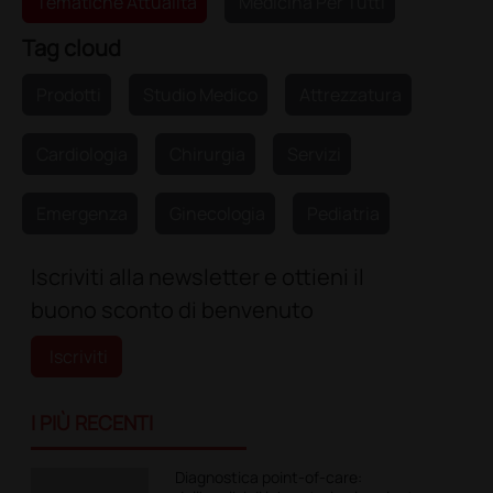
Tematiche Attualità
Medicina Per Tutti
Tag cloud
Prodotti
Studio Medico
Attrezzatura
Cardiologia
Chirurgia
Servizi
Emergenza
Ginecologia
Pediatria
Iscriviti alla newsletter e ottieni il
buono sconto di benvenuto
Iscriviti
I PIÙ RECENTI
Diagnostica point-of-care: