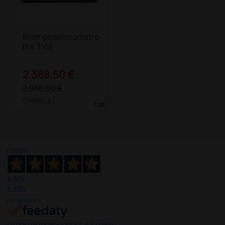
Bioimpedenziometro
BIA 310E
2.389,50 €
2.950,00 €
(Prezzo i.e.)
1 pz.
Ottimo
4,6
/5
8.330
recensioni
Le nostre recensioni a 4 e 5 stelle.