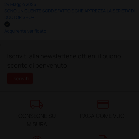
24 Maggio 2026
SONO UN CLIENTE SODDISFATTO E CHE APPREZZA LA SERIETA' DI
DOCTOR SHOP
Acquirente verificato
;
Iscriviti alla newsletter e ottieni il buono
sconto di benvenuto
Iscriviti
local_shipping
credit_card
CONSEGNE SU
PAGA COME VUOI
MISURA