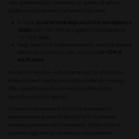
I dati epidemiologici mostrano un quadro di salute
pubblica molto diverso tra Italia e Stati Uniti:
In Italia,
quasi la metà degli adulti è in sovrappeso o
obeso
, con ~34–35% di soggetti in sovrappeso e
~11–12% obesi.
Negli Stati Uniti, tradizionalmente, i tassi di obesità
adulta sono molto più alti, con circa
42–43% di
adulti obesi
.
Anche tra i bambini, entrambe le nazioni affrontano
sfide crescenti legate a eccesso ponderale, ma negli
USA l’impatto è particolarmente drammatico e
riguarda anche più giovani.
Il consumo eccessivo di cibi ultra‑processati è
associato a un aumento del rischio di numerose
malattie croniche non trasmissibili. Diete ricche di
zuccheri aggiunti, grassi saturi e sale possono