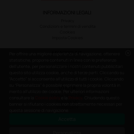
INFORMAZIONI LEGALI
Privacy
Condizioni e termini di vendita
Cookies
Imposta Cookies
cancel
MY ACCOUNT
Per offrire una migliore esperienza di navigazione, ottenere
statistiche, proporre contenuti in linea con le preferenze
Ordini e fatture
dell'utente, per personalizzare i nostri contenuti pubblicitari
Liste dei desideri
I miei dati
questo sito utilizza cookie, anche di terze parti. Cliccando su
“Accetto” si acconsente all'utilizzo di tutti i cookie. Cliccando
su “Personalizza” è possibile esprimere la propria volontà in
UTILITÀ
merito all'utilizzo dei cookie. Per ulteriori informazioni
Doctor Shop Club
consultare la
Cookie policy
e la
Privacy
. Chiudendo questo
Prova DEMO
banner si rifiutano i cookies non strettamente necessari per
Installazioni
questa sessione di navigazione.
Accetta
CONTATTI
Indirizzo
Personalizza