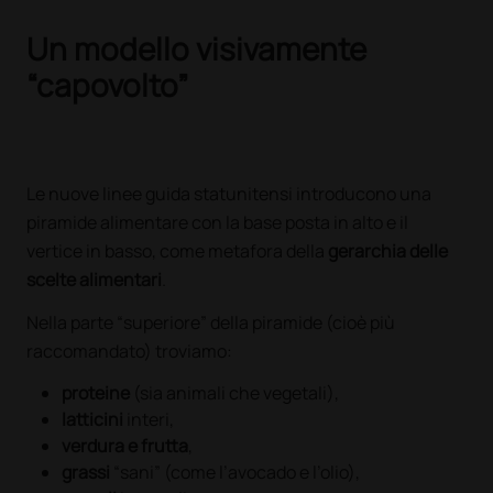
Un modello visivamente
“capovolto”
Le nuove linee guida statunitensi introducono una
piramide alimentare con la base posta in alto e il
vertice in basso, come metafora della
gerarchia delle
scelte alimentari
.
Nella parte “superiore” della piramide (cioè più
raccomandato) troviamo:
proteine
(sia animali che vegetali),
latticini
interi,
verdura e frutta
,
grassi
“sani” (come l’avocado e l’olio),