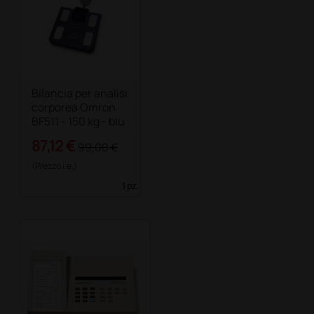
Bilancia per analisi
corporea Omron
BF511 - 150 kg - blu
87,12 €
99,00 €
(Prezzo i.e.)
1 pz.