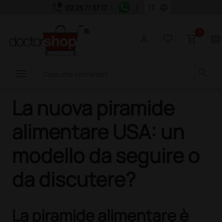
call_quality
language
02 25 71 37 17
|
|
0
person
favorite_border
shopping_cart
two_pager
menu
search
La nuova piramide
alimentare USA: un
modello da seguire o
da discutere?
La piramide alimentare è