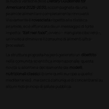
la nuova versione delle
Dietary Guidelines for
Americans 2025-2030,
accompagnata da una
piramide alimentare completamente rinnovata.
Visivamente è
rovesciata
rispetto alla classica
piramide, ed è affiancata da un messaggio di forte
impatto:
“Eat real food”
, ovvero – mangiate cibo vero -,
un invito a diminuire il consumo di alimenti ultra-
processati.
La struttura proposta ha però generato un
dibattito
nella comunità scientifica internazionale: questa
novità si allontana decisamente dai
modelli
nutrizionali classici
(come quelli europei e quello
mediterraneo), ma cerca comunque di concentrarsi su
alcuni noti principi di salute pubblica.