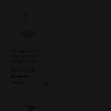
Wunder WBA300
Analizzatore di
composizione
corporea - con
1.597,50 €
stampante
2.130,00 €
(Prezzo i.e.)
1 pz.