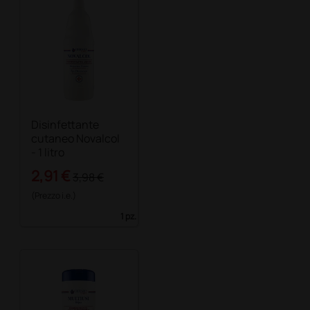
Disinfettante
cutaneo Novalcol
- 1 litro
2,91 €
3,98 €
(Prezzo i.e.)
1 pz.