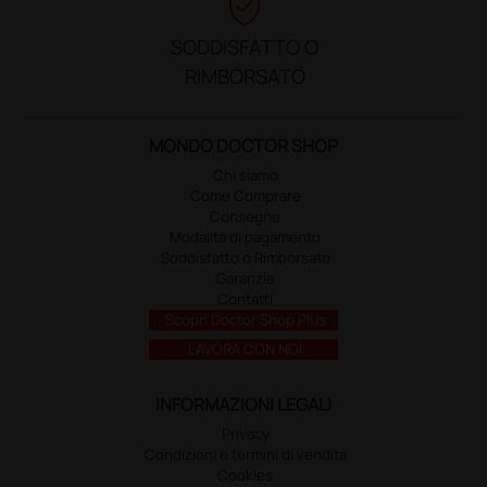
verified_user
SODDISFATTO O
RIMBORSATO
MONDO DOCTOR SHOP
Chi siamo
Come Comprare
Consegne
Modalità di pagamento
Soddisfatto o Rimborsato
Garanzie
Contatti
Scopri Doctor Shop Plus
LAVORA CON NOI
INFORMAZIONI LEGALI
Privacy
Condizioni e termini di vendita
Cookies