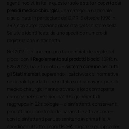
agenti nocivi. In Italia questo ruolo è stato ricoperto dai
presidi medico chirurgici
, una categoria nazionale
disciplinata in particolare dal D.P.R. 6 ottobre 1998, n.
392, con autorizzazione rilasciata dal Ministero della
Salute e identificata da uno specifico numero di
registrazione in etichetta.
Nel 2013 l'Unione europea ha cambiato le regole del
gioco: con il
Regolamento sui prodotti biocidi
(BPR, n.
528/2012), ha introdotto un
sistema comune per tutti
gli Stati membri
, superando il patchwork di normative
nazionali. I prodotti che in Italia si chiamavano presidi
medico chirurgici hanno trovato la loro controparte
europea nel nome "biocida". Il Regolamento li
raggruppa in 22 tipologie — disinfettanti, conservanti,
prodotti per il controllo dei parassiti e altri ancora —
con i disinfettanti per uso sanitario in prima fila. A
coordinare il tutto è oggi l'
ECHA
, l'agenzia europea per