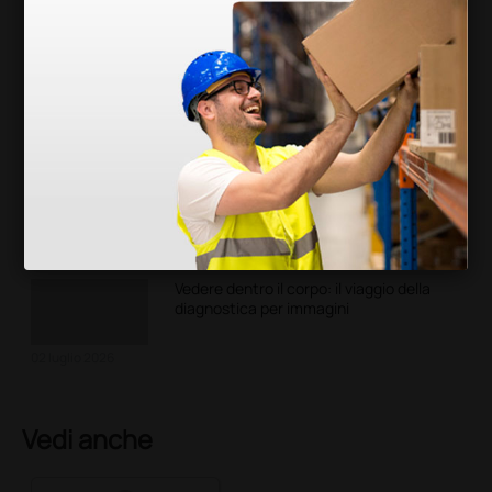
I rischi del tabacco per la salute, tra
diagnosi precoce ed esami di
controllo
03 luglio 2026
Protesi e riabilitazione: le grandi
accelerazioni belliche
02 luglio 2026
Vedere dentro il corpo: il viaggio della
diagnostica per immagini
02 luglio 2026
Vedi anche