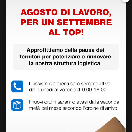
Emergenza
Ginecologia
Pediatria
Iscriviti alla newsletter e ottieni il
buono sconto di benvenuto
Iscriviti
I PIÙ RECENTI
Diagnostica point-of-care:
dall'analisi di laboratorio al paziente
31 luglio 2026
Come scegliere l'ECG giusto: una
guida per orientarsi tra esami,
parametri e marche
24 luglio 2026