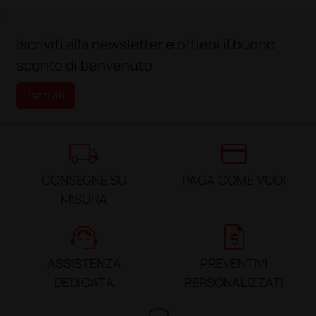
;
Iscriviti alla newsletter e ottieni il buono
sconto di benvenuto
Iscriviti
local_shipping
credit_card
CONSEGNE SU
PAGA COME VUOI
MISURA
support_agent
request_quote
ASSISTENZA
PREVENTIVI
DEDICATA
PERSONALIZZATI