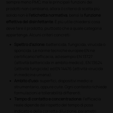
sempre meno PMC, ma le principali funzioni dei
prodotti non cambiano, allora il criterio di scelta più
solido non è
l'etichetta normativa
, bensì la
funzione
effettiva del disinfettante
. È più utile chiedersi cosa
deve fare il prodotto, piuttosto che a quale categoria
appartenga. Alcuni criteri concreti:
Spettro d'azione:
battericida, fungicida, virucida o
sporicida. Le norme tecniche europee EN ne
certificano l'efficacia, ad esempio EN 13727
(attività battericida in ambito medico), EN 13624
(attività fungicida) ed EN 14476 (attività virucida
in medicina umana).
Ambito d'uso:
superfici, dispositivi medici e
strumentario, oppure cute. Ogni contesto richiede
formulazioni e tollerabilità differenti.
Tempo di contatto e concentrazione:
l'efficacia
reale dipende dal rispetto del tempo di posa
indicato e della corretta diluizione, parametri