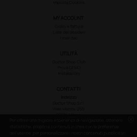
Imposta Cookies
MY ACCOUNT
Ordini e fatture
Liste dei desideri
I miei dati
UTILITÀ
Doctor Shop Club
Prova DEMO
Installazioni
CONTATTI
Indirizzo
Doctor Shop S.r.l.
Viale Monza, 259
20126 Milano
cancel
Per offrire una migliore esperienza di navigazione, ottenere
P.IVA 04760660961
Numero REA MI - 1770573
statistiche, proporre contenuti in linea con le preferenze
dell'utente, per personalizzare i nostri contenuti pubblicitari