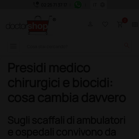
call_quality
language
02 25 71 37 17
|
|
0
person
favorite_border
shopping_cart
two_pager
menu
search
Presidi medico
chirurgici e biocidi:
cosa cambia davvero
Sugli scaffali di ambulatori
e ospedali convivono da