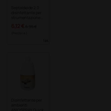
Septaldeide 2.0
disinfettante per
strumentazione
chirurgica
6,12 €
6,95 €
(Prezzo i.e.)
1 pz.
Disinfettante per
ambienti
ANIOSPRAY Quick