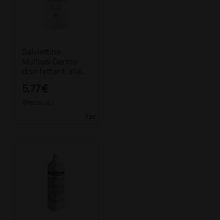
Salviettine
Multiusi Germo
disinfettanti alla
clorexidina
5,77 €
(Prezzo i.e.)
1 pz.