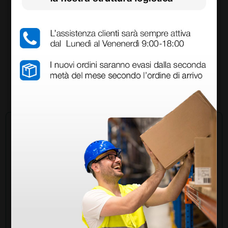
Lettino Visit 1 elettrico - blu
1.824,90 €
2.310,00 €
(Prezzo i.e.)
1 pz.
Chiedi a un collega
Hai ancora qualche dubbio? Vuoi ulteriori