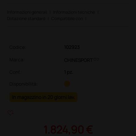
Informazioni generali
|
Informazioni tecniche
|
Dotazione standard
|
Compatibile con
|
Codice:
102923
link
Marca:
CHINESPORT
Conf.
:
1 pz.
Disponibilità:
In magazzino in 20 giorni lav.
heart_plus
1.824,90 €