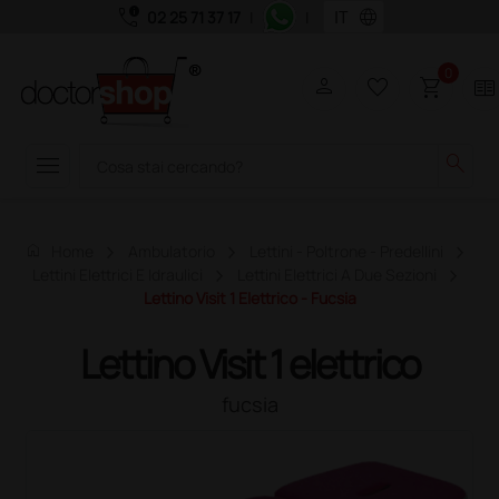
call_quality
language
02 25 71 37 17
|
|
0
person
favorite_border
shopping_cart
two_pager
menu
search
home
Home
Ambulatorio
Lettini - Poltrone - Predellini
Lettini Elettrici E Idraulici
Lettini Elettrici A Due Sezioni
Lettino Visit 1 Elettrico - Fucsia
Lettino Visit 1 elettrico
fucsia