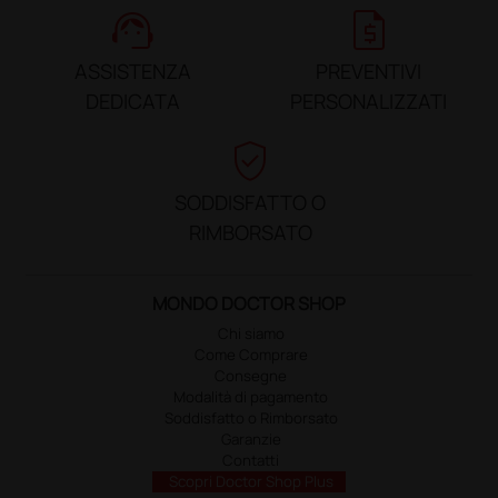
support_agent
request_quote
ASSISTENZA
PREVENTIVI
DEDICATA
PERSONALIZZATI
verified_user
SODDISFATTO O
RIMBORSATO
MONDO DOCTOR SHOP
Chi siamo
Come Comprare
Consegne
Modalità di pagamento
Soddisfatto o Rimborsato
Garanzie
Contatti
Scopri Doctor Shop Plus