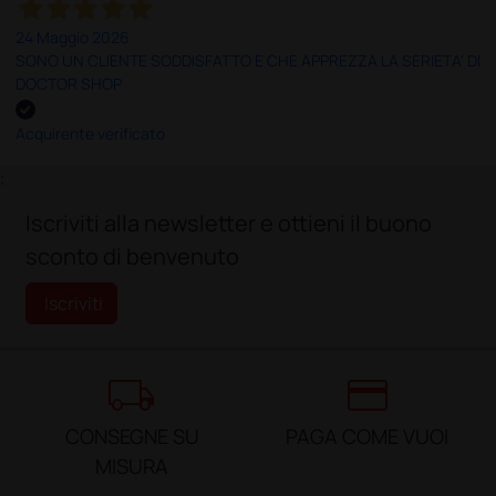
24 Maggio 2026
SONO UN CLIENTE SODDISFATTO E CHE APPREZZA LA SERIETA' DI
DOCTOR SHOP
Acquirente verificato
;
Iscriviti alla newsletter e ottieni il buono
sconto di benvenuto
Iscriviti
local_shipping
credit_card
CONSEGNE SU
PAGA COME VUOI
MISURA