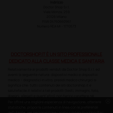
Indirizzo
Doctor Shop S.r.l.
Viale Monza, 259
20126 Milano
P.IVA 04760660961
Numero REA MI - 1770573
DOCTORSHOP.IT È UN SITO PROFESSIONALE
DEDICATO ALLA CLASSE MEDICA E SANITARIA
Relativamente ai prodotti venduti da Doctor Shop S.r.l. ed
aventi la seguente natura: dispositivi medici e dispositivi
medico – diagnostici in vitro, presidi medico chirurgici si
significa che: tutti i contenuti dei siti doctorshop.it e
salutefacile.it relativi a tali prodotti (testi, immagini, foto,
disegni, allegati e quant’altro) non hanno carattere né
cancel
natura di pubblicità. Tutti i contenuti devono intendersi e
Per offrire una migliore esperienza di navigazione, ottenere
sono di natura esclusivamente informativa e volti
statistiche, proporre contenuti in linea con le preferenze
esclusivamente a portare a conoscenza dei clienti e dei
dell'utente, per personalizzare i nostri contenuti pubblicitari