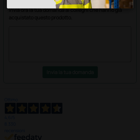
informazioni?
Invia ora la tua domanda ai colleghi che hanno già
acquistato questo prodotto.
Invia la tua domanda
Ottimo
4,6
/5
8.330
recensioni