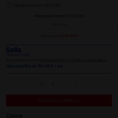
schedule
valida fino al 14/08/2026
Prezzo di listino
2.310,00 €
(Prezzo i.e.)
2.226,38 €
Prezzo ivato
Acquistabile con
finanziamento a 10 rate a tasse zero:
rate a partire da
182,49 €
+ iva.
add
remove
AGGIUNGI AL CARRELLO
Colore