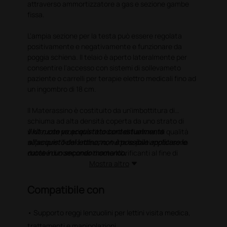
attraverso ammortizzatore a gas e sezione gambe
fissa.
L'ampia sezione per la testa può essere regolata
positivamente e negativamente e funzionare da
poggia schiena. Il telaio è aperto lateralmente per
consentire l'accesso con sistemi di sollevameto
paziente o carrelli per terapie elettro medicali fino ad
un ingombro di 18 cm.
Il Materassino è costituito da un'imbottitura di
schiuma ad alta densità coperta da uno strato di
vinile, con proprietà ritardanti di fiamma, di qualità
Il kit ruote va acquistato contestualmente
superiore. Telaio robusto, tutte le parti mobili sono
all'acquisto del lettino; non è possibile applicare le
dotate di componenti auto lubrificanti al fine di
ruote in un secondo momento.
evitare usura e rumorosità precoci.
Mostra altro
Compatibile con
• Supporto reggi lenzuolini per lettini visita medica,
trattamenti e manipolazioni