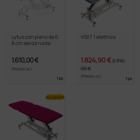
Lytus con piano da 6
VISIT 1 elettrico
8 cm senza ruote
1.610,00 €
1.824,90 €
2.310,
00 €
(Prezzo i.e.)
(Prezzo i.e.)
1 pz.
1 pz.
più opzioni