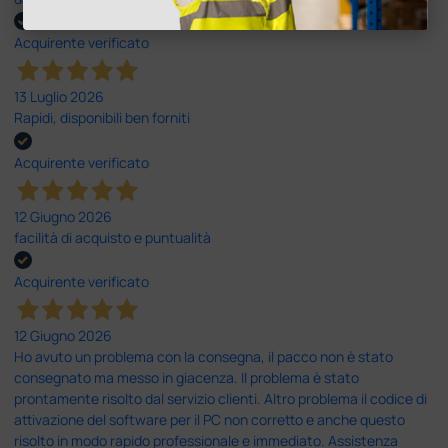
Acquirente verificato
13 Luglio 2026
Rapidi, disponibili ben forniti
Acquirente verificato
12 Giugno 2026
facilità di acquisto e puntualità
Acquirente verificato
12 Giugno 2026
Ho avuto un problema con la consegna, il pacco non è stato
consegnato ma messo in giacenza. Il problema è stato
prontamente risolto dal servizio clienti. Altro problema il codice di
attivazione del software per il PC non corretto e anche questo
risolto in modo rapido professionale e immediato. Assistenza