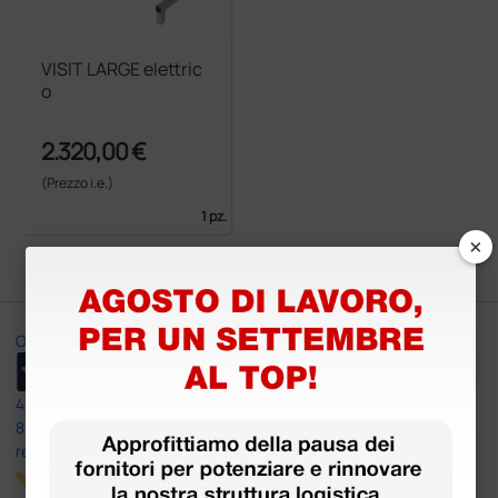
VISIT LARGE elettric
o
2.320,00 €
(Prezzo i.e.)
1 pz.
×
Ottimo
4,6
/5
8.330
recensioni