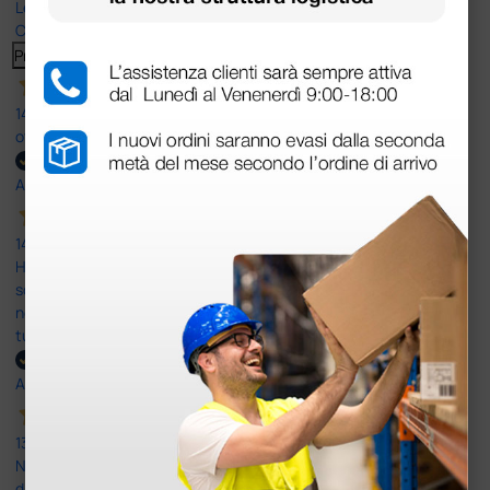
Le nostre recensioni a 4 e 5 stelle.
Clicca qui per leggerle tutte >
Precedente
Successivo
14 Luglio 2026
ottima
Acquirente verificato
14 Luglio 2026
Ho acquistato un ecografo da Doctor Shop e sono rimasto molto
soddisfatto dell'esperienza. Apparecchiatura di qualità, consegna
nei tempi previsti e un servizio clienti disponibile che ha risposto a
tutti i miei dubbi prima dell'acquisto. Consigliato
Acquirente verificato
13 Luglio 2026
Nulla da eccepire. Tutto estremamente chiaro e corretto,
dall’ordine alla consegna.