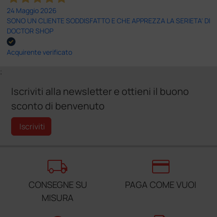
24 Maggio 2026
SONO UN CLIENTE SODDISFATTO E CHE APPREZZA LA SERIETA' DI
DOCTOR SHOP
Acquirente verificato
;
Iscriviti alla newsletter e ottieni il buono
sconto di benvenuto
Iscriviti
local_shipping
credit_card
CONSEGNE SU
PAGA COME VUOI
MISURA