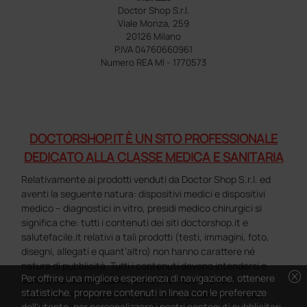
Doctor Shop S.r.l.
Viale Monza, 259
20126 Milano
P.IVA 04760660961
Numero REA MI - 1770573
DOCTORSHOP.IT È UN SITO PROFESSIONALE
DEDICATO ALLA CLASSE MEDICA E SANITARIA
Relativamente ai prodotti venduti da Doctor Shop S.r.l. ed
aventi la seguente natura: dispositivi medici e dispositivi
medico – diagnostici in vitro, presidi medico chirurgici si
significa che: tutti i contenuti dei siti doctorshop.it e
salutefacile.it relativi a tali prodotti (testi, immagini, foto,
disegni, allegati e quant’altro) non hanno carattere né
natura di pubblicità. Tutti i contenuti devono intendersi e
cancel
Per offrire una migliore esperienza di navigazione, ottenere
sono di natura esclusivamente informativa e volti
statistiche, proporre contenuti in linea con le preferenze
esclusivamente a portare a conoscenza dei clienti e dei
dell'utente, per personalizzare i nostri contenuti pubblicitari