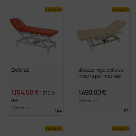
più opzioni
più opzioni
Elettra2
altezza regolabile co
n barra perimetrale
1.164,50 €
1.490,00 €
1.370,0
0 €
(Prezzo i.e.)
(Prezzo i.e.)
1 pz.
1 pz.
più opzioni
più opzioni