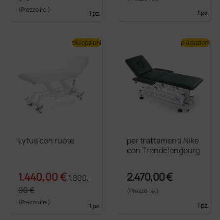
(Prezzo i.e.)
1 pz.
1 pz.
più opzioni
più opzioni
Lytus con ruote
per trattamenti Nike
con Trendelengburg
1.440,00 €
2.470,00 €
1.800,
00 €
(Prezzo i.e.)
(Prezzo i.e.)
1 pz.
1 pz.