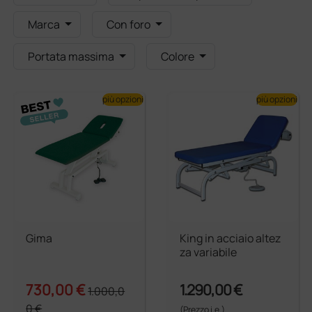
Marca
Con foro
Portata massima
Colore
più opzioni
più opzioni
Gima
King in acciaio altez
za variabile
730,00 €
1.290,00 €
1.000,0
0 €
(Prezzo i.e.)