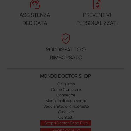
support_agent
request_quote
ASSISTENZA
PREVENTIVI
DEDICATA
PERSONALIZZATI
verified_user
SODDISFATTO O
RIMBORSATO
MONDO DOCTOR SHOP
Chi siamo
Come Comprare
Consegne
Modalità di pagamento
Soddisfatto o Rimborsato
Garanzie
Contatti
Scopri Doctor Shop Plus
LAVORA CON NOI