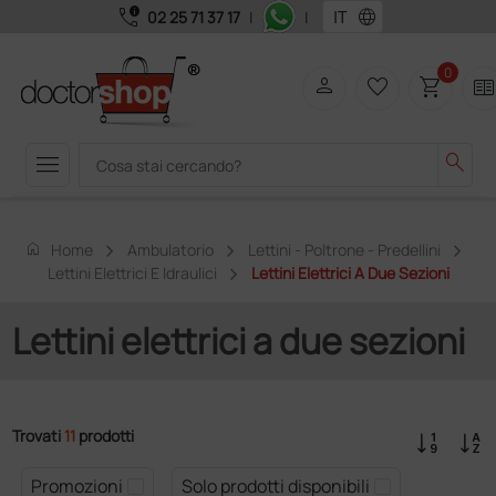
call_quality
language
02 25 71 37 17
|
|
0
person
favorite_border
shopping_cart
two_page
menu
search
home
Home
Ambulatorio
Lettini - Poltrone - Predellini
Lettini Elettrici E Idraulici
Lettini Elettrici A Due Sezioni
Lettini elettrici a due sezioni
Trovati
11
prodotti
Promozioni
Solo prodotti disponibili