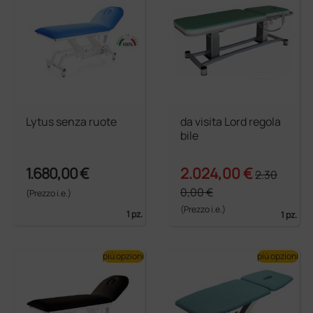
Lytus senza ruote
da visita Lord regola
bile
1.680,00 €
2.024,00 €
2.30
0,00 €
(Prezzo i.e.)
(Prezzo i.e.)
1 pz.
1 pz.
più opzioni
più opzioni