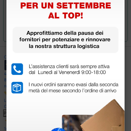
Invia la tua domanda
Ottimo
4,6
/5
8.330
recensioni
Le nostre recensioni a 4 e 5 stelle.
Clicca qui per leggerle tutte >
Precedente
Successivo
14 Luglio 2026