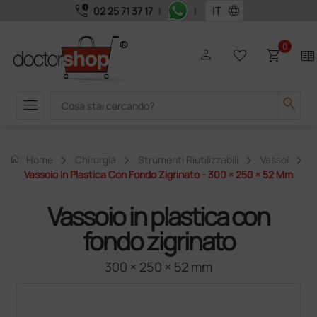
call_quality
language
02 25 71 37 17
|
|
0
person
favorite_border
shopping_cart
two_pager
menu
search
home
Home
Chirurgia
Strumenti Riutilizzabili
Vassoi
Vassoio In Plastica Con Fondo Zigrinato - 300 × 250 × 52 Mm
Vassoio in plastica con
fondo zigrinato
300 × 250 × 52 mm