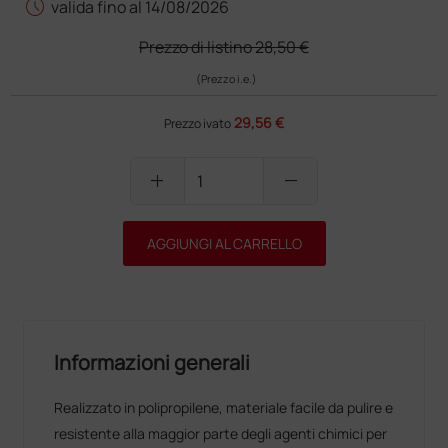
schedule
valida fino al 14/08/2026
Prezzo di listino
28,50 €
(Prezzo i.e.)
29,56 €
Prezzo ivato
add
remove
AGGIUNGI AL CARRELLO
Informazioni generali
Realizzato in polipropilene, materiale facile da pulire e
resistente alla maggior parte degli agenti chimici per