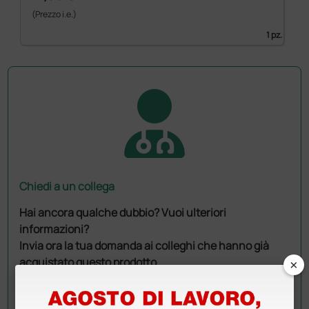
(Prezzo i.e.)
1 pz.
Chiedi a un collega
Hai ancora qualche dubbio? Vuoi ulteriori
informazioni?
Invia ora la tua domanda ai colleghi che hanno già
×
acquistato questo prodotto.