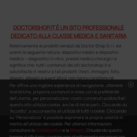
DOCTORSHOP.IT È UN SITO PROFESSIONALE
DEDICATO ALLA CLASSE MEDICA E SANITARIA
Relativamente ai prodotti venduti da Doctor Shop S.r.l. ed
aventi la seguente natura: dispositivi medici e dispositivi
medico – diagnostici in vitro, presidi medico chirurgici si
significa che: tutti i contenuti dei siti doctorshop.it e
salutefacile.it relativi a tali prodotti (testi, immagini, foto,
disegni, allegati e quant’altro) non hanno carattere né
cancel
natura di pubblicità. Tutti i contenuti devono intendersi e
Per offrire una migliore esperienza di navigazione, ottenere
sono di natura esclusivamente informativa e volti
statistiche, proporre contenuti in linea con le preferenze
esclusivamente a portare a conoscenza dei clienti e dei
dell'utente, per personalizzare i nostri contenuti pubblicitari
potenziali clienti in fase di preacquisto i prodotti venduti da
questo sito utilizza cookie, anche di terze parti. Cliccando su
Doctorshop attraverso la rete.
“Accetto” si acconsente all'utilizzo di tutti i cookie. Cliccando
su “Personalizza” è possibile esprimere la propria volontà in
Copyright DoctorShop 2005-2026 - Tutti diritti riservati - P.IVA
merito all'utilizzo dei cookie. Per ulteriori informazioni
04760660961
consultare la
Cookie policy
e la
Privacy
. Chiudendo questo
banner si rifiutano i cookies non strettamente necessari per