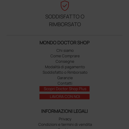
verified_user
SODDISFATTO O
RIMBORSATO
MONDO DOCTOR SHOP
Chi siamo
Come Comprare
Consegne
Modalità di pagamento
Soddisfatto o Rimborsato
Garanzie
Contatti
Scopri Doctor Shop Plus
LAVORA CON NOI
INFORMAZIONI LEGALI
Privacy
Condizioni e termini di vendita