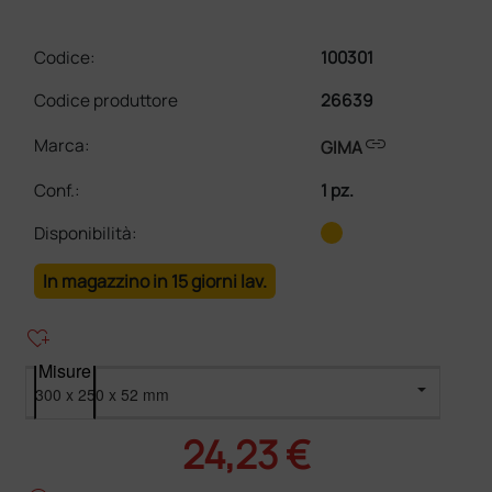
Codice:
100301
Codice produttore
26639
link
Marca:
GIMA
Conf.
:
1 pz.
Disponibilità:
In magazzino in 15 giorni lav.
heart_plus
Misure
24,23 €