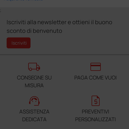
;
Iscriviti alla newsletter e ottieni il buono
sconto di benvenuto
Iscriviti
local_shipping
credit_card
CONSEGNE SU
PAGA COME VUOI
MISURA
support_agent
request_quote
ASSISTENZA
PREVENTIVI
DEDICATA
PERSONALIZZATI