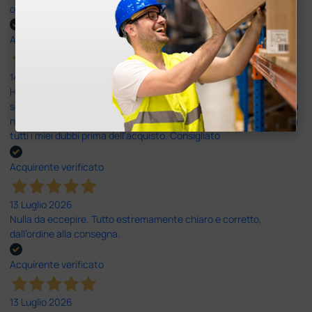
ottima
Acquirente verificato
14 Luglio 2026
Ho acquistato un ecografo da Doctor Shop e sono rimasto molto
soddisfatto dell'esperienza. Apparecchiatura di qualità, consegna
nei tempi previsti e un servizio clienti disponibile che ha risposto a
tutti i miei dubbi prima dell'acquisto. Consigliato
Acquirente verificato
13 Luglio 2026
Nulla da eccepire. Tutto estremamente chiaro e corretto,
dall’ordine alla consegna.
Acquirente verificato
13 Luglio 2026