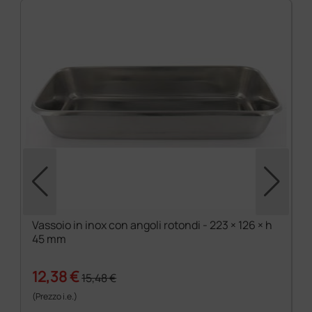
Vassoio in inox con angoli rotondi - 223 × 126 × h
45 mm
12,38 €
15,48 €
(Prezzo i.e.)