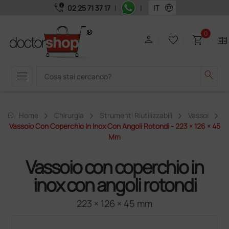
call_quality
language
02 25 71 37 17
|
|
0
person
favorite_border
shopping_cart
two_pager
menu
search
home
Home
Chirurgia
Strumenti Riutilizzabili
Vassoi
Vassoio Con Coperchio In Inox Con Angoli Rotondi - 223 × 126 × 45
Mm
Vassoio con coperchio in
inox con angoli rotondi
223 × 126 × 45 mm