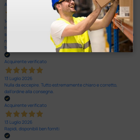
Acquirente verificato
14 Luglio 2026
Ho acquistato un ecografo da Doctor Shop e sono rimasto molto
soddisfatto dell'esperienza. Apparecchiatura di qualità, consegna
nei tempi previsti e un servizio clienti disponibile che ha risposto a
tutti i miei dubbi prima dell'acquisto. Consigliato
Acquirente verificato
13 Luglio 2026
Nulla da eccepire. Tutto estremamente chiaro e corretto,
dall’ordine alla consegna.
Acquirente verificato
13 Luglio 2026
Rapidi, disponibili ben forniti