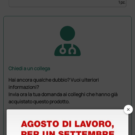
1 pz.
Chiedi a un collega
Hai ancora qualche dubbio? Vuoi ulteriori
informazioni?
Invia ora la tua domanda ai colleghi che hanno già
acquistato questo prodotto.
×