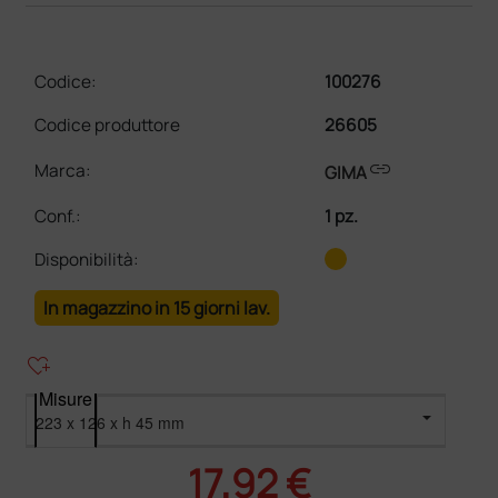
Codice:
100276
Codice produttore
26605
link
Marca:
GIMA
Conf.
:
1 pz.
Disponibilità:
In magazzino in 15 giorni lav.
heart_plus
Misure
17,92 €