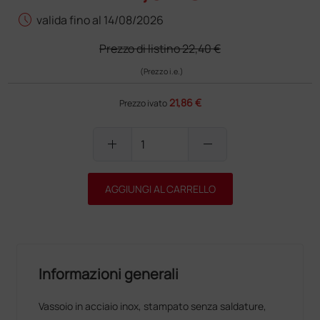
schedule
valida fino al 14/08/2026
Prezzo di listino
22,40 €
(Prezzo i.e.)
21,86 €
Prezzo ivato
add
remove
AGGIUNGI AL CARRELLO
Informazioni generali
Vassoio in acciaio inox, stampato senza saldature,