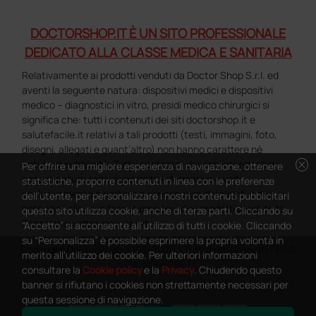
DOCTORSHOP.IT È UN SITO PROFESSIONALE
DEDICATO ALLA CLASSE MEDICA E SANITARIA
Relativamente ai prodotti venduti da Doctor Shop S.r.l. ed
aventi la seguente natura: dispositivi medici e dispositivi
medico – diagnostici in vitro, presidi medico chirurgici si
significa che: tutti i contenuti dei siti doctorshop.it e
salutefacile.it relativi a tali prodotti (testi, immagini, foto,
disegni, allegati e quant’altro) non hanno carattere né
cancel
natura di pubblicità. Tutti i contenuti devono intendersi e
Per offrire una migliore esperienza di navigazione, ottenere
sono di natura esclusivamente informativa e volti
statistiche, proporre contenuti in linea con le preferenze
esclusivamente a portare a conoscenza dei clienti e dei
dell'utente, per personalizzare i nostri contenuti pubblicitari
potenziali clienti in fase di preacquisto i prodotti venduti da
questo sito utilizza cookie, anche di terze parti. Cliccando su
Doctorshop attraverso la rete.
“Accetto” si acconsente all'utilizzo di tutti i cookie. Cliccando
su “Personalizza” è possibile esprimere la propria volontà in
Copyright DoctorShop 2005-2026 - Tutti diritti riservati - P.IVA
merito all'utilizzo dei cookie. Per ulteriori informazioni
04760660961
consultare la
Cookie policy
e la
Privacy
. Chiudendo questo
banner si rifiutano i cookies non strettamente necessari per
questa sessione di navigazione.