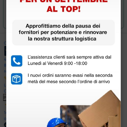
Invia la tua domanda
Ottimo
4,6
/5
8.330
recensioni
Le nostre recensioni a 4 e 5 stelle.
Clicca qui per leggerle tutte >
Precedente
Successivo
14 Luglio 2026
ottima