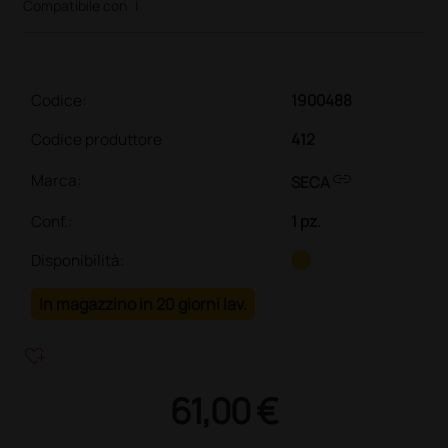
Compatibile con
|
Codice:
1900488
Codice produttore
412
link
Marca:
SECA
Conf.
:
1 pz.
Disponibilità:
In magazzino in 20 giorni lav.
heart_plus
61,00 €