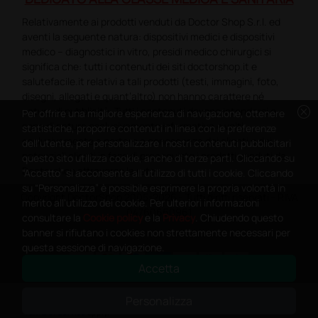
Relativamente ai prodotti venduti da Doctor Shop S.r.l. ed
aventi la seguente natura: dispositivi medici e dispositivi
medico – diagnostici in vitro, presidi medico chirurgici si
significa che: tutti i contenuti dei siti doctorshop.it e
salutefacile.it relativi a tali prodotti (testi, immagini, foto,
disegni, allegati e quant’altro) non hanno carattere né
cancel
natura di pubblicità. Tutti i contenuti devono intendersi e
Per offrire una migliore esperienza di navigazione, ottenere
sono di natura esclusivamente informativa e volti
statistiche, proporre contenuti in linea con le preferenze
esclusivamente a portare a conoscenza dei clienti e dei
dell'utente, per personalizzare i nostri contenuti pubblicitari
potenziali clienti in fase di preacquisto i prodotti venduti da
questo sito utilizza cookie, anche di terze parti. Cliccando su
Doctorshop attraverso la rete.
“Accetto” si acconsente all'utilizzo di tutti i cookie. Cliccando
su “Personalizza” è possibile esprimere la propria volontà in
Copyright DoctorShop 2005-2026 - Tutti diritti riservati - P.IVA
merito all'utilizzo dei cookie. Per ulteriori informazioni
04760660961
consultare la
Cookie policy
e la
Privacy
. Chiudendo questo
banner si rifiutano i cookies non strettamente necessari per
questa sessione di navigazione.
Accetta
0
This site is protected by reCAPTCHA and the Google
Privacy Policy
and
Personalizza
Terms of Service
apply.