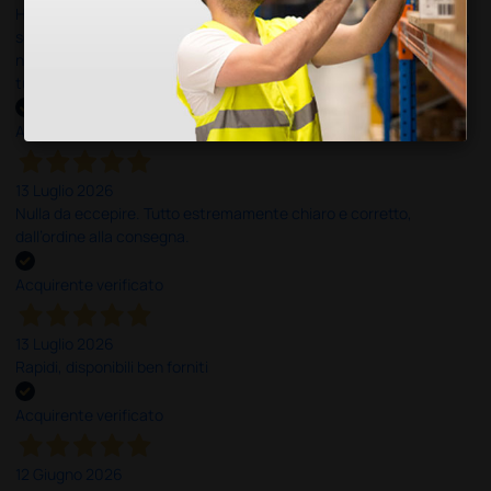
Ho acquistato un ecografo da Doctor Shop e sono rimasto molto
soddisfatto dell'esperienza. Apparecchiatura di qualità, consegna
nei tempi previsti e un servizio clienti disponibile che ha risposto a
tutti i miei dubbi prima dell'acquisto. Consigliato
Acquirente verificato
13 Luglio 2026
Nulla da eccepire. Tutto estremamente chiaro e corretto,
dall’ordine alla consegna.
Acquirente verificato
13 Luglio 2026
Rapidi, disponibili ben forniti
Acquirente verificato
12 Giugno 2026