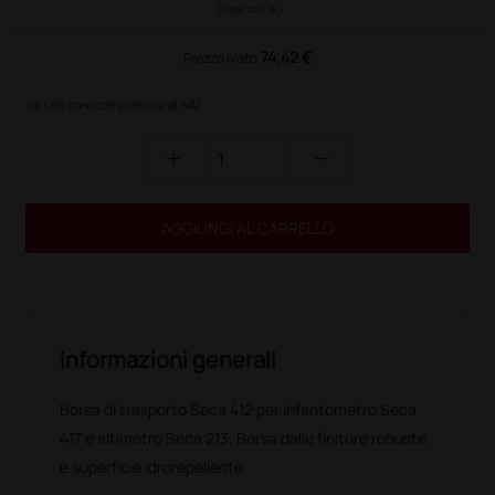
(Prezzo i.e.)
74,42 €
Prezzo ivato
(le rate sono comprensive di IVA)
add
remove
AGGIUNGI AL CARRELLO
Informazioni generali
Borsa di trasporto Seca 412 per infantometro Seca
417 e altimetro Seca 213. Borsa dalle finiture robuste
e superficie idrorepellente.