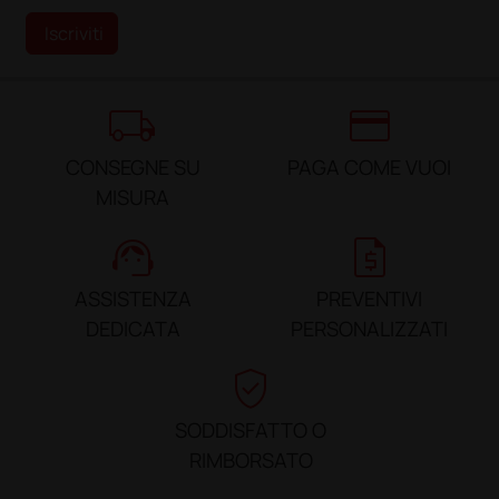
Iscriviti
local_shipping
credit_card
CONSEGNE SU
PAGA COME VUOI
MISURA
support_agent
request_quote
ASSISTENZA
PREVENTIVI
DEDICATA
PERSONALIZZATI
verified_user
SODDISFATTO O
RIMBORSATO