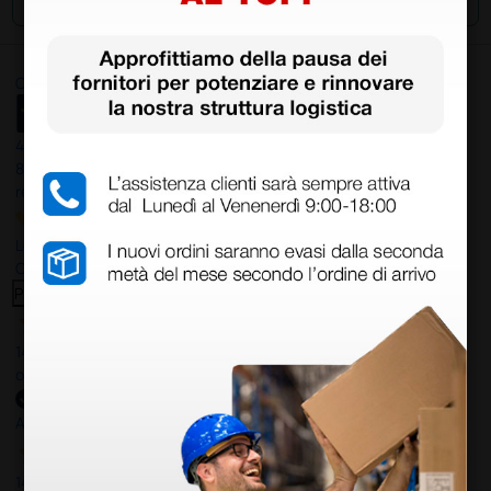
Ottimo
4,6
/5
8.330
recensioni
Le nostre recensioni a 4 e 5 stelle.
Clicca qui per leggerle tutte >
Precedente
Successivo
14 Luglio 2026
ottima
Acquirente verificato
14 Luglio 2026