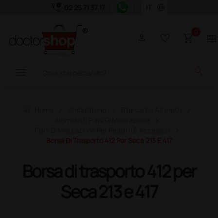
call_quality
language
02 25 71 37 17
|
|
0
person
favorite_border
shopping_cart
two_pager
menu
search
home
Home
Ambulatorio
Bilance Ed Altimetri
Altimetri E Piani Di Misurazione
Piani Di Misurazione Per Pediatri E Accessori
Borsa Di Trasporto 412 Per Seca 213 E 417
Borsa di trasporto 412 per
Seca 213 e 417