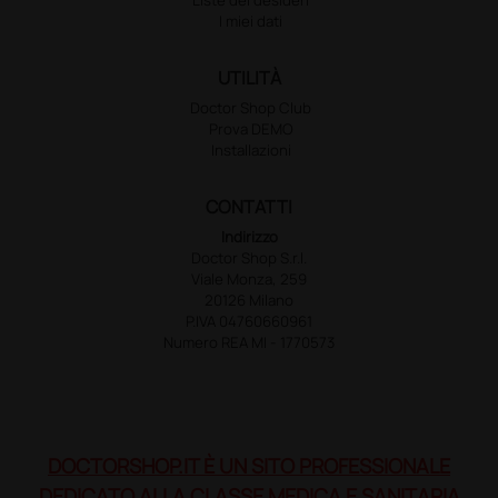
I miei dati
UTILITÀ
Doctor Shop Club
Prova DEMO
Installazioni
CONTATTI
Indirizzo
Doctor Shop S.r.l.
Viale Monza, 259
20126 Milano
P.IVA 04760660961
Numero REA MI - 1770573
DOCTORSHOP.IT È UN SITO PROFESSIONALE
DEDICATO ALLA CLASSE MEDICA E SANITARIA