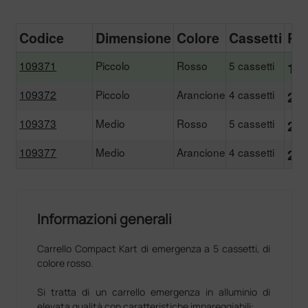
Codice
Dimensione
Colore
Cassetti
Pr
109371
Piccolo
Rosso
5 cassetti
197
109372
Piccolo
Arancione
4 cassetti
214
109373
Medio
Rosso
5 cassetti
231
109377
Medio
Arancione
4 cassetti
248
Informazioni generali
Carrello Compact Kart di emergenza a 5 cassetti, di
colore rosso.
Si tratta di un carrello emergenza in alluminio di
elevata qualità con caratteristiche impareggiabili: