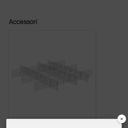
Accessori
×
Kit divisorio per cassetti compact kart