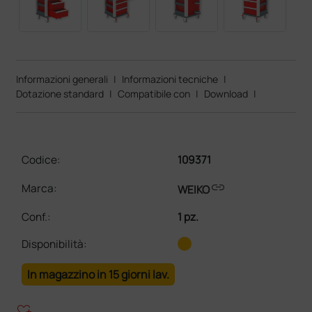
Informazioni generali
|
Informazioni tecniche
|
Dotazione standard
|
Compatibile con
|
Download
|
Codice:
109371
link
Marca:
WEIKO
Conf.
:
1 pz.
Disponibilità:
In magazzino in 15 giorni lav.
heart_plus