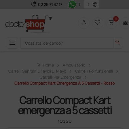
call_quality
language
02 25 71 37 17
|
|
0
person
favorite_border
shopping_cart
two_pager
menu
search
home
Home
Ambulatorio
Carrelli Sanitari E Tavoli Di Mayo
Carrelli Polifunzionali
Carrelli Per Emergenza
Carrello Compact Kart Emergenza A 5 Cassetti - Rosso
Carrello Compact Kart
emergenza a 5 cassetti
rosso