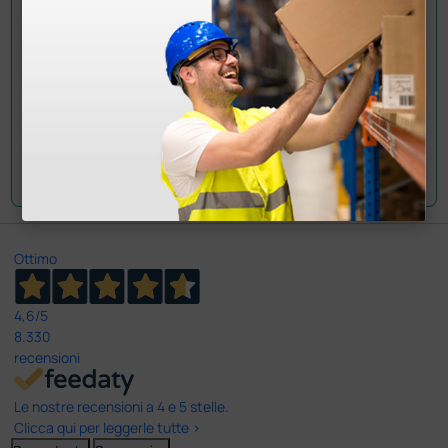
Invia la tua domanda
Ottimo
4,6
/5
8.330
recensioni
Le nostre recensioni a 4 e 5 stelle.
Clicca qui per leggerle tutte >