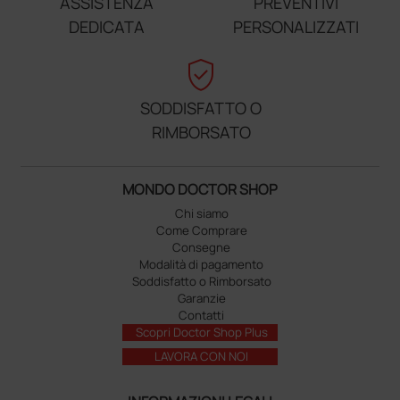
ASSISTENZA
PREVENTIVI
DEDICATA
PERSONALIZZATI
verified_user
SODDISFATTO O
RIMBORSATO
MONDO DOCTOR SHOP
Chi siamo
Come Comprare
Consegne
Modalità di pagamento
Soddisfatto o Rimborsato
Garanzie
Contatti
Scopri Doctor Shop Plus
LAVORA CON NOI