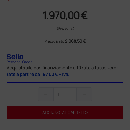
1.970,00 €
(Prezzo i.e.)
2.068,50 €
Prezzo ivato
Acquistabile con
finanziamento a 10 rate a tasse zero:
rate a partire da
197,00 €
+ iva.
add
remove
AGGIUNGI AL CARRELLO