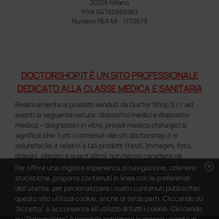
20126 Milano
P.IVA 04760660961
Numero REA MI - 1770573
DOCTORSHOP.IT È UN SITO PROFESSIONALE
DEDICATO ALLA CLASSE MEDICA E SANITARIA
Relativamente ai prodotti venduti da Doctor Shop S.r.l. ed
aventi la seguente natura: dispositivi medici e dispositivi
medico – diagnostici in vitro, presidi medico chirurgici si
significa che: tutti i contenuti dei siti doctorshop.it e
salutefacile.it relativi a tali prodotti (testi, immagini, foto,
disegni, allegati e quant’altro) non hanno carattere né
cancel
natura di pubblicità. Tutti i contenuti devono intendersi e
Per offrire una migliore esperienza di navigazione, ottenere
sono di natura esclusivamente informativa e volti
statistiche, proporre contenuti in linea con le preferenze
esclusivamente a portare a conoscenza dei clienti e dei
dell'utente, per personalizzare i nostri contenuti pubblicitari
potenziali clienti in fase di preacquisto i prodotti venduti da
questo sito utilizza cookie, anche di terze parti. Cliccando su
Doctorshop attraverso la rete.
“Accetto” si acconsente all'utilizzo di tutti i cookie. Cliccando
su “Personalizza” è possibile esprimere la propria volontà in