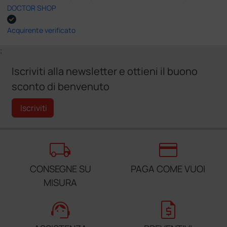
DOCTOR SHOP
Acquirente verificato
;
Iscriviti alla newsletter e ottieni il buono
sconto di benvenuto
Iscriviti
local_shipping
credit_card
CONSEGNE SU
PAGA COME VUOI
MISURA
support_agent
request_quote