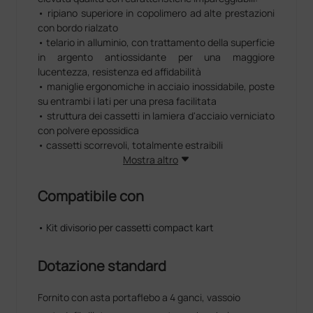
• ripiano superiore in copolimero ad alte prestazioni
con bordo rialzato
• telario in alluminio, con trattamento della superficie
in argento antiossidante per una maggiore
lucentezza, resistenza ed affidabilità
• maniglie ergonomiche in acciaio inossidabile, poste
su entrambi i lati per una presa facilitata
• struttura dei cassetti in lamiera d'acciaio verniciato
con polvere epossidica
• cassetti scorrevoli, totalmente estraibili
• posizione dei cassetti intercambiabile
Mostra altro
• maniglie dei cassetti in alluminio con sistema
"gancio/sgancio" che previene l'apertura accidentale
Compatibile con
dei cassetti
• ampia capacità dei cassetti
• Kit divisorio per cassetti compact kart
• sistema di chiusura centralizzata con chiave
frontale
• 6 tasche laterali integrate (3+3) per contenere
Dotazione standard
bottiglie o piccoli oggetti
• ruote pivottanti da 125 mm (due con freno) in
Fornito con asta portaflebo a 4 ganci, vassoio
gomma termoplastica con parafili, perno su