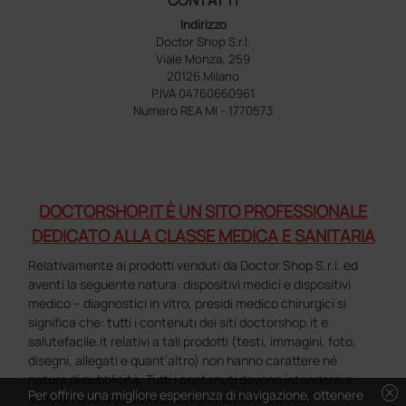
Indirizzo
Doctor Shop S.r.l.
Viale Monza, 259
20126 Milano
P.IVA 04760660961
Numero REA MI - 1770573
DOCTORSHOP.IT È UN SITO PROFESSIONALE
DEDICATO ALLA CLASSE MEDICA E SANITARIA
Relativamente ai prodotti venduti da Doctor Shop S.r.l. ed
aventi la seguente natura: dispositivi medici e dispositivi
medico – diagnostici in vitro, presidi medico chirurgici si
significa che: tutti i contenuti dei siti doctorshop.it e
salutefacile.it relativi a tali prodotti (testi, immagini, foto,
disegni, allegati e quant’altro) non hanno carattere né
natura di pubblicità. Tutti i contenuti devono intendersi e
cancel
Per offrire una migliore esperienza di navigazione, ottenere
sono di natura esclusivamente informativa e volti