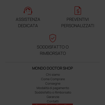
support_agent
request_quote
ASSISTENZA
PREVENTIVI
DEDICATA
PERSONALIZZATI
verified_user
SODDISFATTO O
RIMBORSATO
MONDO DOCTOR SHOP
Chi siamo
Come Comprare
Consegne
Modalità di pagamento
Soddisfatto o Rimborsato
Garanzie
Contatti