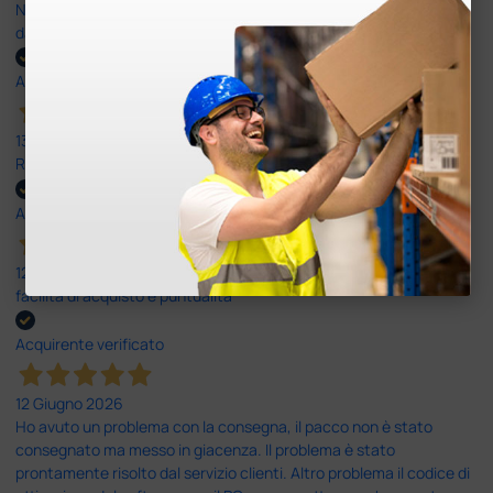
Nulla da eccepire. Tutto estremamente chiaro e corretto,
dall’ordine alla consegna.
Acquirente verificato
13 Luglio 2026
Rapidi, disponibili ben forniti
Acquirente verificato
12 Giugno 2026
facilità di acquisto e puntualità
Acquirente verificato
12 Giugno 2026
Ho avuto un problema con la consegna, il pacco non è stato
consegnato ma messo in giacenza. Il problema è stato
prontamente risolto dal servizio clienti. Altro problema il codice di