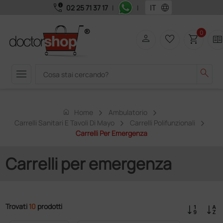
call_quality
language
02 25 71 37 17
|
|
0
person
favorite_border
shopping_cart
two_page
menu
search
home
Home
Ambulatorio
Carrelli Sanitari E Tavoli Di Mayo
Carrelli Polifunzionali
Carrelli Per Emergenza
Carrelli per emergenza
Trovati
10
prodotti