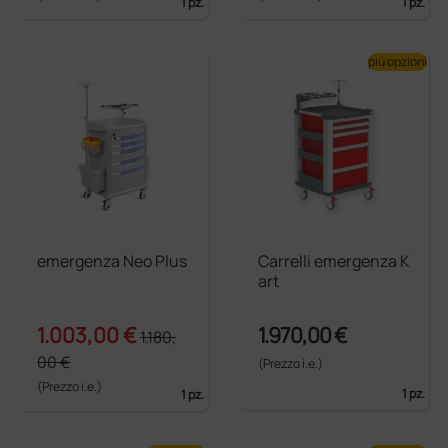
1 pz.
1 pz.
più opzioni
emergenza Neo Plus
Carrelli emergenza K
art
1.003,00 €
1.970,00 €
1.180,
00 €
(Prezzo i.e.)
(Prezzo i.e.)
1 pz.
1 pz.