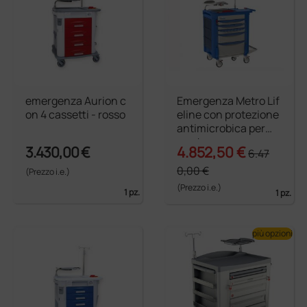
emergenza Aurion c
Emergenza Metro Lif
on 4 cassetti - rosso
eline con protezione
antimicrobica perma
nente
3.430,00 €
4.852,50 €
6.47
0,00 €
(Prezzo i.e.)
(Prezzo i.e.)
1 pz.
1 pz.
più opzioni