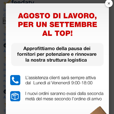
×
Le nostre recensioni a 4 e 5 stelle.
Clicca qui per leggerle tutte >
Precedente
Successivo
14 Luglio 2026
ottima
Acquirente verificato
14 Luglio 2026
Ho acquistato un ecografo da Doctor Shop e sono rimasto molto
soddisfatto dell'esperienza. Apparecchiatura di qualità, consegna
nei tempi previsti e un servizio clienti disponibile che ha risposto a
tutti i miei dubbi prima dell'acquisto. Consigliato
Acquirente verificato
13 Luglio 2026