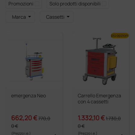
Promozioni
Solo prodotti disponibili
Marca
Cassetti
più opzioni
emergenza Neo
Carrello Emergenza
con 4 cassetti
662,20 €
1.332,10 €
770,0
1.730,0
0 €
0 €
(Prezzo i.e.)
(Prezzo i.e.)