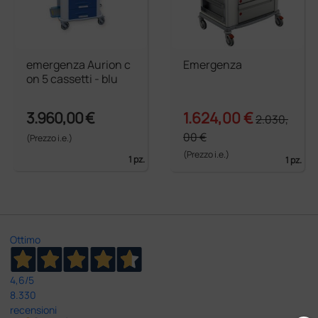
emergenza Aurion c
Emergenza
on 5 cassetti - blu
3.960,00 €
1.624,00 €
2.030,
00 €
(Prezzo i.e.)
(Prezzo i.e.)
1 pz.
1 pz.
Ottimo
4,6
/5
8.330
recensioni