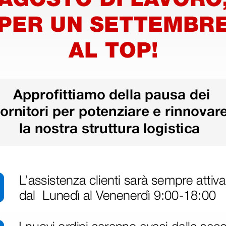
 Medicazione - 25 scomparti
tenitore portarifiuti; n. 1
riale plastico tecnopolimero.
fissaggio; n. 1 barra con ganci
iche e n. 2 con sistema di
 qualsiasi ambiente
girevole a 360°, con dispositivo di
i apparecchio
dispositivo di blocco
rente
o cardiaco e con sigilli monouso