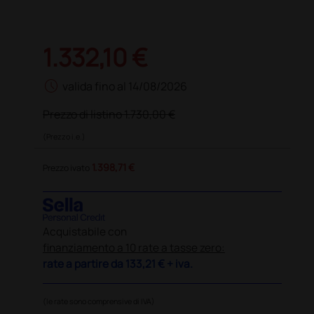
1.332,10 €
schedule
valida fino al 14/08/2026
Prezzo di listino
1.730,00 €
(Prezzo i.e.)
1.398,71 €
Prezzo ivato
Acquistabile con
finanziamento a 10 rate a tasse zero:
rate a partire da
133,21 €
+ iva.
(le rate sono comprensive di IVA)