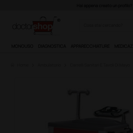
filo? Con 140 euro di imponibile, la consegna è gratis!
MONOUSO
DIAGNOSTICA
APPARECCHIATURE
MEDICAZ
home
Home
Ambulatorio
Carrelli Sanitari E Tavoli Di Mayo