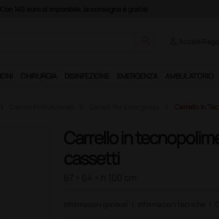
Acq
search
person
Accedi/Regis
IONI
CHIRURGIA
DISINFEZIONE
EMERGENZA
AMBULATORIO
Carrelli Polifunzionali
Carrelli Per Emergenza
Carrello In T
Carrello in tecnopoli
cassetti
67 × 64 × h 100 cm
Informazioni generali
|
Informazioni tecniche
|
C