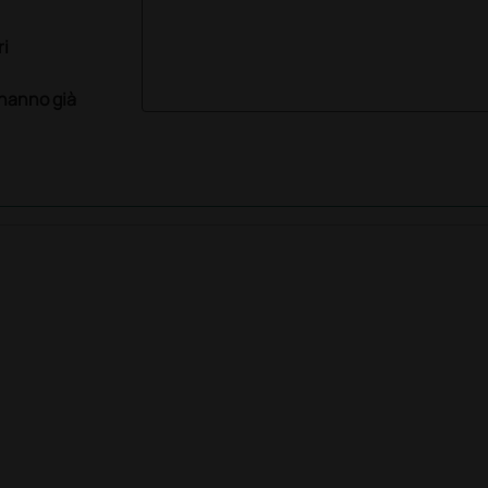
ri
 hanno già