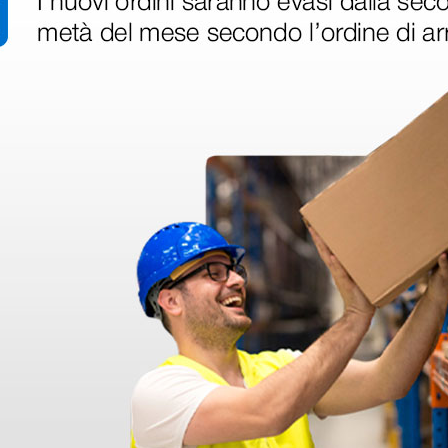
zia e disinfezione
numerati
100 pezzi