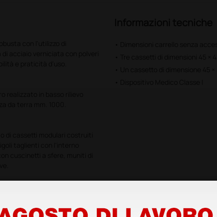
Informazioni tecniche
busta con l'utilizzo di
• Dimensioni carrello senza acces
di acciaio verniciata con polveri
• Tre cassetti di dimensioni 45 × 
ità e praticità d'uso.
• Un cassetto di dimensione 45 × 
• Dispositivo Medico Classe I
 realizzato in basso rilievo
ezza da terra mm. 1000.
o di cassetti modulari costruiti
oli taglienti con l'interno
n cuscinetti a sfere, muniti di
ve.
tico tecnopolimero; vano ad
alizzato in materiale plastico