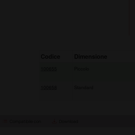
Codice
Dimensione
100655
Piccolo
100658
Standard
list
save_alt
Compatibile con
Download