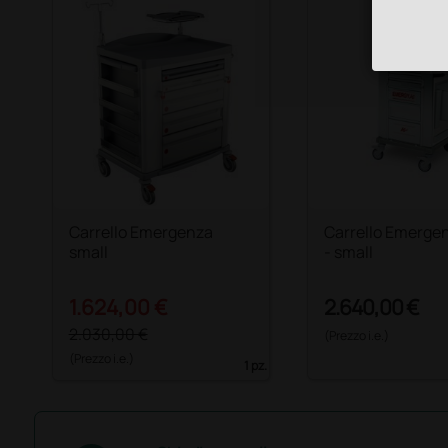
Carrello Emergenza
Carrello Emerge
small
- small
1.624,00 €
2.640,00 €
2.030,00 €
(Prezzo i.e.)
(Prezzo i.e.)
1 pz.