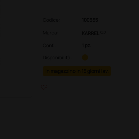
Codice:
100655
link
Marca:
KARREL
Conf.
:
1 pz.
Disponibilità:
In magazzino in 15 giorni lav.
heart_plus