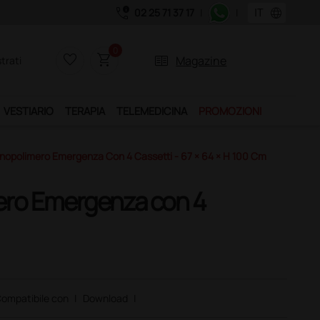
call_quality
language
02 25 71 37 17
|
|
uistando il servizio "Ds Club", un anno di spedizioni a 39,90 euro + IVA!
0
favorite_border
shopping_cart
two_pager
Magazine
trati
VESTIARIO
TERAPIA
TELEMEDICINA
PROMOZIONI
ecnopolimero Emergenza Con 4 Cassetti - 67 × 64 × H 100 Cm
mero Emergenza con 4
ompatibile con
|
Download
|