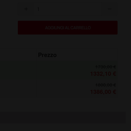
add
remove
AGGIUNGI AL CARRELLO
Prezzo
1730,00 €
1332,10 €
1800,00 €
1386,00 €