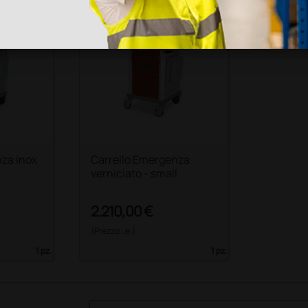
nza inox
Carrello Emergenza
verniciato - small
2.210,00 €
(Prezzo i.e.)
1 pz.
1 pz.