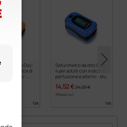
tro da dito Oxy-
Saturimetro da dito Oxy-
ulti con indice di
4 per adulti con indice di
ne e allarmi -
perfusione e allarmi - blu
ne
€
14,52 €
23,50 €
24,20 €
)
(Prezzo i.e.)
1 pz.
1 pz.