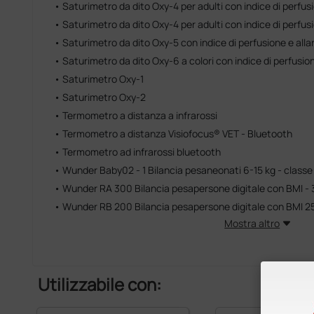
• Saturimetro da dito Oxy-4 per adulti con indice di perfusi
• Saturimetro da dito Oxy-4 per adulti con indice di perfusio
• Saturimetro da dito Oxy-5 con indice di perfusione e allar
• Saturimetro da dito Oxy-6 a colori con indice di perfusione
• Saturimetro Oxy-1
• Saturimetro Oxy-2
• Termometro a distanza a infrarossi
• Termometro a distanza Visiofocus® VET - Bluetooth
• Termometro ad infrarossi bluetooth
• Wunder Baby02 - 1 Bilancia pesaneonati 6-15 kg - classe I
• Wunder RA 300 Bilancia pesapersone digitale con BMI - 
• Wunder RB 200 Bilancia pesapersone digitale con BMI 250
Mostra altro
Utilizzabile con: