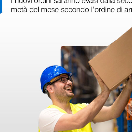
ri
 hanno già