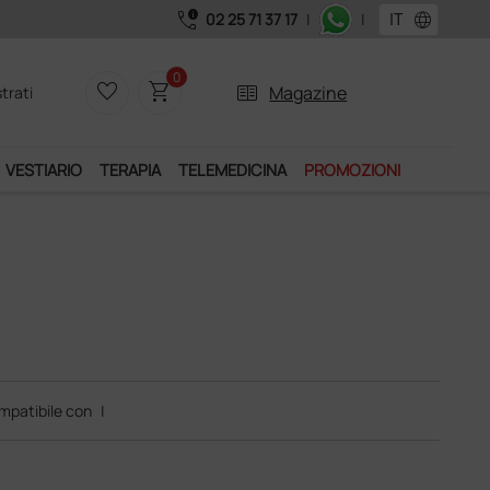
call_quality
language
02 25 71 37 17
|
|
0
favorite_border
shopping_cart
two_pager
Magazine
trati
VESTIARIO
TERAPIA
TELEMEDICINA
PROMOZIONI
mpatibile con
|