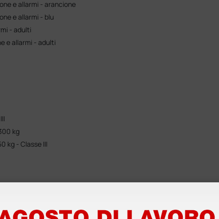
one e allarmi - arancione
ne e allarmi - blu
mi - adulti
 e allarmi - adulti
II
300 kg
 kg - Classe III