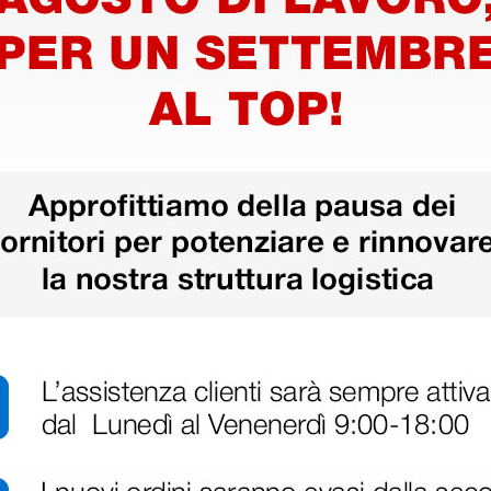
ito Oxy-
Saturimetro da dito Oxy-
Saturime
5 con indice di
4 per ad
perfusione e allarmi -
perfusio
adulti
arancio
16,06 €
14,10 
29,20 €
(Prezzo i.e.)
(Prezzo i.e.
1 pz.
1 pz.