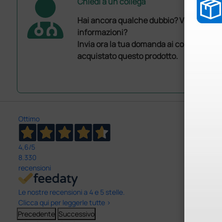
Chiedi a un collega
Hai ancora qualche dubbio? Vuoi ulterio
informazioni?
Invia ora la tua domanda ai colleghi che
acquistato questo prodotto.
Ottimo
4,6
/5
8.330
recensioni
Le nostre recensioni a 4 e 5 stelle.
Clicca qui per leggerle tutte >
Precedente
Successivo