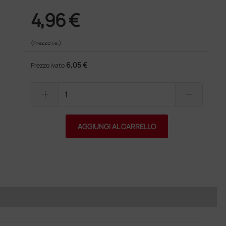
4,96 €
(Prezzo i.e.)
6,05 €
Prezzo ivato
add
remove
AGGIUNGI AL CARRELLO