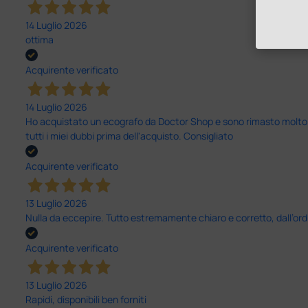
14 Luglio 2026
ottima
Acquirente verificato
14 Luglio 2026
Ho acquistato un ecografo da Doctor Shop e sono rimasto molto sod
tutti i miei dubbi prima dell'acquisto. Consigliato
Acquirente verificato
13 Luglio 2026
Nulla da eccepire. Tutto estremamente chiaro e corretto, dall’ord
Acquirente verificato
13 Luglio 2026
Rapidi, disponibili ben forniti