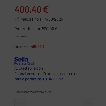
400,40 €
schedule
valida fino al 14/08/2026
Prezzo di listino
520,00 €
(Prezzo i.e.)
488,49 €
Prezzo ivato
Acquistabile con
finanziamento a 10 rate a tasse zero:
rate a partire da
40,04 €
+ iva.
(le rate sono comprensive di IVA)
add
remove