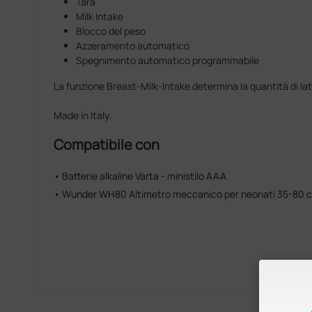
Tara
Milk Intake
Blocco del peso
Azzeramento automatico
Spegnimento automatico programmabile
La funzione Breast-Milk-Intake determina la quantità di la
Made in Italy.
Compatibile con
• Batterie alkaline Varta - ministilo AAA
• Wunder WH80 Altimetro meccanico per neonati 35-80 