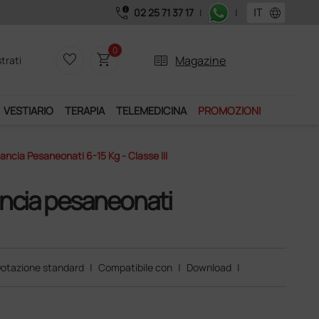
call_quality
language
02 25 71 37 17
|
|
izio "Ds Club", un anno di spedizioni a 39,90 euro + IVA!
0
favorite_border
shopping_cart
two_pager
Magazine
trati
VESTIARIO
TERAPIA
TELEMEDICINA
PROMOZIONI
ancia Pesaneonati 6-15 Kg - Classe III
ancia pesaneonati
otazione standard
|
Compatibile con
|
Download
|