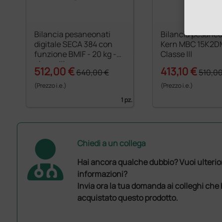
Bilancia pesaneonati
Bilancia pesaneo
digitale SECA 384 con
Kern MBC 15K2D
funzione BMIF - 20 kg -
Classe III
classe III
512,00 €
413,10 €
640,00 €
510,00
(Prezzo i.e.)
(Prezzo i.e.)
1 pz.
Chiedi a un collega
Hai ancora qualche dubbio? Vuoi ulterio
informazioni?
Invia ora la tua domanda ai colleghi che
acquistato questo prodotto.