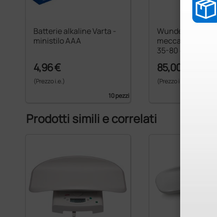
Batterie alkaline Varta -
Wunder WH80 Al
ministilo AAA
meccanico per n
35-80 cm
4,96 €
85,00 €
(Prezzo i.e.)
(Prezzo i.e.)
10 pezzi
Prodotti simili e correlati