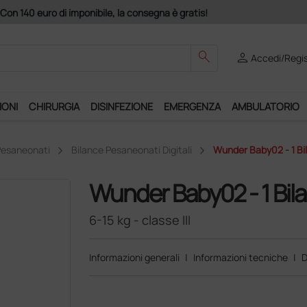
Acquistando il serv
search
person
Accedi/Regis
IONI
CHIRURGIA
DISINFEZIONE
EMERGENZA
AMBULATORIO
Pesaneonati
Bilance Pesaneonati Digitali
Wunder Baby02 - 1 Bil
Wunder Baby02 - 1 Bil
6-15 kg - classe III
Informazioni generali
|
Informazioni tecniche
|
D