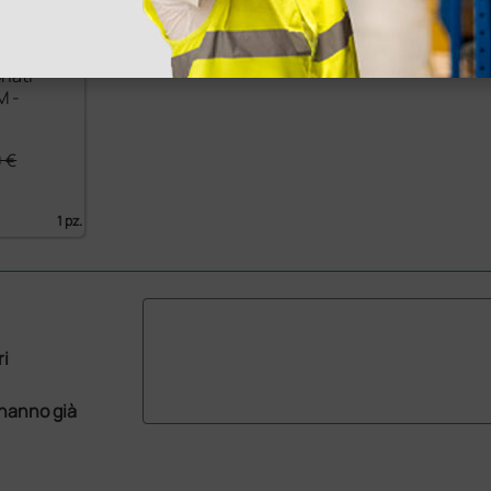
nati
M -
 €
1 pz.
ri
 hanno già