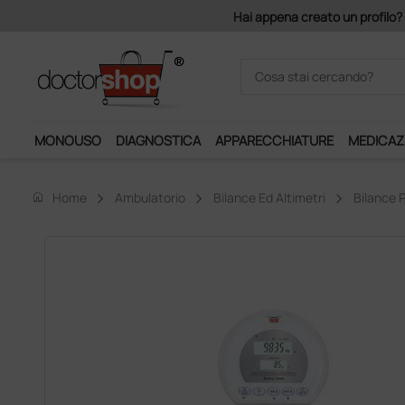
uro di imponibile, la consegna è gratis!
MONOUSO
DIAGNOSTICA
APPARECCHIATURE
MEDICAZ
home
Home
Ambulatorio
Bilance Ed Altimetri
Bilance 