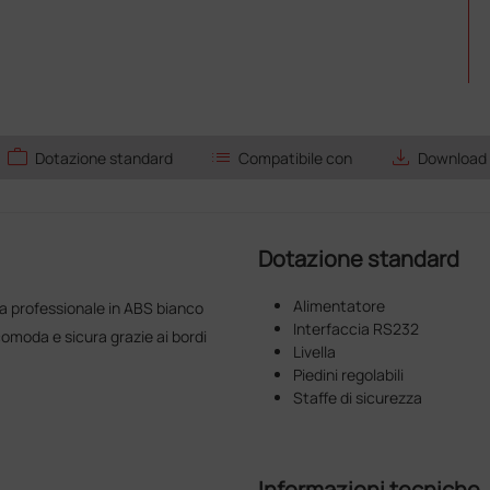
work
list
save_alt
Dotazione standard
Compatibile con
Download
Dotazione standard
Alimentatore
a professionale in ABS bianco
Interfaccia RS232
comoda e sicura grazie ai bordi
Livella
Piedini regolabili
Staffe di sicurezza
Informazioni tecniche