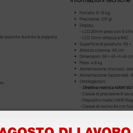
Portata: 6-15 kg
Precisione: 2/5 gr
Display:
- LCD 20mm peso con 5 cifre
tte assunta durante la poppata.
- LCD 12mm altezza e IMC
Superficie di pesatura: 56 ×
Altezza colonna: 46 cm
Dimensioni: 56 × 45 ×h 46 c
Peso: 4,8 kg
Alimentazione (inclusa): ada
Alimentazione (opzionale): 6
Omologazioni:
cm
-
Direttiva metrica NAWI 90
- Classe di precisione III s
- Dispositivi medici MDR Re
- Classe di rischio IM con fu