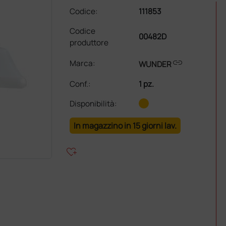
Codice:
111853
Codice
00482D
produttore
link
Marca:
WUNDER
Conf.
:
1 pz.
Disponibilità:
In magazzino in 15 giorni lav.
heart_plus