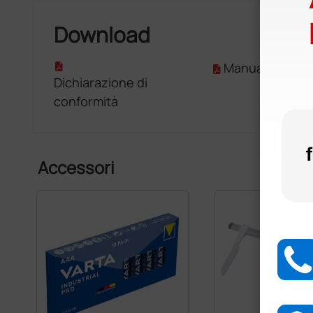
Download
Manuale D'Uso
Dichiarazione di
conformità
Accessori