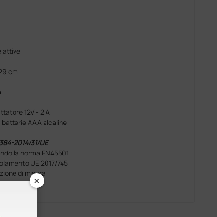
 attive
 29 cm
m
ttatore 12V - 2 A
 batterie AAA alcaline
/384-2014/31/UE
econdo la norma EN45501
golamento UE 2017/745
nzione di misura
×