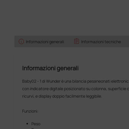
info
assignment
Informazioni generali
Informazioni tecniche
Informazioni generali
Baby02 - 1 di Wunder è una bilancia pesaneonati elettronic
con indicatore digitale posizionato su colonna, superficie 
ricurvi, e display doppio facilmente leggibile.
Funzioni:
Peso