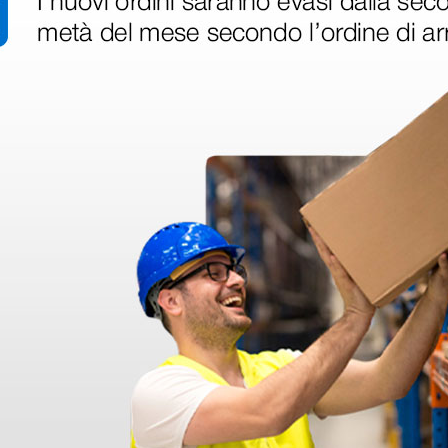
timetro
eonati
1 pz.