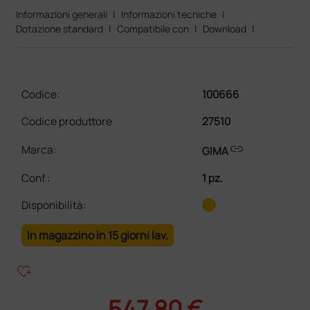
Informazioni generali
|
Informazioni tecniche
|
Dotazione standard
|
Compatibile con
|
Download
|
Codice:
100666
Codice produttore
27510
link
Marca:
GIMA
Conf.
:
1 pz.
Disponibilità:
In magazzino in 15 giorni lav.
heart_plus
547,80 €