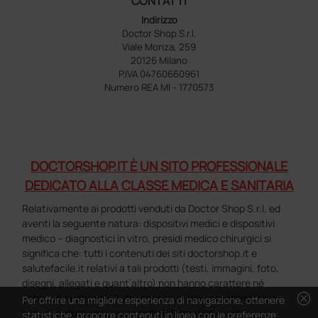
CONTATTI
Indirizzo
Doctor Shop S.r.l.
Viale Monza, 259
20126 Milano
P.IVA 04760660961
Numero REA MI - 1770573
DOCTORSHOP.IT È UN SITO PROFESSIONALE
DEDICATO ALLA CLASSE MEDICA E SANITARIA
Relativamente ai prodotti venduti da Doctor Shop S.r.l. ed
aventi la seguente natura: dispositivi medici e dispositivi
medico – diagnostici in vitro, presidi medico chirurgici si
significa che: tutti i contenuti dei siti doctorshop.it e
salutefacile.it relativi a tali prodotti (testi, immagini, foto,
disegni, allegati e quant’altro) non hanno carattere né
cancel
natura di pubblicità. Tutti i contenuti devono intendersi e
Per offrire una migliore esperienza di navigazione, ottenere
sono di natura esclusivamente informativa e volti
statistiche, proporre contenuti in linea con le preferenze