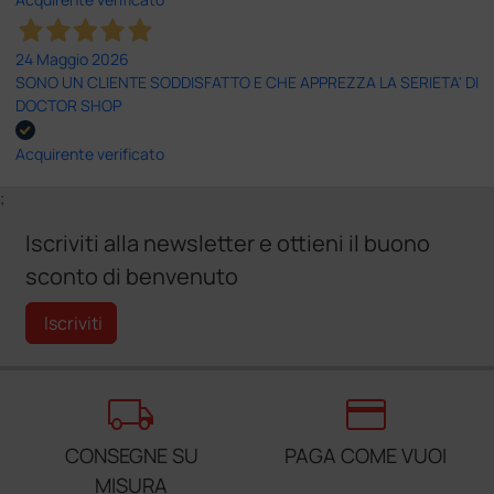
24 Maggio 2026
SONO UN CLIENTE SODDISFATTO E CHE APPREZZA LA SERIETA' DI
DOCTOR SHOP
Acquirente verificato
;
Iscriviti alla newsletter e ottieni il buono
sconto di benvenuto
Iscriviti
local_shipping
credit_card
CONSEGNE SU
PAGA COME VUOI
MISURA