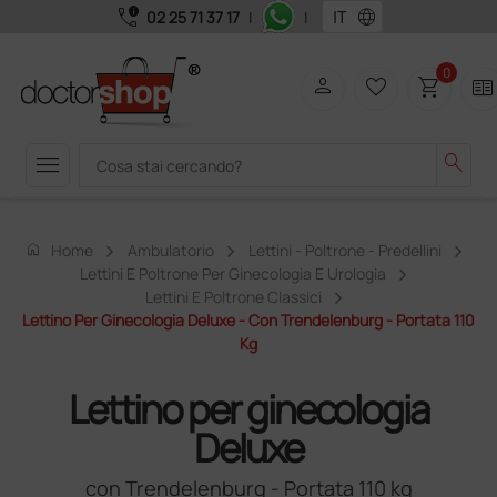
call_quality
language
02 25 71 37 17
|
|
0
person
favorite_border
shopping_cart
two_pager
menu
search
home
Home
Ambulatorio
Lettini - Poltrone - Predellini
Lettini E Poltrone Per Ginecologia E Urologia
Lettini E Poltrone Classici
Lettino Per Ginecologia Deluxe - Con Trendelenburg - Portata 110
Kg
Lettino per ginecologia
Deluxe
con Trendelenburg - Portata 110 kg