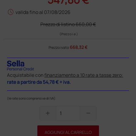
schedule
valida fino al 07/08/2026
Prezzo di listino
660,00 €
(Prezzo i.e.)
668,32 €
Prezzo ivato
Acquistabile con
finanziamento a 10 rate a tasse zero:
rate a partire da
54,78 €
+ iva.
(le rate sono comprensive di IVA)
add
remove
AGGIUNGI AL CARRELLO