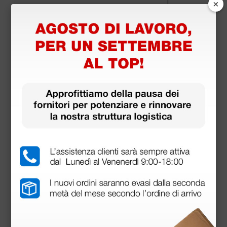
×
45,05 €
53,00 €
(Prezzo i.e.)
1 pz.
Prodotti simili e correlati