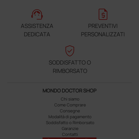
support_agent
request_quote
ASSISTENZA
PREVENTIVI
DEDICATA
PERSONALIZZATI
verified_user
SODDISFATTO O
RIMBORSATO
MONDO DOCTOR SHOP
Chi siamo
Come Comprare
Consegne
Modalità di pagamento
Soddisfatto o Rimborsato
Garanzie
Contatti