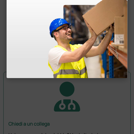
Lettino per ginecologia Deluxe - Portata 110 kg
410,40 €
540,00 €
(Prezzo i.e.)
1 pz.
Chiedi a un collega