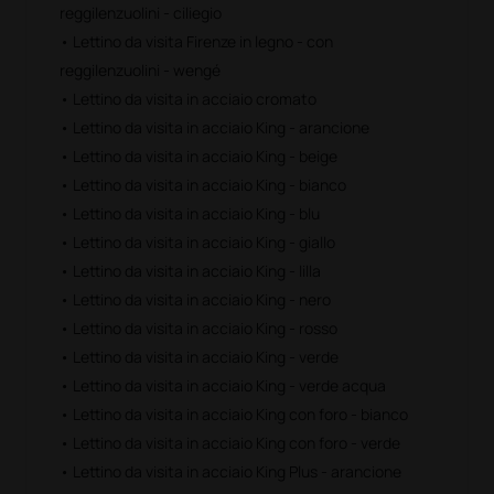
reggilenzuolini - ciliegio
• Lettino da visita Firenze in legno - con
reggilenzuolini - wengé
• Lettino da visita in acciaio cromato
• Lettino da visita in acciaio King - arancione
• Lettino da visita in acciaio King - beige
• Lettino da visita in acciaio King - bianco
• Lettino da visita in acciaio King - blu
• Lettino da visita in acciaio King - giallo
• Lettino da visita in acciaio King - lilla
• Lettino da visita in acciaio King - nero
• Lettino da visita in acciaio King - rosso
• Lettino da visita in acciaio King - verde
• Lettino da visita in acciaio King - verde acqua
• Lettino da visita in acciaio King con foro - bianco
• Lettino da visita in acciaio King con foro - verde
• Lettino da visita in acciaio King Plus - arancione