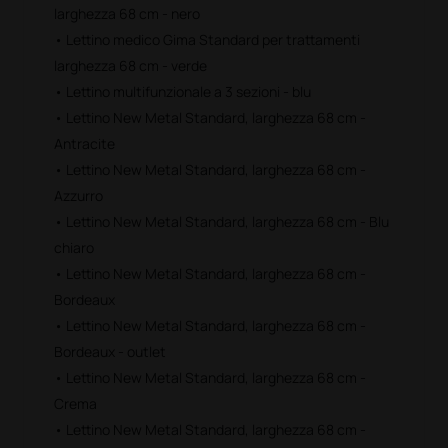
larghezza 68 cm - nero
• Lettino medico Gima Standard per trattamenti
larghezza 68 cm - verde
• Lettino multifunzionale a 3 sezioni - blu
• Lettino New Metal Standard, larghezza 68 cm -
Antracite
• Lettino New Metal Standard, larghezza 68 cm -
Azzurro
• Lettino New Metal Standard, larghezza 68 cm - Blu
chiaro
• Lettino New Metal Standard, larghezza 68 cm -
Bordeaux
• Lettino New Metal Standard, larghezza 68 cm -
Bordeaux - outlet
• Lettino New Metal Standard, larghezza 68 cm -
Crema
• Lettino New Metal Standard, larghezza 68 cm -