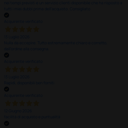
nei tempi previsti e un servizio clienti disponibile che ha risposto a
tutti i miei dubbi prima dell'acquisto. Consigliato
Acquirente verificato
13 Luglio 2026
Nulla da eccepire. Tutto estremamente chiaro e corretto,
dall’ordine alla consegna.
Acquirente verificato
13 Luglio 2026
Rapidi, disponibili ben forniti
Acquirente verificato
12 Giugno 2026
facilità di acquisto e puntualità