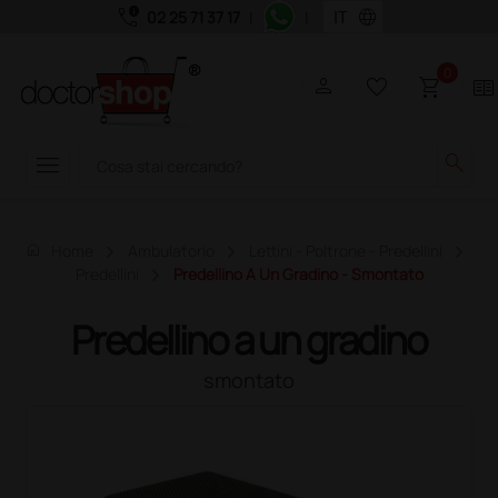
call_quality
language
02 25 71 37 17
|
|
0
person
favorite_border
shopping_cart
two_pager
menu
search
home
Home
Ambulatorio
Lettini - Poltrone - Predellini
Predellini
Predellino A Un Gradino - Smontato
Predellino a un gradino
smontato