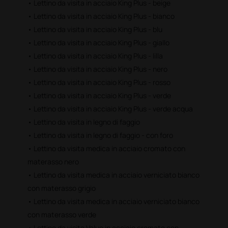
• Lettino da visita in acciaio King Plus - beige
• Lettino da visita in acciaio King Plus - bianco
• Lettino da visita in acciaio King Plus - blu
• Lettino da visita in acciaio King Plus - giallo
• Lettino da visita in acciaio King Plus - lilla
• Lettino da visita in acciaio King Plus - nero
• Lettino da visita in acciaio King Plus - rosso
• Lettino da visita in acciaio King Plus - verde
• Lettino da visita in acciaio King Plus - verde acqua
• Lettino da visita in legno di faggio
• Lettino da visita in legno di faggio - con foro
• Lettino da visita medica in acciaio cromato con
materasso nero
• Lettino da visita medica in acciaio verniciato bianco
con materasso grigio
• Lettino da visita medica in acciaio verniciato bianco
con materasso verde
• Lettino da visita Value in acciaio cromato con