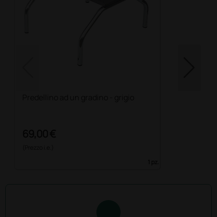
Predellino ad un gradino - grigio
69,00 €
(Prezzo i.e.)
1 pz.