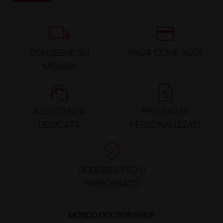
local_shipping
credit_card
CONSEGNE SU
PAGA COME VUOI
MISURA
support_agent
request_quote
ASSISTENZA
PREVENTIVI
DEDICATA
PERSONALIZZATI
verified_user
SODDISFATTO O
RIMBORSATO
MONDO DOCTOR SHOP