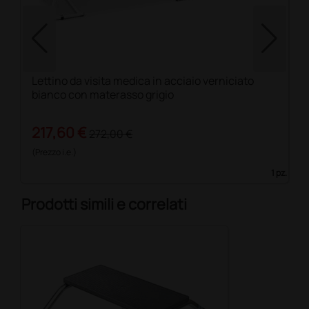
Lettino da visita medica in acciaio verniciato
bianco con materasso grigio
217,60 €
272,00 €
(Prezzo i.e.)
1 pz.
Prodotti simili e correlati