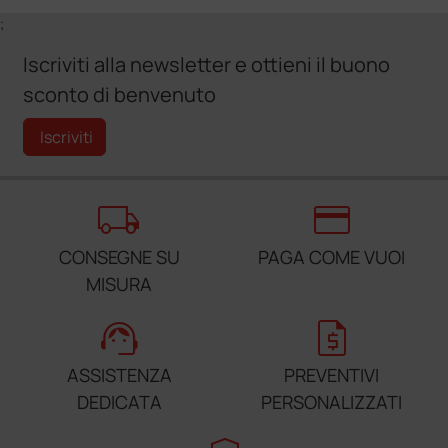
;
Iscriviti alla newsletter e ottieni il buono
sconto di benvenuto
Iscriviti
local_shipping
credit_card
CONSEGNE SU
PAGA COME VUOI
MISURA
support_agent
request_quote
ASSISTENZA
PREVENTIVI
DEDICATA
PERSONALIZZATI