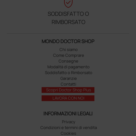
verified_user
SODDISFATTO O
RIMBORSATO
MONDO DOCTOR SHOP
Chi siamo
Come Comprare
Consegne
Modalità di pagamento
Soddisfatto o Rimborsato
Garanzie
Contatti
Scopri Doctor Shop Plus
LAVORA CON NOI
INFORMAZIONI LEGALI
Privacy
Condizioni e termini di vendita
Cookies