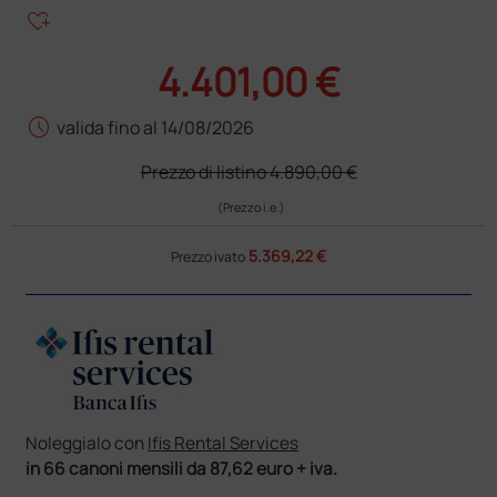
heart_plus
4.401,00 €
schedule
valida fino al 14/08/2026
Prezzo di listino
4.890,00 €
(Prezzo i.e.)
5.369,22 €
Prezzo ivato
Noleggialo con
Ifis Rental Services
in 66 canoni mensili da 87,62 euro + iva.