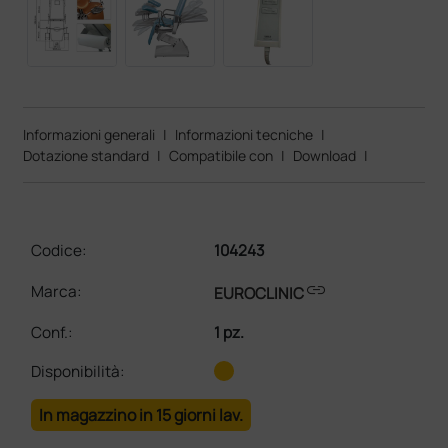
Informazioni generali
|
Informazioni tecniche
|
Dotazione standard
|
Compatibile con
|
Download
|
Codice:
104243
link
Marca:
EUROCLINIC
Conf.
:
1 pz.
Disponibilità:
In magazzino in 15 giorni lav.