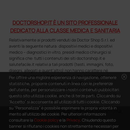
DOCTORSHOP.IT È UN SITO PROFESSIONALE
DEDICATO ALLA CLASSE MEDICA E SANITARIA
Relativamente ai prodotti venduti da Doctor Shop S.r.l. ed
aventi la seguente natura: dispositivi medici e dispositivi
medico – diagnostici in vitro, presidi medico chirurgici si
significa che: tutti i contenuti dei siti doctorshop.it e
salutefacile.it relativi a tali prodotti (testi, immagini, foto,
disegni, allegati e quant’altro) non hanno carattere né
cancel
natura di pubblicità. Tutti i contenuti devono intendersi e
Per offrire una migliore esperienza di navigazione, ottenere
sono di natura esclusivamente informativa e volti
statistiche, proporre contenuti in linea con le preferenze
esclusivamente a portare a conoscenza dei clienti e dei
dell'utente, per personalizzare i nostri contenuti pubblicitari
potenziali clienti in fase di preacquisto i prodotti venduti da
questo sito utilizza cookie, anche di terze parti. Cliccando su
Doctorshop attraverso la rete.
“Accetto” si acconsente all'utilizzo di tutti i cookie. Cliccando
su “Personalizza” è possibile esprimere la propria volontà in
Copyright DoctorShop 2005-2026 - Tutti diritti riservati - P.IVA
merito all'utilizzo dei cookie. Per ulteriori informazioni
04760660961
consultare la
Cookie policy
e la
Privacy
. Chiudendo questo
banner si rifiutano i cookies non strettamente necessari per