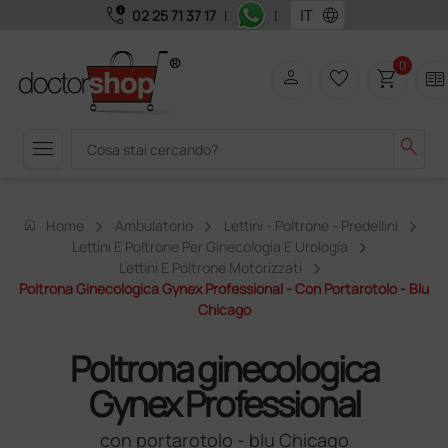
call_quality
language
02 25 71 37 17
|
|
0
person
favorite_border
shopping_cart
two_pager
menu
search
home
Home
Ambulatorio
Lettini - Poltrone - Predellini
Lettini E Poltrone Per Ginecologia E Urologia
Lettini E Poltrone Motorizzati
Poltrona Ginecologica Gynex Professional - Con Portarotolo - Blu
Chicago
Poltrona ginecologica
Gynex Professional
con portarotolo - blu Chicago