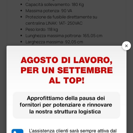
Capacità sollevamento: 180 Kg
Massima potenza: 90 VA
Protezione da fusibile direttamente su
centralina LINAK: 1AT- 250VAC
Peso lordo: 118 kg
Lunghezza massima poltrona: 165,05 cm
Larghezza massima: 92,05 cm
×
Download
Manuale D'Uso
Dichiarazione di conformità
Accessori