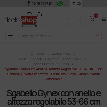
call_quality
language
02 25 71 37 17
|
|
0
person
favorite_border
shopping_cart
two_pager
menu
search
home
Home
Ambulatorio
Sedie - Sgabelli - Scrivanie E Appendiabiti
Sgabelli Per Studi Medici
Sgabello Gynex Con Anello E Altezza Regolabile 53-66 Cm - Con
Schienale, Sedile Imbottito E Base Con Ruote E Anello - Verde
Vancouver
Sgabello Gynex con anello e
altezza regolabile 53-66 cm