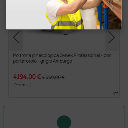
Poltrona ginecologica Gynex Professional - con
portarotolo - grigio Amburgo
4.194,00 €
4.660,00 €
(Prezzo i.e.)
1 pz.