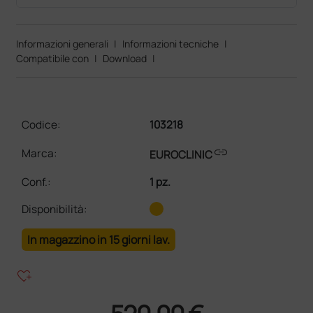
Informazioni generali
|
Informazioni tecniche
|
Compatibile con
|
Download
|
Codice:
103218
link
Marca:
EUROCLINIC
Conf.
:
1 pz.
Disponibilità:
In magazzino in 15 giorni lav.
heart_plus