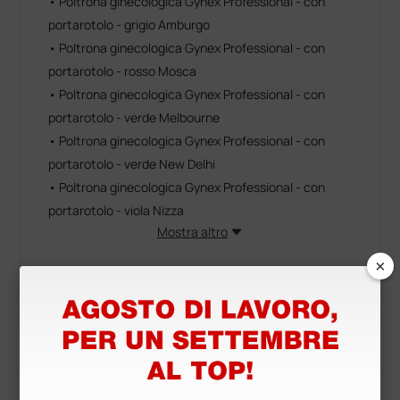
• Poltrona ginecologica Gynex Professional - con
portarotolo - grigio Amburgo
• Poltrona ginecologica Gynex Professional - con
portarotolo - rosso Mosca
• Poltrona ginecologica Gynex Professional - con
portarotolo - verde Melbourne
• Poltrona ginecologica Gynex Professional - con
portarotolo - verde New Delhi
• Poltrona ginecologica Gynex Professional - con
portarotolo - viola Nizza
Mostra altro
×
Informazioni tecniche
Altezza regolabile tra 53 e 66 cm
Diametro seduta: 39 cm
Portata massima: 150 kg
Made in Italy