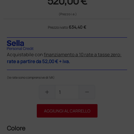
520,00 €
(Prezzo i.e.)
634,40 €
Prezzo ivato
Acquistabile con
finanziamento a 10 rate a tasse zero:
rate a partire da
52,00 €
+ iva.
(le rate sono comprensive di IVA)
add
remove
AGGIUNGI AL CARRELLO
Colore