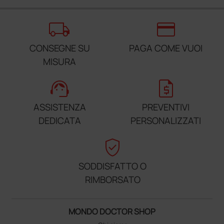
local_shipping
credit_card
CONSEGNE SU
PAGA COME VUOI
MISURA
support_agent
request_quote
ASSISTENZA
PREVENTIVI
DEDICATA
PERSONALIZZATI
verified_user
SODDISFATTO O
RIMBORSATO
MONDO DOCTOR SHOP