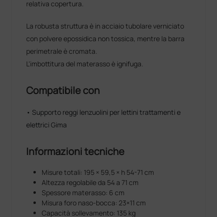
relativa copertura.
La robusta struttura è in acciaio tubolare verniciato
con polvere epossidica non tossica, mentre la barra
perimetrale è cromata.
L'imbottitura del materasso è ignifuga.
Compatibile con
• Supporto reggi lenzuolini per lettini trattamenti e
elettrici Gima
Informazioni tecniche
Misure totali: 195 × 59,5 × h 54-71 cm
Altezza regolabile da 54 a 71 cm
Spessore materasso: 6 cm
Misura foro naso-bocca: 23×11 cm
Capacità sollevamento: 135 kg