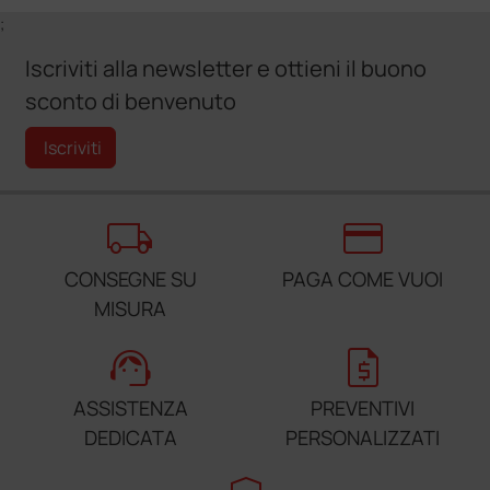
;
Iscriviti alla newsletter e ottieni il buono
sconto di benvenuto
Iscriviti
local_shipping
credit_card
CONSEGNE SU
PAGA COME VUOI
MISURA
support_agent
request_quote
ASSISTENZA
PREVENTIVI
DEDICATA
PERSONALIZZATI