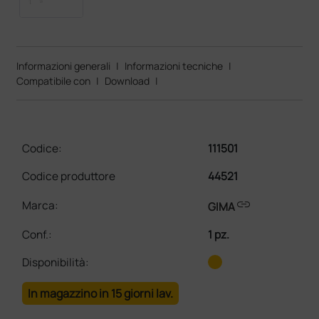
Informazioni generali
|
Informazioni tecniche
|
Compatibile con
|
Download
|
Codice:
111501
Codice produttore
44521
link
Marca:
GIMA
Conf.
:
1 pz.
Disponibilità:
In magazzino in 15 giorni lav.