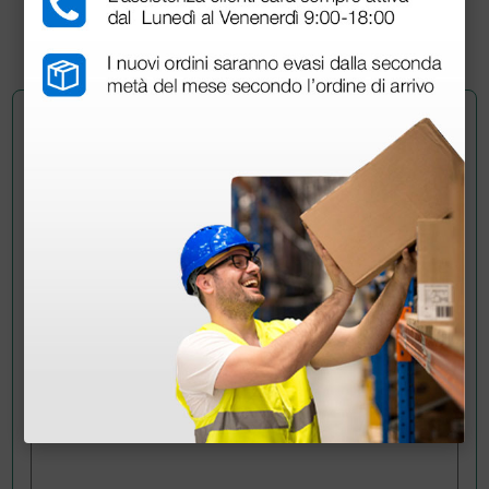
(Prezzo i.e.)
1 pz.
Chiedi a un collega
Hai ancora qualche dubbio? Vuoi ulteriori
informazioni?
Invia ora la tua domanda ai colleghi che hanno già
acquistato questo prodotto.