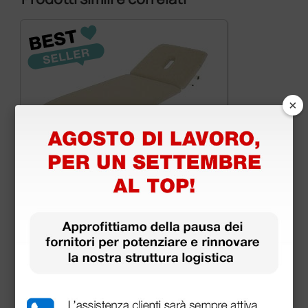
×
Lettino elettrico Gima - crema
730,00 €
1.000,00 €