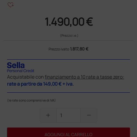
heart_plus
1.490,00 €
(Prezzo i.e.)
1.817,80 €
Prezzo ivato
Acquistabile con
finanziamento a 10 rate a tasse zero:
rate a partire da
149,00 €
+ iva.
(le rate sono comprensive di IVA)
add
remove
AGGIUNGI AL CARRELLO