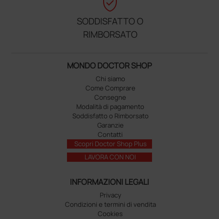
verified_user
SODDISFATTO O
RIMBORSATO
MONDO DOCTOR SHOP
Chi siamo
Come Comprare
Consegne
Modalità di pagamento
Soddisfatto o Rimborsato
Garanzie
Contatti
Scopri Doctor Shop Plus
LAVORA CON NOI
INFORMAZIONI LEGALI
Privacy
Condizioni e termini di vendita
Cookies