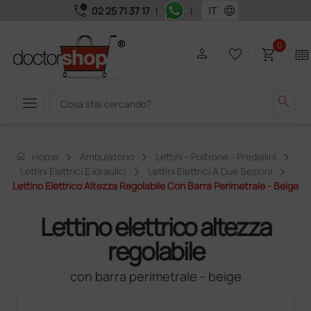
call_quality
language
02 25 71 37 17
|
|
0
person
favorite_border
shopping_cart
two_pager
menu
search
home
Home
Ambulatorio
Lettini - Poltrone - Predellini
Lettini Elettrici E Idraulici
Lettini Elettrici A Due Sezioni
Lettino Elettrico Altezza Regolabile Con Barra Perimetrale - Beige
Lettino elettrico altezza
regolabile
con barra perimetrale - beige