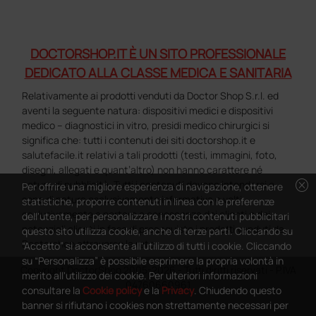
DOCTORSHOP.IT È UN SITO PROFESSIONALE
DEDICATO ALLA CLASSE MEDICA E SANITARIA
Relativamente ai prodotti venduti da Doctor Shop S.r.l. ed
aventi la seguente natura: dispositivi medici e dispositivi
medico – diagnostici in vitro, presidi medico chirurgici si
significa che: tutti i contenuti dei siti doctorshop.it e
salutefacile.it relativi a tali prodotti (testi, immagini, foto,
disegni, allegati e quant’altro) non hanno carattere né
cancel
natura di pubblicità. Tutti i contenuti devono intendersi e
Per offrire una migliore esperienza di navigazione, ottenere
sono di natura esclusivamente informativa e volti
statistiche, proporre contenuti in linea con le preferenze
esclusivamente a portare a conoscenza dei clienti e dei
dell'utente, per personalizzare i nostri contenuti pubblicitari
potenziali clienti in fase di preacquisto i prodotti venduti da
questo sito utilizza cookie, anche di terze parti. Cliccando su
Doctorshop attraverso la rete.
“Accetto” si acconsente all'utilizzo di tutti i cookie. Cliccando
su “Personalizza” è possibile esprimere la propria volontà in
Copyright DoctorShop 2005-2026 - Tutti diritti riservati - P.IVA
merito all'utilizzo dei cookie. Per ulteriori informazioni
04760660961
consultare la
Cookie policy
e la
Privacy
. Chiudendo questo
banner si rifiutano i cookies non strettamente necessari per