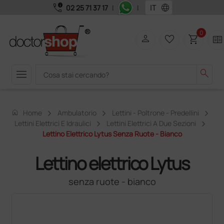
call_quality
language
02 25 71 37 17
|
|
0
person
favorite_border
shopping_cart
two_pager
menu
search
home
Home
Ambulatorio
Lettini - Poltrone - Predellini
Lettini Elettrici E Idraulici
Lettini Elettrici A Due Sezioni
Lettino Elettrico Lytus Senza Ruote - Bianco
Lettino elettrico Lytus
senza ruote - bianco