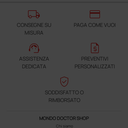
local_shipping
credit_card
CONSEGNE SU
PAGA COME VUOI
MISURA
support_agent
request_quote
ASSISTENZA
PREVENTIVI
DEDICATA
PERSONALIZZATI
verified_user
SODDISFATTO O
RIMBORSATO
MONDO DOCTOR SHOP
Chi siamo