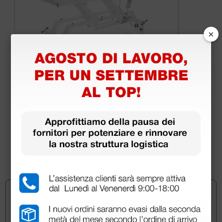
×
Lettino elettrico Lytus con ruote - bianco
1.440,00 €
1.800,00 €
(Prezzo i.e.)
1 pz.