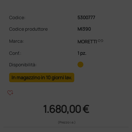
Codice:
5300777
Codice produttore
MI390
link
Marca:
MORETTI
Conf.
:
1 pz.
Disponibilità:
In magazzino in 10 giorni lav.
heart_plus
1.680,00 €
(Prezzo i.e.)