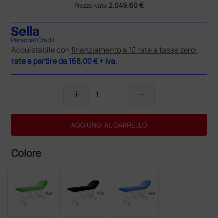
2.049,60 €
Prezzo ivato
Acquistabile con
finanziamento a 10 rate a tasse zero:
rate a partire da
168,00 €
+ iva.
add
remove
AGGIUNGI AL CARRELLO
Colore