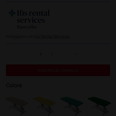
Noleggialo con
Ifis Rental Services
add
remove
AGGIUNGI AL CARRELLO
Colore