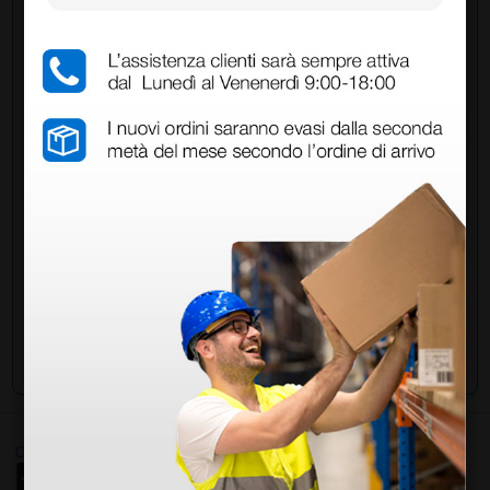
Chiedi a un collega
Hai ancora qualche dubbio? Vuoi ulteriori
informazioni?
Invia ora la tua domanda ai colleghi che hanno già
acquistato questo prodotto.
Invia la tua domanda
Ottimo