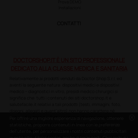
Prova DEMO
Installazioni
CONTATTI
DOCTORSHOP.IT È UN SITO PROFESSIONALE
DEDICATO ALLA CLASSE MEDICA E SANITARIA
Relativamente ai prodotti venduti da Doctor Shop S.r.l. ed
aventi la seguente natura: dispositivi medici e dispositivi
medico – diagnostici in vitro, presidi medico chirurgici si
significa che: tutti i contenuti dei siti doctorshop.it e
salutefacile.it relativi a tali prodotti (testi, immagini, foto,
disegni, allegati e quant’altro) non hanno carattere né
cancel
natura di pubblicità. Tutti i contenuti devono intendersi e
Per offrire una migliore esperienza di navigazione, ottenere
sono di natura esclusivamente informativa e volti
statistiche, proporre contenuti in linea con le preferenze
esclusivamente a portare a conoscenza dei clienti e dei
dell'utente, per personalizzare i nostri contenuti pubblicitari
potenziali clienti in fase di preacquisto i prodotti venduti da
questo sito utilizza cookie, anche di terze parti. Cliccando su