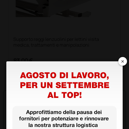
Supporto reggi lenzuolini per lettini visita
medica, trattamenti e manipolazioni
×
×
83,00 €
(Prezzo i.e.)
1 pz.