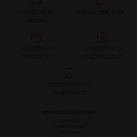
local_shipping
credit_card
CONSEGNE SU
PAGA COME VUOI
MISURA
support_agent
request_quote
ASSISTENZA
PREVENTIVI
DEDICATA
PERSONALIZZATI
verified_user
SODDISFATTO O
RIMBORSATO
MONDO DOCTOR SHOP
Chi siamo
Come Comprare
Consegne