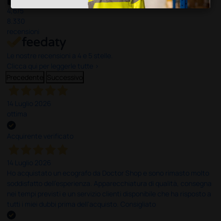
4,6
/5
8.330
recensioni
Le nostre recensioni a 4 e 5 stelle.
Clicca qui per leggerle tutte >
Precedente
Successivo
14 Luglio 2026
ottima
Acquirente verificato
14 Luglio 2026
Ho acquistato un ecografo da Doctor Shop e sono rimasto molto
soddisfatto dell'esperienza. Apparecchiatura di qualità, consegna
nei tempi previsti e un servizio clienti disponibile che ha risposto a
tutti i miei dubbi prima dell'acquisto. Consigliato