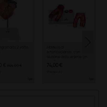
ngrandito 2 volte,
Modello di
i
arteriosclerosi, con
sezione delle arterie (in 2
parti)
0 €
74,00 €
344,00 €
)
(Prezzo i.e.)
1 pz.
1 pz.