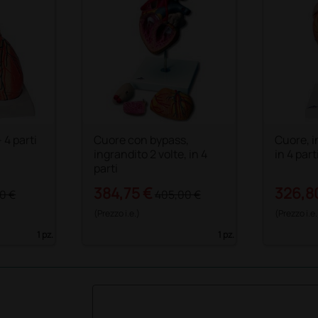
 4 parti
Cuore con bypass,
Cuore, i
ingrandito 2 volte, in 4
in 4 part
parti
384,75 €
326,8
0 €
405,00 €
(Prezzo i.e.)
(Prezzo i.e.
1 pz.
1 pz.