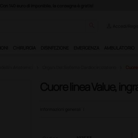
Club", un anno di spedizioni a 39,90 euro + IVA!
search
person
Accedi/Regis
IONI
CHIRURGIA
DISINFEZIONE
EMERGENZA
AMBULATORIO
dellini Anatomici
Organi Del Sistema Cardiocircolatorio
Cuore 
Cuore linea Value, ingra
Informazioni generali
|