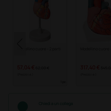
Modellino cuore - 2 parti
Modellino cuore -
57,04 €
317,40 €
62,00 €
345,0
(Prezzo i.e.)
(Prezzo i.e.)
1 pz.
Chiedi a un collega