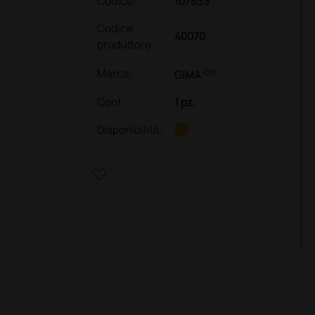
Codice:
107533
Codice
40070
produttore
link
Marca:
GIMA
Conf.
:
1 pz.
Disponibilità:
heart_plus