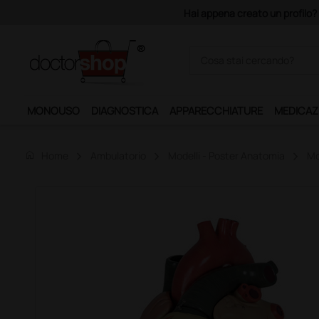
Acquistando il servizio "Ds 
MONOUSO
DIAGNOSTICA
APPARECCHIATURE
MEDICAZ
home
Home
Ambulatorio
Modelli - Poster Anatomia
Mo