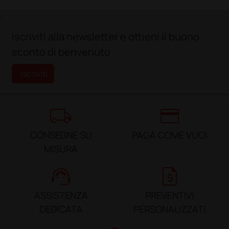
;
Iscriviti alla newsletter e ottieni il buono
sconto di benvenuto
Iscriviti
local_shipping
credit_card
CONSEGNE SU
PAGA COME VUOI
MISURA
support_agent
request_quote
ASSISTENZA
PREVENTIVI
DEDICATA
PERSONALIZZATI