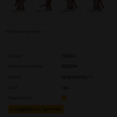
Informazioni generali
|
Codice:
700194
Codice produttore
1000204
link
Marca:
3B SCIENTIFIC
Conf.
:
1 pz.
Disponibilità:
In magazzino in 7 giorni lav.