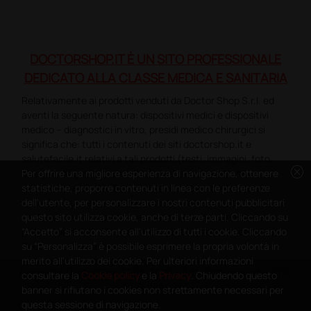
DOCTORSHOP.IT È UN SITO PROFESSIONALE
DEDICATO ALLA CLASSE MEDICA E SANITARIA
Relativamente ai prodotti venduti da Doctor Shop S.r.l. ed
aventi la seguente natura: dispositivi medici e dispositivi
medico – diagnostici in vitro, presidi medico chirurgici si
significa che: tutti i contenuti dei siti doctorshop.it e
salutefacile.it relativi a tali prodotti (testi, immagini, foto,
cancel
disegni, allegati e quant’altro) non hanno carattere né
Per offrire una migliore esperienza di navigazione, ottenere
natura di pubblicità. Tutti i contenuti devono intendersi e
statistiche, proporre contenuti in linea con le preferenze
sono di natura esclusivamente informativa e volti
dell'utente, per personalizzare i nostri contenuti pubblicitari
esclusivamente a portare a conoscenza dei clienti e dei
questo sito utilizza cookie, anche di terze parti. Cliccando su
potenziali clienti in fase di preacquisto i prodotti venduti da
“Accetto” si acconsente all'utilizzo di tutti i cookie. Cliccando
Doctorshop attraverso la rete.
su “Personalizza” è possibile esprimere la propria volontà in
merito all'utilizzo dei cookie. Per ulteriori informazioni
Copyright DoctorShop 2005-2026 - Tutti diritti riservati - P.IVA
consultare la
Cookie policy
e la
Privacy
. Chiudendo questo
04760660961
banner si rifiutano i cookies non strettamente necessari per
questa sessione di navigazione.