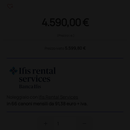
heart_plus
4.590,00 €
(Prezzo i.e.)
5.599,80 €
Prezzo ivato
Noleggialo con
Ifis Rental Services
in 66 canoni mensili da 91,38 euro + iva.
add
remove