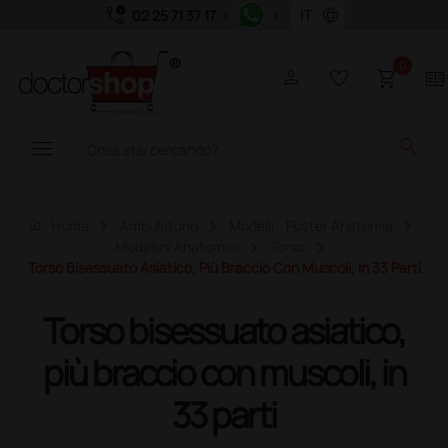
call_quality
language
02 25 71 37 17
|
|
0
person
favorite_border
shopping_cart
two_pager
menu
search
home
Home
Ambulatorio
Modelli - Poster Anatomia
Modellini Anatomici
Torso
Torso Bisessuato Asiatico, Più Braccio Con Muscoli, In 33 Parti
Torso bisessuato asiatico,
più braccio con muscoli, in
33 parti