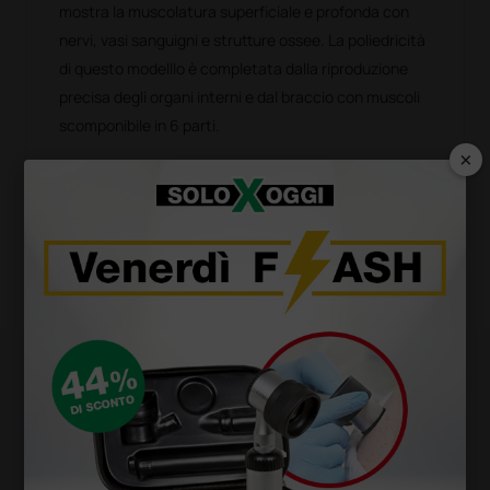
mostra la muscolatura superficiale e profonda con
nervi, vasi sanguigni e strutture ossee. La poliedricità
di questo modelllo è completata dalla riproduzione
precisa degli organi interni e dal braccio con muscoli
scomponibile in 6 parti.
×
Il torso è scomponibile in:
Mostra altro
• testa in 2 parti
• metà cervello
• muscolo sternocleidomastoideo
• braccio con muscoli in 6 parti staccabili: m.
Prodotti simili e correlati
deltoide, m. bicipite, m. tricipite, m. palmare lungo
con m. flessore radiale del carpo, m. brachioradiale
con m. estensore radiale del carpo
• tronco della parte superiore della gamba
• parete toracica e addominale con ghiandola
mammaria staccabile