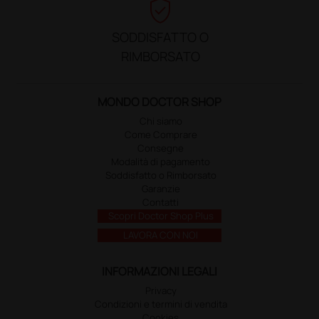
verified_user
SODDISFATTO O
RIMBORSATO
MONDO DOCTOR SHOP
Chi siamo
Come Comprare
Consegne
Modalità di pagamento
Soddisfatto o Rimborsato
Garanzie
Contatti
Scopri Doctor Shop Plus
LAVORA CON NOI
INFORMAZIONI LEGALI
Privacy
Condizioni e termini di vendita
Cookies