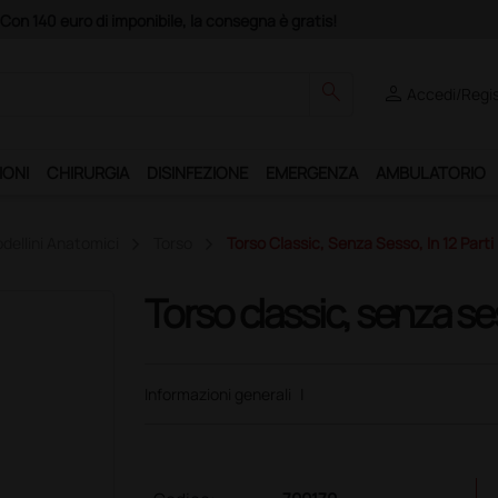
o "Ds Club", un anno di spedizioni a 39,90 euro + IVA!
search
person
Accedi/Regis
IONI
CHIRURGIA
DISINFEZIONE
EMERGENZA
AMBULATORIO
dellini Anatomici
Torso
Torso Classic, Senza Sesso, In 12 Parti
Torso classic, senza ses
Informazioni generali
|