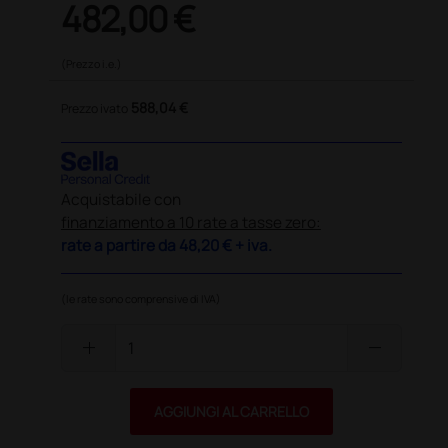
482,00 €
(Prezzo i.e.)
588,04 €
Prezzo ivato
Acquistabile con
finanziamento a 10 rate a tasse zero:
rate a partire da
48,20 €
+ iva.
(le rate sono comprensive di IVA)
add
remove
AGGIUNGI AL CARRELLO