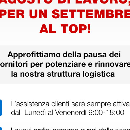
Torso bisessuato - 25
Torso b
Parti
Dietro - 
788,50 €
1.104,
0 €
830,00 €
(Prezzo i.e.)
(Prezzo i.e.
1 pz.
1 pz.
ri
 hanno già