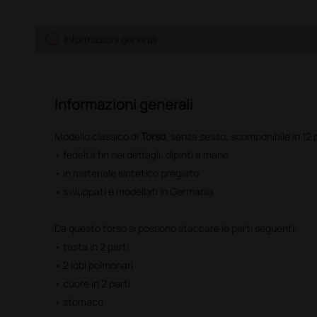
info
Informazioni generali
Informazioni generali
Modello classico di
Torso
, senza sesso, scomponibile in 12 p
• fedeltà fin nei dettagli, dipinti a mano
• in materiale sintetico pregiato
• sviluppati e modellati in Germania
Da questo torso si possono staccare le parti seguenti:
• testa in 2 parti
• 2 lobi polmonari
• cuore in 2 parti
• stomaco