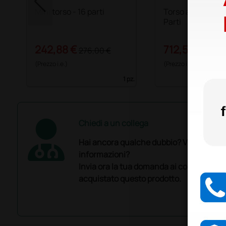
Mini torso - 16 parti
Torso asessuato - 16
Parti
242,88 €
712,50 €
276,00 €
750,0
(Prezzo i.e.)
(Prezzo i.e.)
1 pz.
Chiedi a un collega
Hai ancora qualche dubbio? Vuoi ulterio
informazioni?
Invia ora la tua domanda ai colleghi che
acquistato questo prodotto.