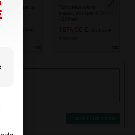
isessuato Aperto
Torso Muscolare
27 Parti
bisessuato Aperto Dietro
- 28 Parti
00 €
1.674,00 €
1.200,00 €
1.860,00 €
)
(Prezzo i.e.)
1 pz.
1 pz.
Invia la tua domanda