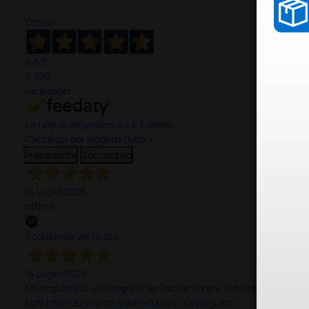
Ottimo
4,6
/5
8.330
recensioni
Le nostre recensioni a 4 e 5 stelle.
Clicca qui per leggerle tutte >
Precedente
Successivo
14 Luglio 2026
ottima
Acquirente verificato
14 Luglio 2026
Ho acquistato un ecografo da Doctor Shop e sono rimasto molto sod
tutti i miei dubbi prima dell'acquisto. Consigliato