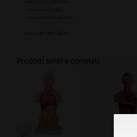
• fegato con cistifellea
• intestino in 2 parti
• metà anteriore del rene
Misure:
87 × 38 × 25 cm
Prodotti simili e correlati