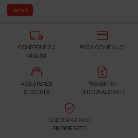
Iscriviti
local_shipping
credit_card
CONSEGNE SU
PAGA COME VUOI
MISURA
support_agent
request_quote
ASSISTENZA
PREVENTIVI
DEDICATA
PERSONALIZZATI
verified_user
SODDISFATTO O
RIMBORSATO