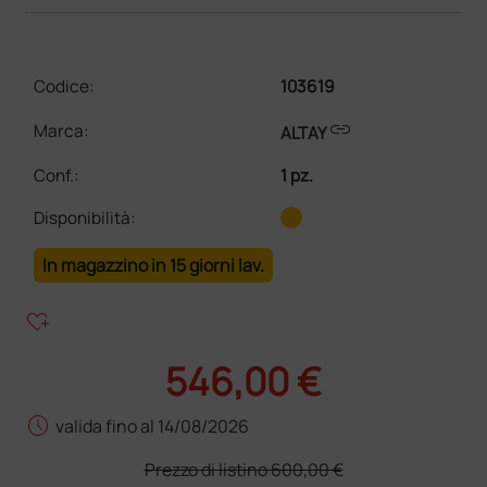
Codice:
103619
link
Marca:
ALTAY
Conf.
:
1 pz.
Disponibilità:
In magazzino in 15 giorni lav.
heart_plus
546,00 €
schedule
valida fino al 14/08/2026
Prezzo di listino
600,00 €