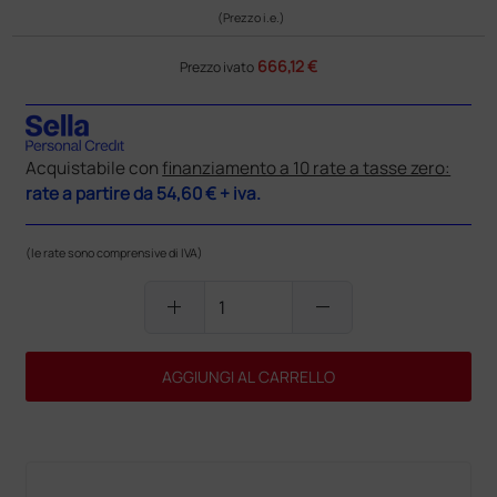
(Prezzo i.e.)
666,12 €
Prezzo ivato
Acquistabile con
finanziamento a 10 rate a tasse zero:
rate a partire da
54,60 €
+ iva.
(le rate sono comprensive di IVA)
add
remove
AGGIUNGI AL CARRELLO