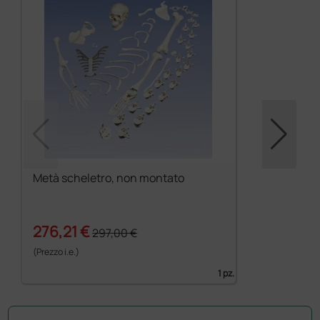
Metà scheletro, non montato
276,21 €
297,00 €
(Prezzo i.e.)
1 pz.