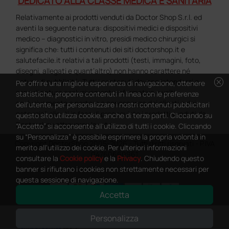
DEDICATO ALLA CLASSE MEDICA E SANITARIA
Relativamente ai prodotti venduti da Doctor Shop S.r.l. ed
aventi la seguente natura: dispositivi medici e dispositivi
medico – diagnostici in vitro, presidi medico chirurgici si
significa che: tutti i contenuti dei siti doctorshop.it e
salutefacile.it relativi a tali prodotti (testi, immagini, foto,
disegni, allegati e quant’altro) non hanno carattere né
cancel
natura di pubblicità. Tutti i contenuti devono intendersi e
Per offrire una migliore esperienza di navigazione, ottenere
sono di natura esclusivamente informativa e volti
statistiche, proporre contenuti in linea con le preferenze
esclusivamente a portare a conoscenza dei clienti e dei
dell'utente, per personalizzare i nostri contenuti pubblicitari
potenziali clienti in fase di preacquisto i prodotti venduti da
questo sito utilizza cookie, anche di terze parti. Cliccando su
Doctorshop attraverso la rete.
“Accetto” si acconsente all'utilizzo di tutti i cookie. Cliccando
su “Personalizza” è possibile esprimere la propria volontà in
Copyright DoctorShop 2005-2026 - Tutti diritti riservati - P.IVA
merito all'utilizzo dei cookie. Per ulteriori informazioni
04760660961
consultare la
Cookie policy
e la
Privacy
. Chiudendo questo
banner si rifiutano i cookies non strettamente necessari per
questa sessione di navigazione.
Accetta
0
This site is protected by reCAPTCHA and the Google
Privacy Policy
and
Personalizza
Terms of Service
apply.