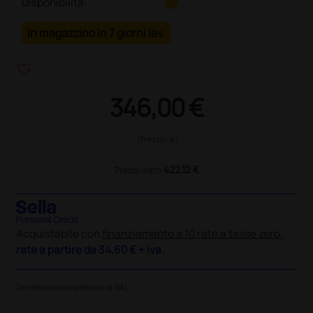
Disponibilità:
In magazzino in 7 giorni lav.
heart_plus
346,00 €
(Prezzo i.e.)
422,12 €
Prezzo ivato
Acquistabile con
finanziamento a 10 rate a tasse zero:
rate a partire da
34,60 €
+ iva.
(le rate sono comprensive di IVA)