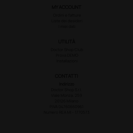
MY ACCOUNT
Ordini e fatture
Liste dei desideri
I miei dati
UTILITÀ
Doctor Shop Club
Prova DEMO
Installazioni
CONTATTI
Indirizzo
Doctor Shop S.r.l.
Viale Monza, 259
20126 Milano
P.IVA 04760660961
Numero REA MI - 1770573