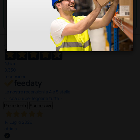
Invia la tua domanda
Ottimo
4,6
/5
8.330
recensioni
Le nostre recensioni a 4 e 5 stelle.
Clicca qui per leggerle tutte >
Precedente
Successivo
14 Luglio 2026
ottima