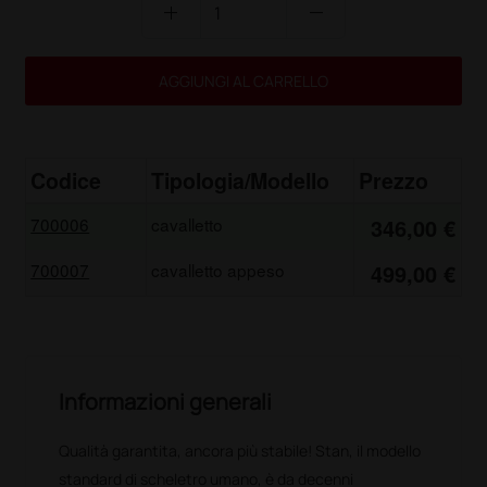
add
remove
AGGIUNGI AL CARRELLO
Codice
Tipologia/Modello
Prezzo
700006
cavalletto
346,00 €
700007
cavalletto appeso
499,00 €
Informazioni generali
Qualità garantita, ancora più stabile! Stan, il modello
standard di scheletro umano, è da decenni