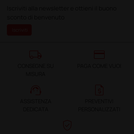
Iscriviti alla newsletter e ottieni il buono
sconto di benvenuto
Iscriviti
local_shipping
credit_card
CONSEGNE SU
PAGA COME VUOI
MISURA
support_agent
request_quote
ASSISTENZA
PREVENTIVI
DEDICATA
PERSONALIZZATI
verified_user