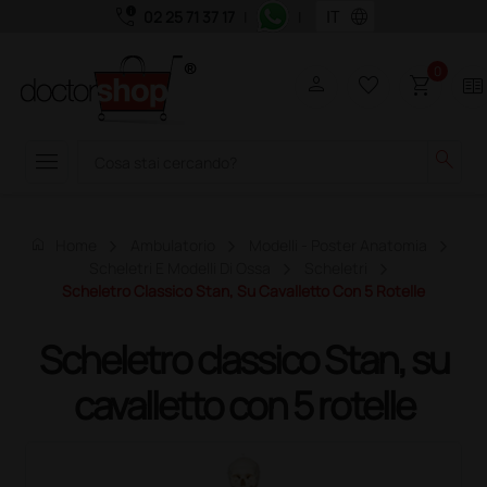
call_quality
language
02 25 71 37 17
|
|
0
person
favorite_border
shopping_cart
two_pager
menu
search
home
Home
Ambulatorio
Modelli - Poster Anatomia
Scheletri E Modelli Di Ossa
Scheletri
Scheletro Classico Stan, Su Cavalletto Con 5 Rotelle
Scheletro classico Stan, su
cavalletto con 5 rotelle