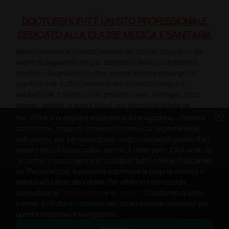
DOCTORSHOP.IT È UN SITO PROFESSIONALE
DEDICATO ALLA CLASSE MEDICA E SANITARIA
Relativamente ai prodotti venduti da Doctor Shop S.r.l. ed
aventi la seguente natura: dispositivi medici e dispositivi
medico – diagnostici in vitro, presidi medico chirurgici si
significa che: tutti i contenuti dei siti doctorshop.it e
salutefacile.it relativi a tali prodotti (testi, immagini, foto,
disegni, allegati e quant’altro) non hanno carattere né
cancel
natura di pubblicità. Tutti i contenuti devono intendersi e
Per offrire una migliore esperienza di navigazione, ottenere
sono di natura esclusivamente informativa e volti
statistiche, proporre contenuti in linea con le preferenze
esclusivamente a portare a conoscenza dei clienti e dei
dell'utente, per personalizzare i nostri contenuti pubblicitari
potenziali clienti in fase di preacquisto i prodotti venduti da
questo sito utilizza cookie, anche di terze parti. Cliccando su
Doctorshop attraverso la rete.
“Accetto” si acconsente all'utilizzo di tutti i cookie. Cliccando
su “Personalizza” è possibile esprimere la propria volontà in
Copyright DoctorShop 2005-2026 - Tutti diritti riservati - P.IVA
merito all'utilizzo dei cookie. Per ulteriori informazioni
04760660961
consultare la
Cookie policy
e la
Privacy
. Chiudendo questo
banner si rifiutano i cookies non strettamente necessari per
questa sessione di navigazione.