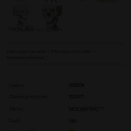
Informazioni generali
|
Informazioni tecniche
|
Dotazione standard
|
Codice:
700006
Codice produttore
1020171
link
Marca:
3B SCIENTIFIC
Conf.
:
1 pz.