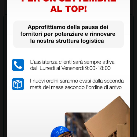
1 pz.
Chiedi a un collega
Hai ancora qualche dubbio? Vuoi ulteriori
informazioni?
Invia ora la tua domanda ai colleghi che hanno già
acquistato questo prodotto.