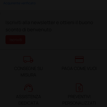
Acquirente verificato
;
Iscriviti alla newsletter e ottieni il buono
sconto di benvenuto
Iscriviti
local_shipping
credit_card
CONSEGNE SU
PAGA COME VUOI
MISURA
support_agent
request_quote
ASSISTENZA
PREVENTIVI
DEDICATA
PERSONALIZZATI