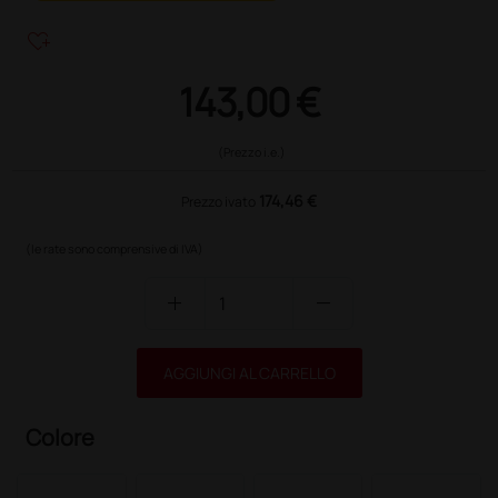
heart_plus
143,00 €
(Prezzo i.e.)
174,46 €
Prezzo ivato
(le rate sono comprensive di IVA)
add
remove
AGGIUNGI AL CARRELLO
Colore