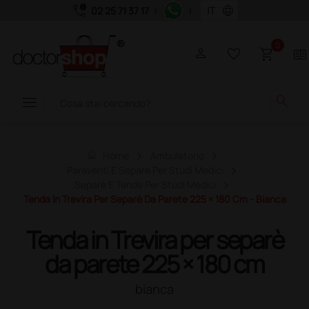
call_quality
language
02 25 71 37 17
|
|
0
person
favorite_border
shopping_cart
two_pager
menu
search
home
Home
Ambulatorio
Paraventi E Separè Per Studi Medici
Separè E Tende Per Studi Medici
Tenda In Trevira Per Separè Da Parete 225 × 180 Cm - Bianca
Tenda in Trevira per separè
da parete 225 × 180 cm
bianca