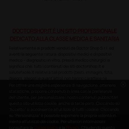
DOCTORSHOP.IT È UN SITO PROFESSIONALE
DEDICATO ALLA CLASSE MEDICA E SANITARIA
Relativamente ai prodotti venduti da Doctor Shop S.r.l. ed
aventi la seguente natura: dispositivi medici e dispositivi
medico – diagnostici in vitro, presidi medico chirurgici si
significa che: tutti i contenuti dei siti doctorshop.it e
salutefacile.it relativi a tali prodotti (testi, immagini, foto,
disegni, allegati e quant’altro) non hanno carattere né
cancel
natura di pubblicità. Tutti i contenuti devono intendersi e
Per offrire una migliore esperienza di navigazione, ottenere
sono di natura esclusivamente informativa e volti
statistiche, proporre contenuti in linea con le preferenze
esclusivamente a portare a conoscenza dei clienti e dei
dell'utente, per personalizzare i nostri contenuti pubblicitari
potenziali clienti in fase di preacquisto i prodotti venduti da
questo sito utilizza cookie, anche di terze parti. Cliccando su
Doctorshop attraverso la rete.
“Accetto” si acconsente all'utilizzo di tutti i cookie. Cliccando
su “Personalizza” è possibile esprimere la propria volontà in
Copyright DoctorShop 2005-2026 - Tutti diritti riservati - P.IVA
merito all'utilizzo dei cookie. Per ulteriori informazioni
04760660961
consultare la
Cookie policy
e la
Privacy
. Chiudendo questo