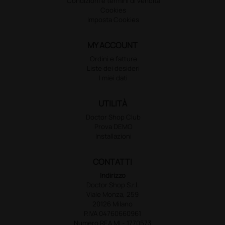
Condizioni e termini di vendita
Cookies
Imposta Cookies
MY ACCOUNT
Ordini e fatture
Liste dei desideri
I miei dati
UTILITÀ
Doctor Shop Club
Prova DEMO
Installazioni
CONTATTI
Indirizzo
Doctor Shop S.r.l.
Viale Monza, 259
20126 Milano
P.IVA 04760660961
Numero REA MI - 1770573