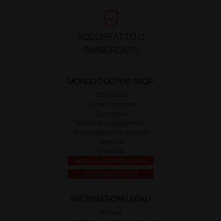
verified_user
SODDISFATTO O
RIMBORSATO
MONDO DOCTOR SHOP
Chi siamo
Come Comprare
Consegne
Modalità di pagamento
Soddisfatto o Rimborsato
Garanzie
Contatti
Scopri Doctor Shop Plus
LAVORA CON NOI
INFORMAZIONI LEGALI
Privacy