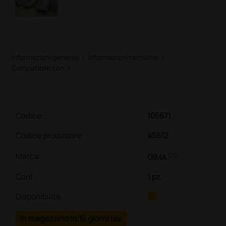
Informazioni generali
|
Informazioni tecniche
|
Compatibile con
|
Codice:
105571
Codice produttore
45512
link
Marca:
GIMA
Conf.
:
1 pz.
Disponibilità:
In magazzino in 15 giorni lav.