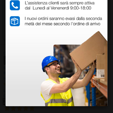
Invia la tua domanda
Ottimo
4,6
/5
8.330
recensioni
Le nostre recensioni a 4 e 5 stelle.
Clicca qui per leggerle tutte >
Precedente
Successivo