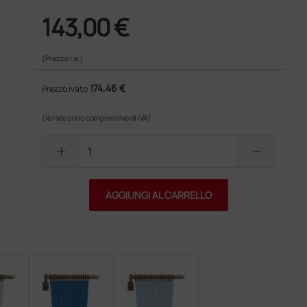
143,00 €
(Prezzo i.e.)
174,46 €
Prezzo ivato
(le rate sono comprensive di IVA)
add
remove
AGGIUNGI AL CARRELLO