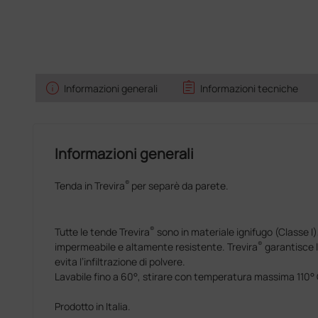
info
assignment
Informazioni generali
Informazioni tecniche
Informazioni generali
®
Tenda in Trevira
per separè da parete.
®
Tutte le tende Trevira
sono in materiale ignifugo (Classe I),
®
impermeabile e altamente resistente. Trevira
garantisce l
evita l’infiltrazione di polvere.
Lavabile fino a 60°, stirare con temperatura massima 110° 
Prodotto in Italia.