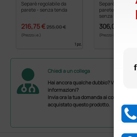
Separè regolabile da
Separè regolabil
parete - senza tenda
parete pieghevol
senza tenda
216,75 €
306,00 €
255,00 €
(Prezzo i.e.)
(Prezzo i.e.)
1 pz.
Chiedi a un collega
Hai ancora qualche dubbio? Vuoi ulterio
informazioni?
Invia ora la tua domanda ai colleghi che
acquistato questo prodotto.