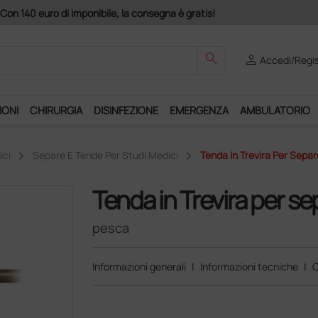
search
person
Accedi/Regis
IONI
CHIRURGIA
DISINFEZIONE
EMERGENZA
AMBULATORIO
ici
Separè E Tende Per Studi Medici
Tenda In Trevira Per Sepa
Tenda in Trevira per s
pesca
Informazioni generali
|
Informazioni tecniche
|
C