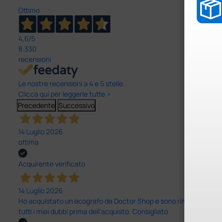
Ottimo
4,6
/5
8.330
recensioni
Le nostre recensioni a 4 e 5 stelle.
Clicca qui per leggerle tutte >
Precedente
Successivo
14 Luglio 2026
ottima
Acquirente verificato
14 Luglio 2026
Ho acquistato un ecografo da Doctor Shop e sono rimasto molto sod
tutti i miei dubbi prima dell'acquisto. Consigliato