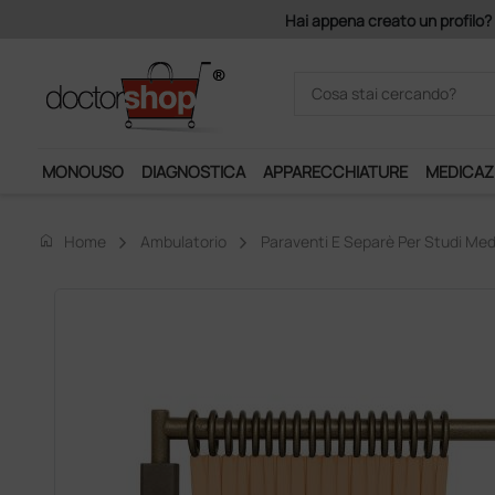
a creato un profilo? Con 140 euro di imponibile, la consegna è gratis!
MONOUSO
DIAGNOSTICA
APPARECCHIATURE
MEDICAZ
home
Home
Ambulatorio
Paraventi E Separè Per Studi Med