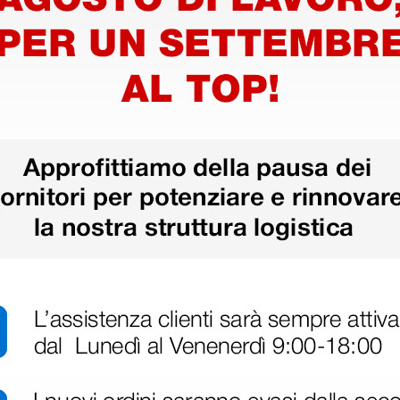
e da
e -
1 pz.
ri
 hanno già