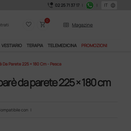
call_quality
language
02 25 71 37 17
|
|
Acquistando il servizio "Ds Club", un anno di spedizioni a 39,
0
favorite_border
shopping_cart
two_pager
Magazine
trati
VESTIARIO
TERAPIA
TELEMEDICINA
PROMOZIONI
rè Da Parete 225 × 180 Cm - Pesca
eparè da parete 225 × 180 cm
ompatibile con
|