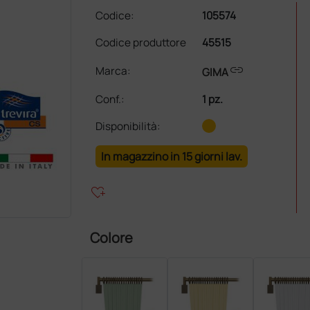
Codice:
105574
Codice produttore
45515
link
Marca:
GIMA
Conf.
:
1 pz.
Disponibilità:
In magazzino in 15 giorni lav.
heart_plus
Colore