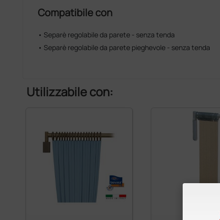
Compatibile con
• Separè regolabile da parete - senza tenda
• Separè regolabile da parete pieghevole - senza tenda
Utilizzabile con: