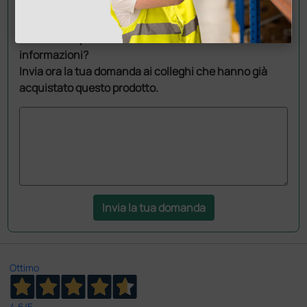
Chiedi a un collega
Hai ancora qualche dubbio? Vuoi ulteriori
informazioni?
Invia ora la tua domanda ai colleghi che hanno già
acquistato questo prodotto.
Invia la tua domanda
Ottimo
4,6
/5