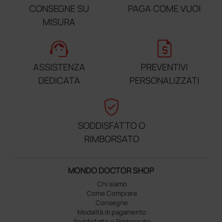
CONSEGNE SU
PAGA COME VUOI
MISURA
support_agent
request_quote
ASSISTENZA
PREVENTIVI
DEDICATA
PERSONALIZZATI
verified_user
SODDISFATTO O
RIMBORSATO
MONDO DOCTOR SHOP
Chi siamo
Come Comprare
Consegne
Modalità di pagamento
Soddisfatto o Rimborsato