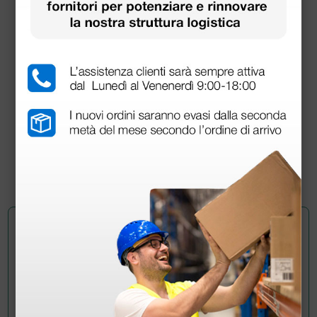
Carta ecografia Sony UPP-110HG - originale -
bianco/nero alta risoluzione lucida
108,54 €
134,00 €
(Prezzo i.e.)
10 rotoli