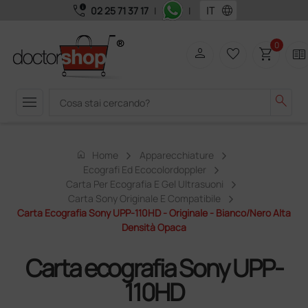
call_quality
language
02 25 71 37 17
|
|
0
person
favorite_border
shopping_cart
two_pager
menu
search
home
Home
Apparecchiature
Ecografi Ed Ecocolordoppler
Carta Per Ecografia E Gel Ultrasuoni
Carta Sony Originale E Compatibile
Carta Ecografia Sony UPP-110HD - Originale - Bianco/nero Alta
Densità Opaca
Carta ecografia Sony UPP-
110HD