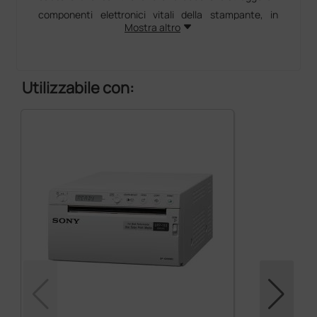
componenti elettronici vitali della stampante, in
Mostra altro
particolare quelli della testina termica.
Durata della testina termica
Utilizzabile con:
I supporti di stampa Sony sono stati progettati e
realizzati per contenere il minor numero possibile di
ioni dannosi. Altri supporti di stampa dotati di un
elevato livello di ioni possono attaccare il materiale
della testina termica, riducendo la sua vita
lavorativa.
Durata della stampa
L’alto tasso di umidità può causare una perdita
significativa nella densità di una stampa. Utilizzando i
supporti di stampa Sony invece di quelli degli altri
produttori, il deterioramento della qualità sarà
nettamente inferiore, soprattutto in condizioni di