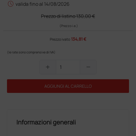
schedule
valida fino al 14/08/2026
Prezzo di listino
130,00 €
(Prezzo i.e.)
134,81 €
Prezzo ivato
(le rate sono comprensive di IVA)
add
remove
AGGIUNGI AL CARRELLO
Informazioni generali