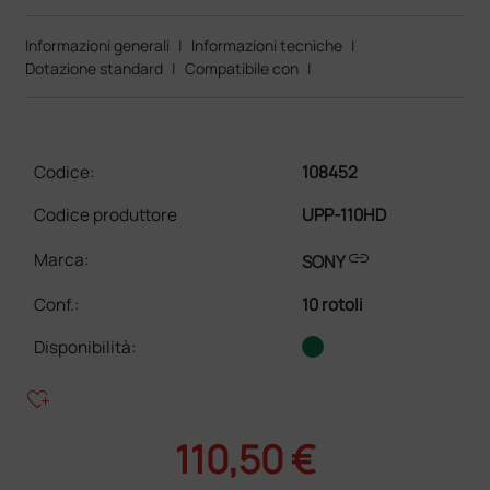
Informazioni generali
|
Informazioni tecniche
|
Dotazione standard
|
Compatibile con
|
Codice:
108452
Codice produttore
UPP-110HD
link
Marca:
SONY
Conf.
:
10 rotoli
Disponibilità:
heart_plus
110,50 €