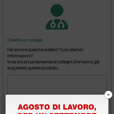
Chiedi a un collega
Hai ancora qualche dubbio? Vuoi ulteriori
informazioni?
Invia ora la tua domanda ai colleghi che hanno già
acquistato questo prodotto.
×
Invia la tua domanda