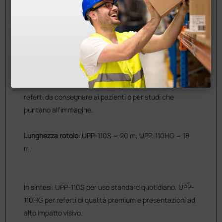
Finitura
: la UPP-110S ha una finitura standard opaca,
ideale per stampe di uso quotidiano; la UPP-110HG ha
una finitura lucida “high glossy”, più brillante e
professionale.
Qualità di stampa
: la UPP-110HG offre un contrasto più
elevato e un risultato visivo superiore, perfetto per
referti da consegnare ai pazienti o per studi che
puntano all’immagine.
Lunghezza rotolo
: UPP-110S = 20 m, UPP-110HG = 18
m.
In sintesi: UPP-110S per uso standard quotidiano, UPP-
110HG per referti di qualità premium e presentazioni ad
alto impatto visivo.