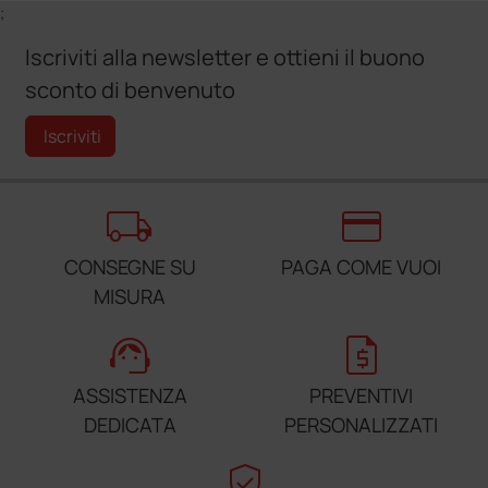
;
Iscriviti alla newsletter e ottieni il buono
sconto di benvenuto
Iscriviti
local_shipping
credit_card
CONSEGNE SU
PAGA COME VUOI
MISURA
support_agent
request_quote
ASSISTENZA
PREVENTIVI
DEDICATA
PERSONALIZZATI
verified_user