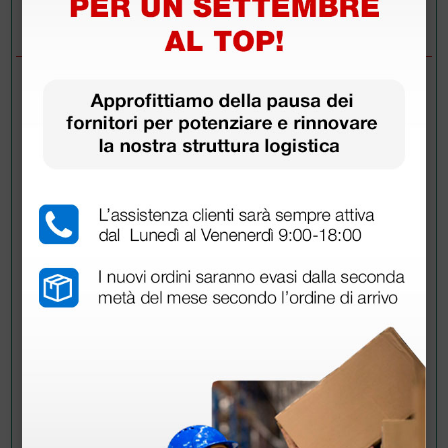
DOMANDE/RISPOSTE
DOMANDA
BUONGIORNO, QUALE E' LA DIFFERENZA
TRA SONY UPP-110HG E SONY UPP-110S ?
GRAZIE
RISPOSTE
Doctor Shop
- 28/10/2025
Buongiorno,
Le principali differenze tra le due carte ecografiche
Sony sono: