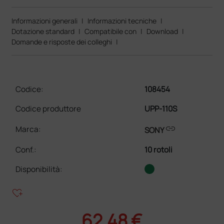
Informazioni generali
|
Informazioni tecniche
|
Dotazione standard
|
Compatibile con
|
Download
|
Domande e risposte dei colleghi
|
Codice:
108454
Codice produttore
UPP-110S
link
Marca:
SONY
Conf.
:
10 rotoli
Disponibilità:
heart_plus
62,48 €