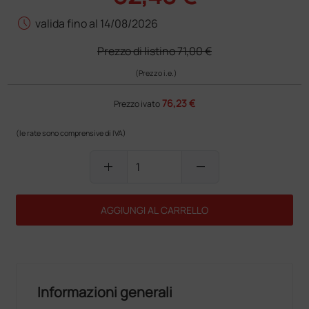
schedule
valida fino al 14/08/2026
Prezzo di listino
71,00 €
(Prezzo i.e.)
76,23 €
Prezzo ivato
(le rate sono comprensive di IVA)
add
remove
AGGIUNGI AL CARRELLO
Informazioni generali