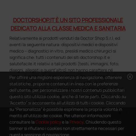
DOCTORSHOP.IT È UN SITO PROFESSIONALE
DEDICATO ALLA CLASSE MEDICA E SANITARIA
Relativamente ai prodotti venduti da Doctor Shop S.r.l. ed
aventi la seguente natura: dispositivi medici e dispositivi
medico – diagnostici in vitro, presidi medico chirurgici si
significa che: tutti i contenuti dei siti doctorshop.it e
salutefacile.it relativi a tali prodotti (testi, immagini, foto,
disegni, allegati e quant’altro) non hanno carattere né
cancel
natura di pubblicità. Tutti i contenuti devono intendersi e
Per offrire una migliore esperienza di navigazione, ottenere
sono di natura esclusivamente informativa e volti
statistiche, proporre contenuti in linea con le preferenze
esclusivamente a portare a conoscenza dei clienti e dei
dell'utente, per personalizzare i nostri contenuti pubblicitari
potenziali clienti in fase di preacquisto i prodotti venduti da
questo sito utilizza cookie, anche di terze parti. Cliccando su
Doctorshop attraverso la rete.
“Accetto” si acconsente all'utilizzo di tutti i cookie. Cliccando
su “Personalizza” è possibile esprimere la propria volontà in
Copyright DoctorShop 2005-2026 - Tutti diritti riservati - P.IVA
merito all'utilizzo dei cookie. Per ulteriori informazioni
04760660961
consultare la
Cookie policy
e la
Privacy
. Chiudendo questo
banner si rifiutano i cookies non strettamente necessari per
questa sessione di navigazione.