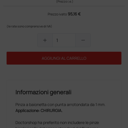
(Prezzo i.e.)
95,16 €
Prezzo ivato
(le rate sono comprensive di IVA)
add
remove
AGGIUNGI AL CARRELLO
Informazioni generali
Pinza a baionetta con punta arrotondata da 1 mm.
Applicazione: CHIRURGIA.
Doctorshop ha preferito non includere le pinze