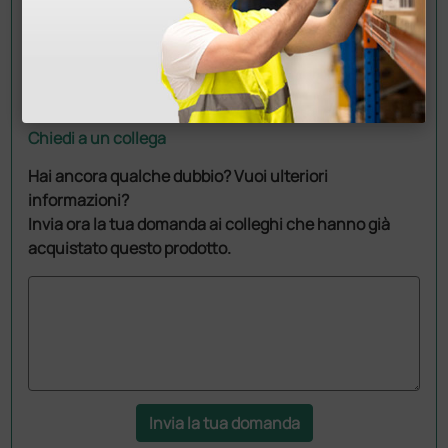
Chiedi a un collega
Hai ancora qualche dubbio? Vuoi ulteriori
informazioni?
Invia ora la tua domanda ai colleghi che hanno già
acquistato questo prodotto.
Invia la tua domanda