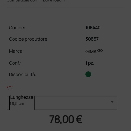
Codice:
108440
Codice produttore
30657
link
Marca:
GIMA
Conf.
:
1 pz.
Disponibilità:
heart_plus
Lunghezza
78,00 €