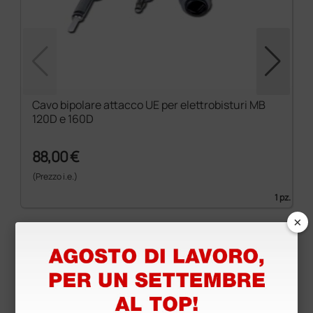
Cavo bipolare attacco UE per elettrobisturi MB
120D e 160D
88,00 €
(Prezzo i.e.)
1 pz.
×
Prodotti simili e correlati