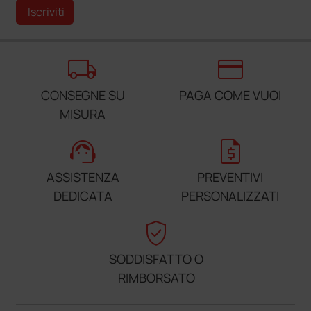
Iscriviti
local_shipping
credit_card
CONSEGNE SU
PAGA COME VUOI
MISURA
support_agent
request_quote
ASSISTENZA
PREVENTIVI
DEDICATA
PERSONALIZZATI
verified_user
SODDISFATTO O
RIMBORSATO