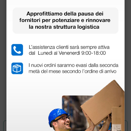
Pinza bipolare Binner angolata - 22 cm - attacco
UE
82,00 €
(Prezzo i.e.)
1 pz.