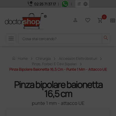
call_quality
language
02 25 71 37 17
|
|
0
person
favorite_border
shopping_cart
two_pager
menu
search
home
Home
Chirurgia
Accessori Elettrobisturi
Pinze, Forbici E Cavi Bipolari
Pinza Bipolare Baionetta 16,5 Cm - Punte 1 Mm - Attacco UE
Pinza bipolare baionetta
16,5 cm
punte 1 mm - attacco UE