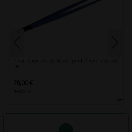
Pinza bipolare retta 18 cm - punte 1 mm - attacco
UE
78,00 €
(Prezzo i.e.)
1 pz.