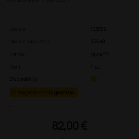
Codice:
103330
Codice produttore
30648
link
Marca:
GIMA
Conf.
:
1 pz.
Disponibilità:
In magazzino in 15 giorni lav.
heart_plus
82,00 €