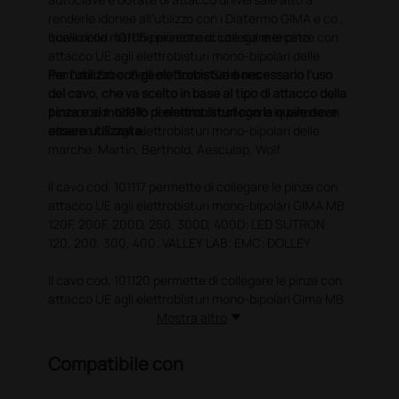
renderle idonee all'utilizzo con i Diatermo GIMA e con
quelli delle marche più conosciute sul mercato.
Il cavo cod. 101115 permette di collegare le pinze con
attacco UE agli elettrobisturi mono-bipolari delle
Per l'utilizzo con gli elettrobisturi è necessario l'uso
marche: Erbe, Select, Down, Siemens
del cavo, che va scelto in base al tipo di attacco della
pinza e al modello di elettrobisturi con la quale deve
Il cavo cod. 101116 permette di collegare le pinze con
essere utilizzata.
attacco UE agli elettrobisturi mono-bipolari delle
marche: Martin, Berthold, Aesculap, Wolf.
Il cavo cod. 101117 permette di collegare le pinze con
attacco UE agli elettrobisturi mono-bipolari GIMA MB
120F, 200F, 200D, 250, 300D, 400D; LED SUTRON
120, 200, 300, 400; VALLEY LAB; EMC; DOLLEY
Il cavo cod. 101120 permette di collegare le pinze con
attacco UE agli elettrobisturi mono-bipolari Gima MB
122, 160, 200, 202.
Mostra altro
Il cavo cod. 109132 permette di collegare le pinze con
Compatibile con
attacco UE agli elettrobisturi mono-bipolari GIMA MB
80D, 120D, 160D; LED SUTRON 80, 120, 160.