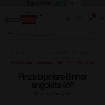
call_quality
language
02 25 71 37 17
|
|
0
person
favorite_border
shopping_cart
two_pager
menu
search
home
Home
Chirurgia
Accessori Elettrobisturi
Pinze, Forbici E Cavi Bipolari
Pinza Bipolare Binner Angolata 45° - 19 Cm - Attacco UE
Pinza bipolare Binner
angolata 45°
19 cm - attacco UE