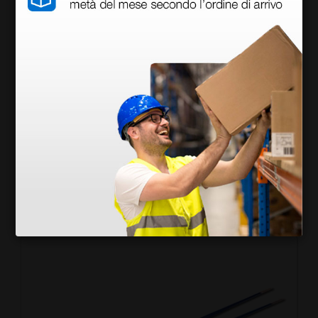
Elettrobisturi MB 120D mono/bipolare - 120 Watt
646,00 €
850,00 €
(Prezzo i.e.)
1 pz.
Prodotti simili e correlati