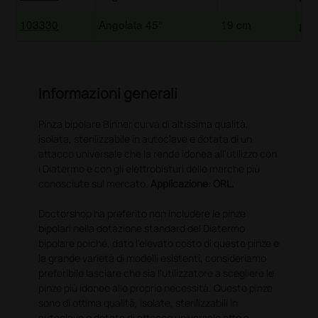
103330
Angolata 45°
19 cm
82
Informazioni generali
Pinza bipolare Binner curva di altissima qualità,
isolata, sterilizzabile in autoclave e dotata di un
attacco universale che la rende idonea all'utilizzo con
i Diatermo e con gli elettrobisturi delle marche più
conosciute sul mercato.
Applicazione: ORL.
Doctorshop ha preferito non includere le pinze
bipolari nella dotazione standard del Diatermo
bipolare poiché, dato l'elevato costo di queste pinze e
la grande varietà di modelli esistenti, consideriamo
preferibile lasciare che sia l'utilizzatore a scegliere le
pinze più idonee alle proprie necessità. Queste pinze
sono di ottima qualità, isolate, sterilizzabili in
autoclave e dotate di attacco universale atto a