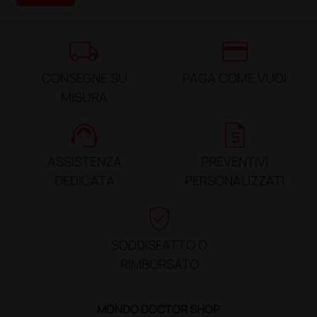
local_shipping
credit_card
CONSEGNE SU
PAGA COME VUOI
MISURA
support_agent
request_quote
ASSISTENZA
PREVENTIVI
DEDICATA
PERSONALIZZATI
verified_user
SODDISFATTO O
RIMBORSATO
MONDO DOCTOR SHOP