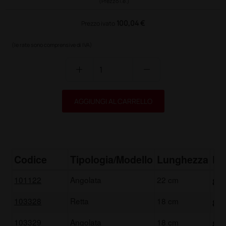
(Prezzo i.e.)
100,04 €
Prezzo ivato
(le rate sono comprensive di IVA)
add
remove
AGGIUNGI AL CARRELLO
Codice
Tipologia/Modello
Lunghezza
Pr
101122
Angolata
22 cm
82
103328
Retta
18 cm
82
103329
Angolata
18 cm
82