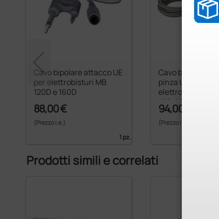
Cavo bipolare attacco UE
Cavo bipolare at
per elettrobisturi MB
pinza UE per
120D e 160D
elettrobisturi MB
160, 200, 202
88,00 €
94,00 €
(Prezzo i.e.)
(Prezzo i.e.)
1 pz.
Prodotti simili e correlati