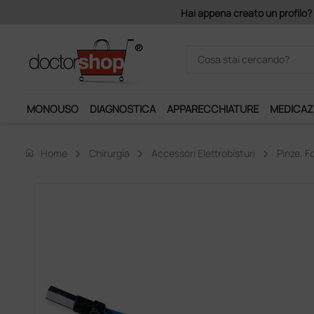
mponibile, la consegna è gratis!
MONOUSO
DIAGNOSTICA
APPARECCHIATURE
MEDICAZ
home
Home
Chirurgia
Accessori Elettrobisturi
Pinze, Fo