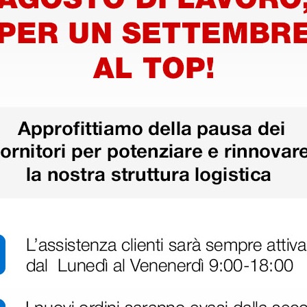
, 160, 200, 202
60D