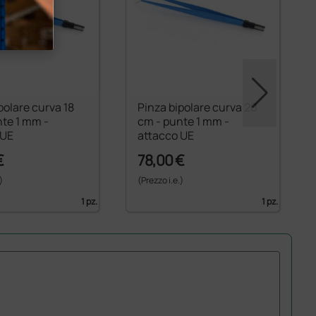
polare curva 18
Pinza bipolare curva 20
nte 1 mm -
cm - punte 1 mm -
 UE
attacco UE
€
78,00 €
)
(Prezzo i.e.)
1 pz.
1 pz.