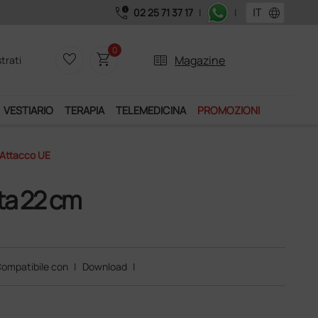
call_quality
language
02 25 71 37 17
|
|
 Club", un anno di spedizioni a 39,90 euro + IVA!
0
favorite_border
shopping_cart
two_pager
Magazine
trati
VESTIARIO
TERAPIA
TELEMEDICINA
PROMOZIONI
 Attacco UE
ta 22 cm
ompatibile con
|
Download
|