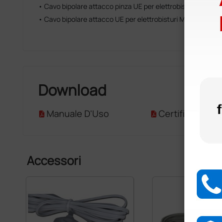
• Cavo bipolare attacco pinza UE per elettrobisturi MB 122
• Cavo bipolare attacco UE per elettrobisturi MB 120D e 1
Download
Manuale D'Uso
Certificato CE
Accessori