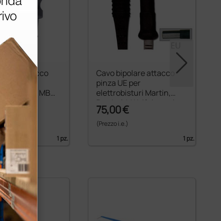
olare attacco
Cavo bipolare attacco
 per
pinza UE per
isturi Gima MB
elettrobisturi Martin,
0
Berthold, Wolf, Aesculap
€
75,00 €
)
(Prezzo i.e.)
1 pz.
1 pz.