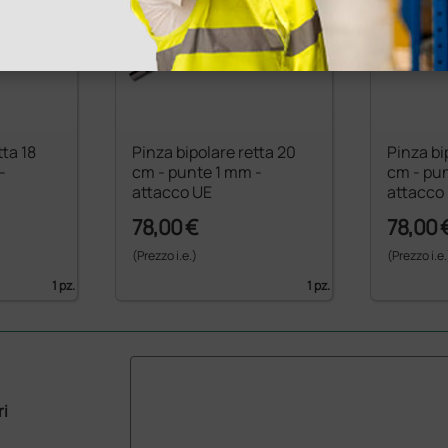
tta 18
Pinza bipolare retta 20
Pinza bi
-
cm - punte 1 mm -
cm - pu
attacco UE
attacco
78,00 €
78,00 
(Prezzo i.e.)
(Prezzo i.e.
1 pz.
1 pz.
ri