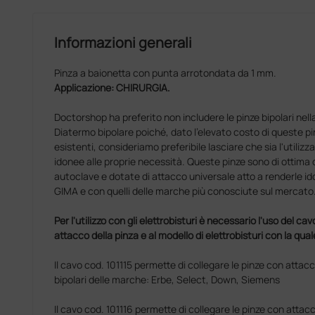
Informazioni generali
Pinza a baionetta con punta arrotondata da 1 mm.
Applicazione: CHIRURGIA.
Doctorshop ha preferito non includere le pinze bipolari nel
Diatermo bipolare poiché, dato l'elevato costo di queste pin
esistenti, consideriamo preferibile lasciare che sia l'utilizza
idonee alle proprie necessità. Queste pinze sono di ottima qua
autoclave e dotate di attacco universale atto a renderle ido
GIMA e con quelli delle marche più conosciute sul mercato
Per l'utilizzo con gli elettrobisturi è necessario l'uso del cav
attacco della pinza e al modello di elettrobisturi con la qua
Il cavo cod. 101115 permette di collegare le pinze con attac
bipolari delle marche: Erbe, Select, Down, Siemens
Il cavo cod. 101116 permette di collegare le pinze con attac