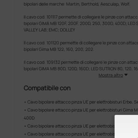
bipolari delle marche: Martin, Berthold, Aesculap, Wolf.
Il cavo cod. 101117 permette di collegare le pinze con attacc
bipolari GIMA MB 120F, 200F, 200D, 250, 300D, 400D; LED
VALLEY LAB; EMC; DOLLEY
Il cavo cod. 101120 permette di collegare le pinze con attac
bipolari Gima MB 122, 160, 200, 202.
Il cavo cod. 109132 permette di collegare le pinze con attac
bipolari GIMA MB 80D, 120D, 160D; LED SUTRON 80, 120, 16
Mostra altro
Compatibile con
• Cavo bipolare attacco pinza UE per elettrobisturi Erbe, 
• Cavo bipolare attacco pinza UE per elettrobisturi Gima 
400D
• Cavo bipolare attacco pinza UE per elettrobisturi Gima 
• Cavo bipolare attacco pinza UE per elettrobisturi Martin,