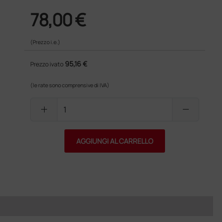
78,00 €
(Prezzo i.e.)
95,16 €
Prezzo ivato
(le rate sono comprensive di IVA)
add
remove
AGGIUNGI AL CARRELLO