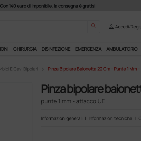
Acquistando il servizio "Ds
search
person
Accedi/Regis
IONI
CHIRURGIA
DISINFEZIONE
EMERGENZA
AMBULATORIO
rbici E Cavi Bipolari
Pinza Bipolare Baionetta 22 Cm - Punte 1 Mm -
Pinza bipolare baionet
punte 1 mm - attacco UE
Informazioni generali
|
Informazioni tecniche
|
C