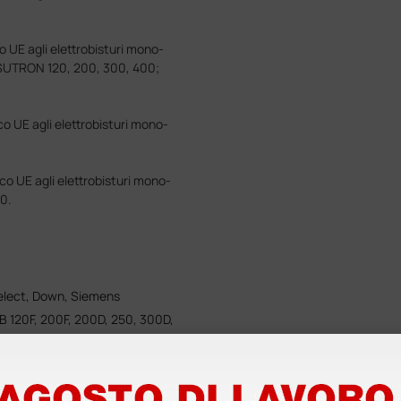
o UE agli elettrobisturi mono-
 SUTRON 120, 200, 300, 400;
co UE agli elettrobisturi mono-
co UE agli elettrobisturi mono-
0.
Select, Down, Siemens
MB 120F, 200F, 200D, 250, 300D,
MB 240, 380
 Berthold, Wolf, Aesculap