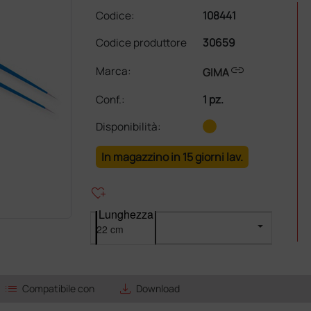
Codice:
108441
Codice produttore
30659
link
Marca:
GIMA
Conf.
:
1 pz.
Disponibilità:
In magazzino in 15 giorni lav.
heart_plus
Lunghezza
list
save_alt
Compatibile con
Download