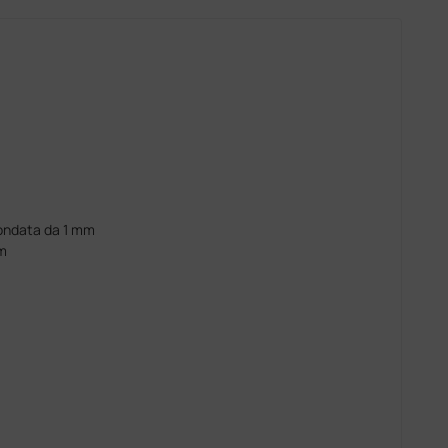
ondata da 1 mm
cm