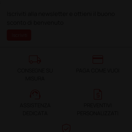
;
Iscriviti alla newsletter e ottieni il buono
sconto di benvenuto
Iscriviti
local_shipping
credit_card
CONSEGNE SU
PAGA COME VUOI
MISURA
support_agent
request_quote
ASSISTENZA
PREVENTIVI
DEDICATA
PERSONALIZZATI
verified_user