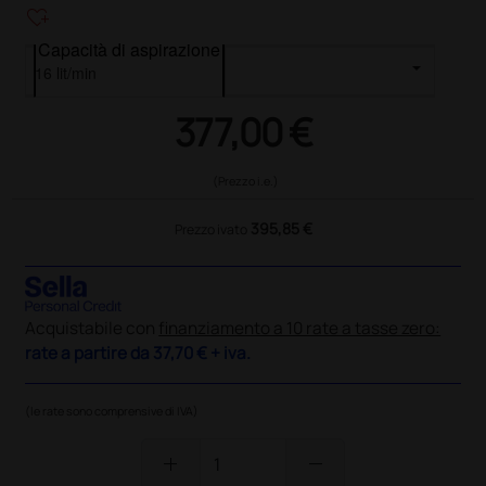
heart_plus
Capacità di aspirazione
377,00 €
(Prezzo i.e.)
395,85 €
Prezzo ivato
Acquistabile con
finanziamento a 10 rate a tasse zero:
rate a partire da
37,70 €
+ iva.
(le rate sono comprensive di IVA)
add
remove