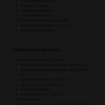
Vaso completo da 1 litro
Set tubi in silicone
Catetere aspirazione
Filtro antibatterico
Cavo per ricarica batterie da rete
Cavo per ricarica batterie da auto
Manuale d'uso 5 lingue
Informazioni tecniche
Portata aspirazione: 16 l/min
Aspirazione massima: -0.75 bar (563 mmHg)
Tensione di funzionamento: 100-240 V, 50/60
Hz
Autonomia batteria: circa 80 min
Tempo di ricarica: 240 minuti
Rumorosità: 63 dBA
Dimensioni: 35 × 21 × h 18 cm
Peso: 3,5 kg
Conformità normativa: EN 60601-1-1, EN 60601-