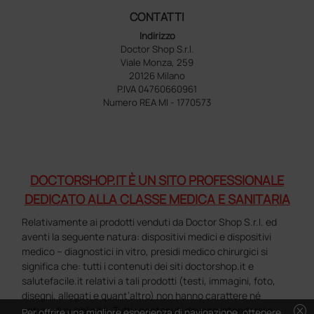
CONTATTI
Indirizzo
Doctor Shop S.r.l.
Viale Monza, 259
20126 Milano
P.IVA 04760660961
Numero REA MI - 1770573
DOCTORSHOP.IT È UN SITO PROFESSIONALE
DEDICATO ALLA CLASSE MEDICA E SANITARIA
Relativamente ai prodotti venduti da Doctor Shop S.r.l. ed
aventi la seguente natura: dispositivi medici e dispositivi
medico – diagnostici in vitro, presidi medico chirurgici si
significa che: tutti i contenuti dei siti doctorshop.it e
salutefacile.it relativi a tali prodotti (testi, immagini, foto,
disegni, allegati e quant’altro) non hanno carattere né
cancel
natura di pubblicità. Tutti i contenuti devono intendersi e
Per offrire una migliore esperienza di navigazione, ottenere