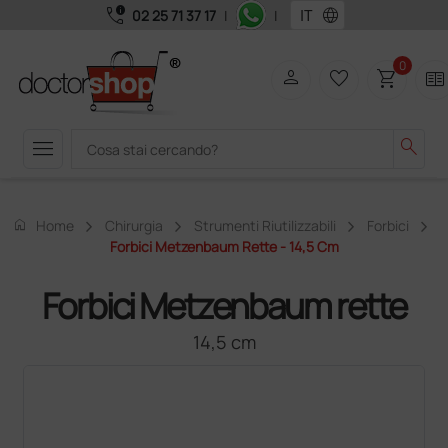
call_quality
language
02 25 71 37 17
|
|
0
person
favorite_border
shopping_cart
two_pager
menu
search
home
Home
Chirurgia
Strumenti Riutilizzabili
Forbici
Forbici Metzenbaum Rette - 14,5 Cm
Forbici Metzenbaum rette
14,5 cm