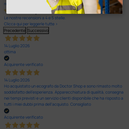
recensioni
Le nostre recensioni a 4 e 5 stelle.
Clicca qui per leggerle tutte >
Precedente
Successivo
14 Luglio 2026
ottima
Acquirente verificato
14 Luglio 2026
Ho acquistato un ecografo da Doctor Shop e sono rimasto molto
soddisfatto dell'esperienza. Apparecchiatura di qualità, consegna
nei tempi previsti e un servizio clienti disponibile che ha risposto a
tutti i miei dubbi prima dell'acquisto. Consigliato
Acquirente verificato