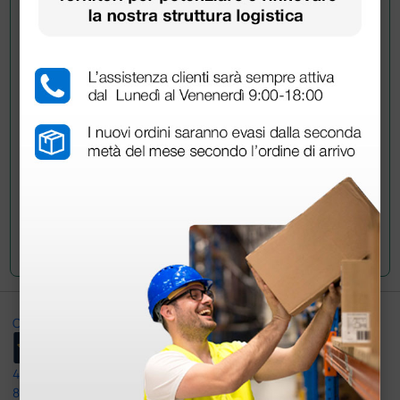
Hai ancora qualche dubbio? Vuoi ulteriori
informazioni?
Invia ora la tua domanda ai colleghi che hanno già
acquistato questo prodotto.
Invia la tua domanda
Ottimo
4,6
/5
8.330