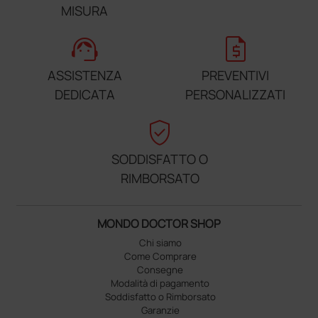
MISURA
support_agent
request_quote
ASSISTENZA
PREVENTIVI
DEDICATA
PERSONALIZZATI
verified_user
SODDISFATTO O
RIMBORSATO
MONDO DOCTOR SHOP
Chi siamo
Come Comprare
Consegne
Modalità di pagamento
Soddisfatto o Rimborsato
Garanzie