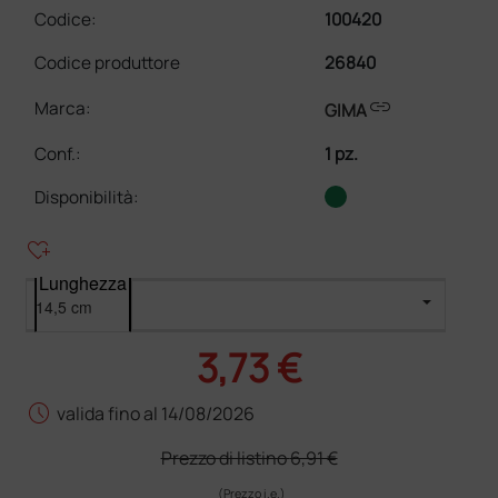
Codice:
100420
Codice produttore
26840
link
Marca:
GIMA
Conf.
:
1 pz.
Disponibilità:
heart_plus
Lunghezza
3,73 €
schedule
valida fino al 14/08/2026
Prezzo di listino
6,91 €
(Prezzo i.e.)