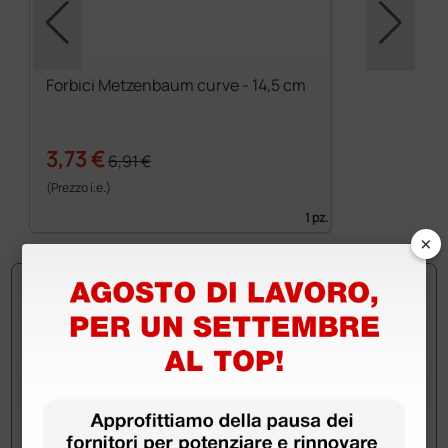
Forbici Metzenbaum curve - 14,5 cm
3,73 €
6,91 €
(Prezzo i.e.)
1 pz.
×
Chiedi a un collega