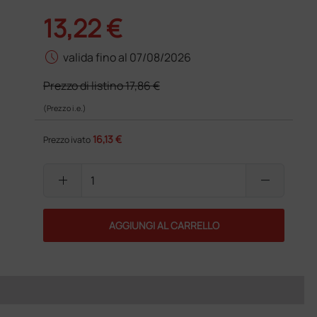
13,22 €
schedule
valida fino al 07/08/2026
Prezzo di listino
17,86 €
(Prezzo i.e.)
16,13 €
Prezzo ivato
add
remove
AGGIUNGI AL CARRELLO