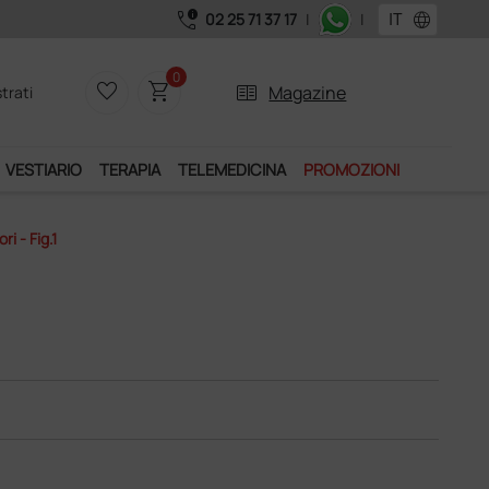
call_quality
language
02 25 71 37 17
|
|
0
favorite_border
shopping_cart
two_pager
Magazine
trati
VESTIARIO
TERAPIA
TELEMEDICINA
PROMOZIONI
i - Fig.1