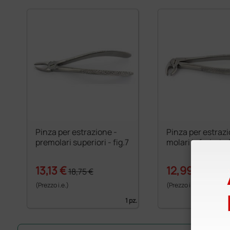
Pinza per estrazione -
Pinza per estrazi
premolari superiori - fig.7
molari inferiori - 
13,13 €
12,99 €
18,75 €
20,30 
(Prezzo i.e.)
(Prezzo i.e.)
1 pz.