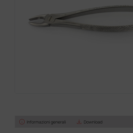
info
save_alt
Informazioni generali
Download