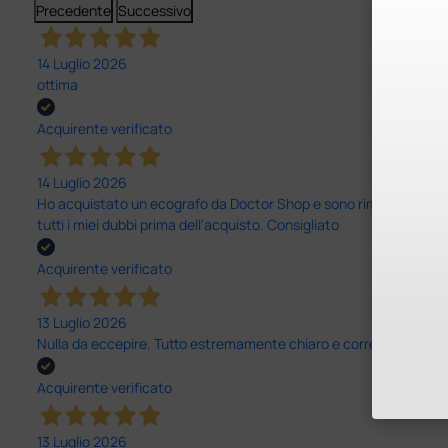
Precedente
Successivo
14 Luglio 2026
ottima
Acquirente verificato
14 Luglio 2026
Ho acquistato un ecografo da Doctor Shop e sono rimasto molto sod
tutti i miei dubbi prima dell'acquisto. Consigliato
Acquirente verificato
13 Luglio 2026
Nulla da eccepire. Tutto estremamente chiaro e corretto, dall’ord
Acquirente verificato
13 Luglio 2026