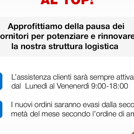
ri
 hanno già