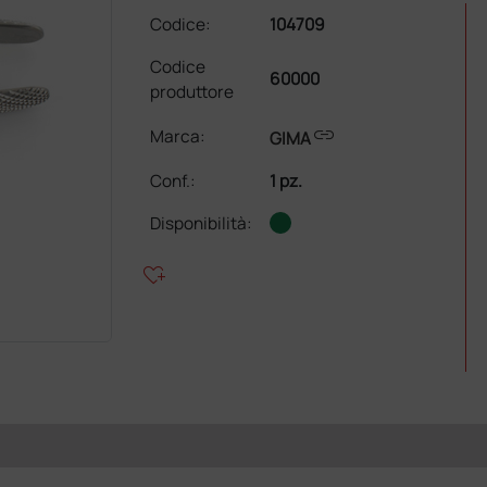
Codice:
104709
Codice
60000
produttore
link
Marca:
GIMA
Conf.
:
1 pz.
Disponibilità:
heart_plus