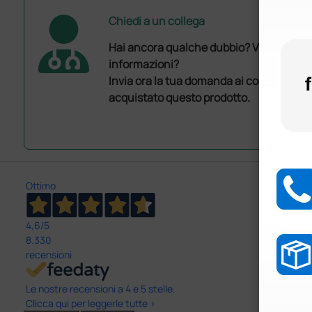
Chiedi a un collega
Hai ancora qualche dubbio? Vuoi ulterio
informazioni?
Invia ora la tua domanda ai colleghi che
acquistato questo prodotto.
Ottimo
4,6
/5
8.330
recensioni
Le nostre recensioni a 4 e 5 stelle.
Clicca qui per leggerle tutte >