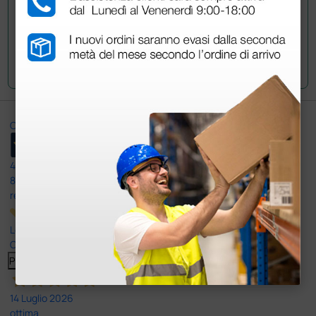
Invia la tua domanda
Ottimo
4,6
/5
8.330
recensioni
Le nostre recensioni a 4 e 5 stelle.
Clicca qui per leggerle tutte >
Precedente
Successivo
14 Luglio 2026
ottima