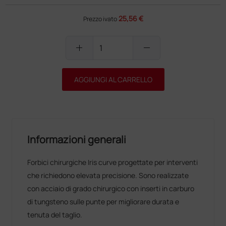
25,56 €
Prezzo ivato
add
remove
AGGIUNGI AL CARRELLO
Informazioni generali
Forbici chirurgiche Iris curve progettate per interventi
che richiedono elevata precisione. Sono realizzate
con acciaio di grado chirurgico con inserti in carburo
di tungsteno sulle punte per migliorare durata e
tenuta del taglio.