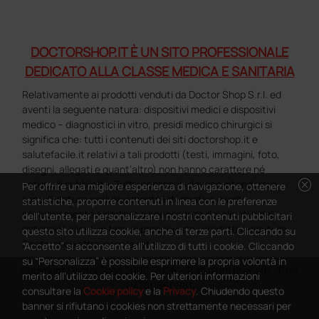
DOCTORSHOP.IT È UN SITO PROFESSIONALE
DEDICATO ALLA CLASSE MEDICA E SANITARIA
Relativamente ai prodotti venduti da Doctor Shop S.r.l. ed
aventi la seguente natura: dispositivi medici e dispositivi
medico – diagnostici in vitro, presidi medico chirurgici si
significa che: tutti i contenuti dei siti doctorshop.it e
salutefacile.it relativi a tali prodotti (testi, immagini, foto,
disegni, allegati e quant’altro) non hanno carattere né
cancel
natura di pubblicità. Tutti i contenuti devono intendersi e
Per offrire una migliore esperienza di navigazione, ottenere
sono di natura esclusivamente informativa e volti
statistiche, proporre contenuti in linea con le preferenze
esclusivamente a portare a conoscenza dei clienti e dei
dell'utente, per personalizzare i nostri contenuti pubblicitari
potenziali clienti in fase di preacquisto i prodotti venduti da
questo sito utilizza cookie, anche di terze parti. Cliccando su
Doctorshop attraverso la rete.
“Accetto” si acconsente all'utilizzo di tutti i cookie. Cliccando
su “Personalizza” è possibile esprimere la propria volontà in
Copyright DoctorShop 2005-2026 - Tutti diritti riservati - P.IVA
merito all'utilizzo dei cookie. Per ulteriori informazioni
04760660961
consultare la
Cookie policy
e la
Privacy
. Chiudendo questo
banner si rifiutano i cookies non strettamente necessari per