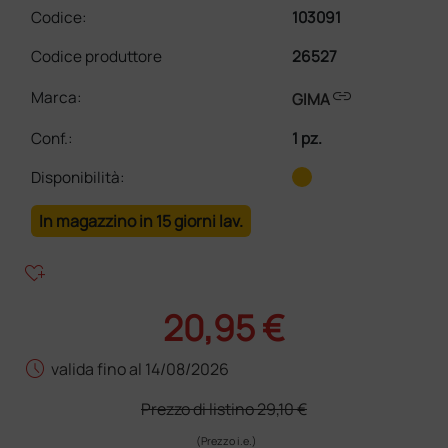
Codice:
103091
Codice produttore
26527
link
Marca:
GIMA
Conf.
:
1 pz.
Disponibilità:
In magazzino in 15 giorni lav.
heart_plus
20,95 €
schedule
valida fino al 14/08/2026
Prezzo di listino
29,10 €
(Prezzo i.e.)