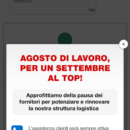
(Prezzo i.e.)
1 pz.
×
Chiedi a un collega
Hai ancora qualche dubbio? Vuoi ulteriori
informazioni?
Invia ora la tua domanda ai colleghi che hanno già
acquistato questo prodotto.