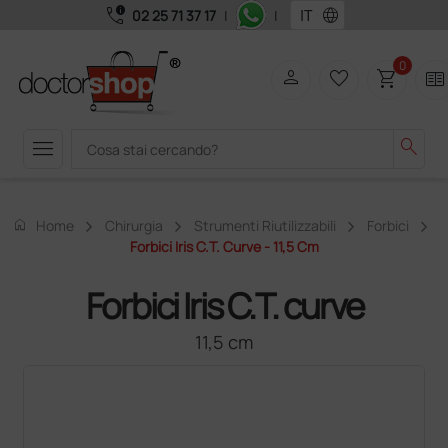
call_quality
language
02 25 71 37 17
|
|
0
person
favorite_border
shopping_cart
two_pager
menu
search
home
Home
Chirurgia
Strumenti Riutilizzabili
Forbici
Forbici Iris C.T. Curve - 11,5 Cm
Forbici Iris C.T. curve
11,5 cm