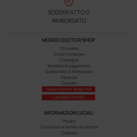
verified_user
SODDISFATTO O
RIMBORSATO
MONDO DOCTOR SHOP
Chi siamo
Come Comprare
Consegne
Modalità di pagamento
Soddisfatto o Rimborsato
Garanzie
Contatti
Scopri Doctor Shop Plus
LAVORA CON NOI
INFORMAZIONI LEGALI
Privacy
Condizioni e termini di vendita
Cookies