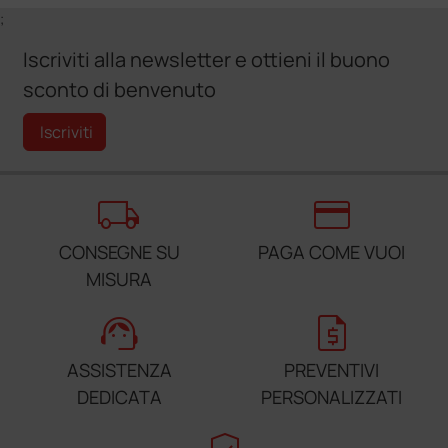
;
Iscriviti alla newsletter e ottieni il buono
sconto di benvenuto
Iscriviti
local_shipping
credit_card
CONSEGNE SU
PAGA COME VUOI
MISURA
support_agent
request_quote
ASSISTENZA
PREVENTIVI
DEDICATA
PERSONALIZZATI