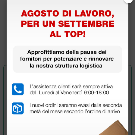
Lame bisturi monouso sterili in fibra di carbonio -
n° 10
7,38 €
10,25 €
(Prezzo i.e.)
100 pezzi
Chiedi a un collega
Hai ancora qualche dubbio? Vuoi ulteriori