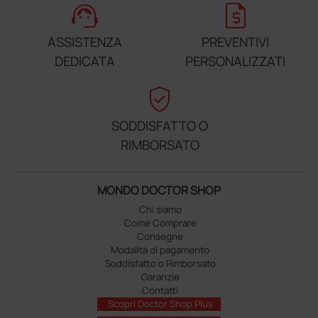
support_agent
request_quote
ASSISTENZA
PREVENTIVI
DEDICATA
PERSONALIZZATI
verified_user
SODDISFATTO O
RIMBORSATO
MONDO DOCTOR SHOP
Chi siamo
Come Comprare
Consegne
Modalità di pagamento
Soddisfatto o Rimborsato
Garanzie
Contatti
Scopri Doctor Shop Plus