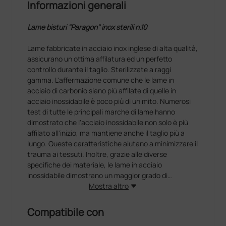
Informazioni generali
Lame bisturi "Paragon" inox
sterili n.10
Lame fabbricate in acciaio inox inglese di alta qualità,
assicurano un ottima affilatura ed un perfetto
controllo durante il taglio. Sterilizzate a raggi
gamma. L'affermazione comune che le lame in
acciaio di carbonio siano più affilate di quelle in
acciaio inossidabile è poco più di un mito. Numerosi
test di tutte le principali marche di lame hanno
dimostrato che l'acciaio inossidabile non solo è più
affilato all'inizio, ma mantiene anche il taglio più a
lungo. Queste caratteristiche aiutano a minimizzare il
trauma ai tessuti. Inoltre, grazie alle diverse
specifiche dei materiale, le lame in acciaio
inossidabile dimostrano un maggior grado di
flessibilità laterale, piegandosi visibilmente prima di
Mostra altro
rompersi. In fase di esperimenti, si consiglia di usare
varie lame per permettere al chirurgo di familiarizzare
Compatibile con
con il tocco e la sensibilità della particolare lama.