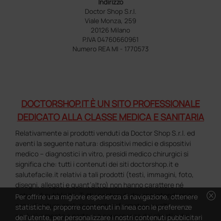
Indirizzo
Doctor Shop S.r.l.
Viale Monza, 259
20126 Milano
P.IVA 04760660961
Numero REA MI - 1770573
DOCTORSHOP.IT È UN SITO PROFESSIONALE
DEDICATO ALLA CLASSE MEDICA E SANITARIA
Relativamente ai prodotti venduti da Doctor Shop S.r.l. ed
aventi la seguente natura: dispositivi medici e dispositivi
medico – diagnostici in vitro, presidi medico chirurgici si
significa che: tutti i contenuti dei siti doctorshop.it e
salutefacile.it relativi a tali prodotti (testi, immagini, foto,
disegni, allegati e quant’altro) non hanno carattere né
cancel
natura di pubblicità. Tutti i contenuti devono intendersi e
Per offrire una migliore esperienza di navigazione, ottenere
sono di natura esclusivamente informativa e volti
statistiche, proporre contenuti in linea con le preferenze
esclusivamente a portare a conoscenza dei clienti e dei
dell'utente, per personalizzare i nostri contenuti pubblicitari