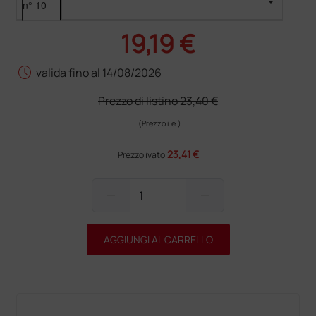
19,19 €
schedule
valida fino al 14/08/2026
Prezzo di listino
23,40 €
(Prezzo i.e.)
23,41 €
Prezzo ivato
add
remove
AGGIUNGI AL CARRELLO