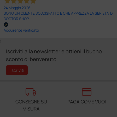
24 Maggio 2026
SONO UN CLIENTE SODDISFATTO E CHE APPREZZA LA SERIETA' DI
DOCTOR SHOP
Acquirente verificato
;
Iscriviti alla newsletter e ottieni il buono
sconto di benvenuto
Iscriviti
local_shipping
credit_card
CONSEGNE SU
PAGA COME VUOI
MISURA