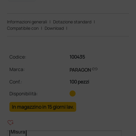
Informazioni generali
|
Dotazione standard
|
Compatibile con
|
Download
|
Codice:
100435
link
Marca:
PARAGON
Conf.
:
100 pezzi
Disponibilità:
In magazzino in 15 giorni lav.
heart_plus
Misura