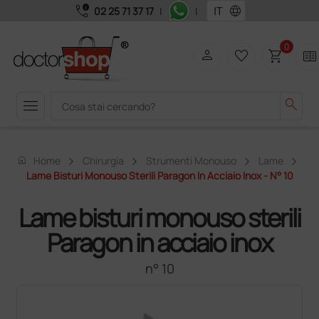
call_quality
language
02 25 71 37 17
|
|
0
person
favorite_border
shopping_cart
two_pager
menu
search
home
Home
Chirurgia
Strumenti Monouso
Lame
Lame Bisturi Monouso Sterili Paragon In Acciaio Inox - N° 10
Lame bisturi monouso sterili
Paragon in acciaio inox
n° 10