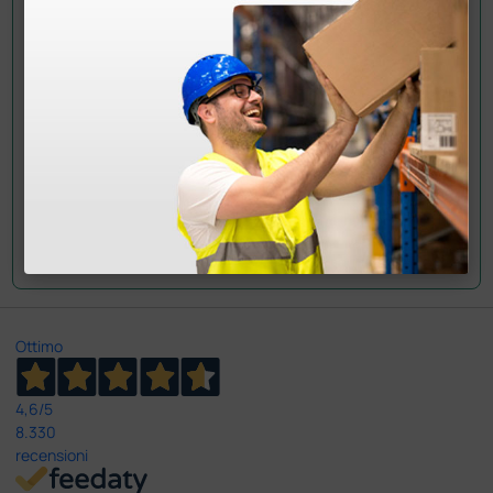
informazioni?
Invia ora la tua domanda ai colleghi che hanno già
acquistato questo prodotto.
Invia la tua domanda
Ottimo
4,6
/5
8.330
recensioni