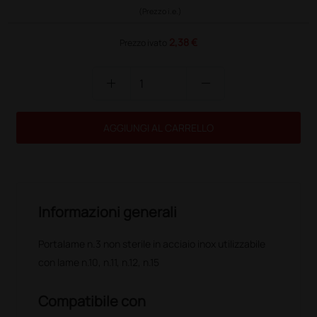
(Prezzo i.e.)
2,38 €
Prezzo ivato
add
remove
AGGIUNGI AL CARRELLO
Informazioni generali
Portalame n.3 non sterile in acciaio inox utilizzabile
con lame n.10, n.11, n.12, n.15
Compatibile con