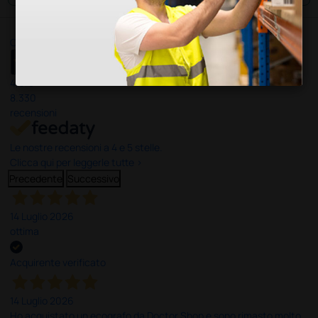
Ottimo
4,6
/5
8.330
recensioni
Le nostre recensioni a 4 e 5 stelle.
Clicca qui per leggerle tutte >
Precedente
Successivo
14 Luglio 2026
ottima
Acquirente verificato
14 Luglio 2026
Ho acquistato un ecografo da Doctor Shop e sono rimasto molto