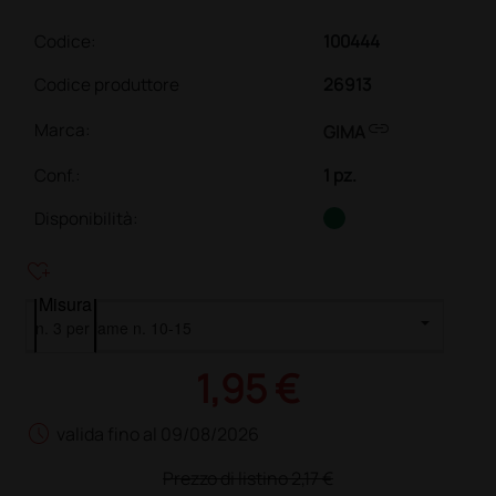
Codice:
100444
Codice produttore
26913
link
Marca:
GIMA
Conf.
:
1 pz.
Disponibilità:
heart_plus
Misura
1,95 €
schedule
valida fino al 09/08/2026
Prezzo di listino
2,17 €