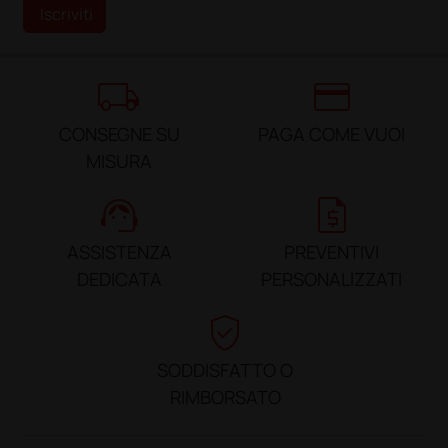
Iscriviti
local_shipping
credit_card
CONSEGNE SU
PAGA COME VUOI
MISURA
support_agent
request_quote
ASSISTENZA
PREVENTIVI
DEDICATA
PERSONALIZZATI
verified_user
SODDISFATTO O
RIMBORSATO