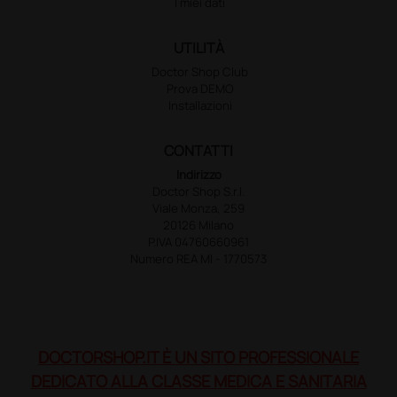
I miei dati
UTILITÀ
Doctor Shop Club
Prova DEMO
Installazioni
CONTATTI
Indirizzo
Doctor Shop S.r.l.
Viale Monza, 259
20126 Milano
P.IVA 04760660961
Numero REA MI - 1770573
DOCTORSHOP.IT È UN SITO PROFESSIONALE
DEDICATO ALLA CLASSE MEDICA E SANITARIA