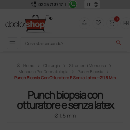
call_quality
language
02 25 71 37 17
|
|
0
person
favorite_border
shopping_cart
two_pager
menu
search
home
Home
Chirurgia
Strumenti Monouso
Monouso Per Dermatologia
Punch Biopsia
Punch Biopsia Con Otturatore E Senza Latex - Ø 1,5 Mm
Punch biopsia con
otturatore e senza latex
Ø 1,5 mm