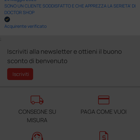
SONO UN CLIENTE SODDISFATTO E CHE APPREZZA LA SERIETA' DI
DOCTOR SHOP
Acquirente verificato
;
Iscriviti alla newsletter e ottieni il buono
sconto di benvenuto
Iscriviti
local_shipping
credit_card
CONSEGNE SU
PAGA COME VUOI
MISURA
support_agent
request_quote