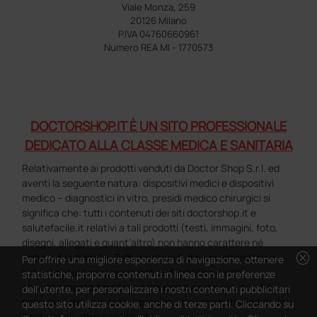
Viale Monza, 259
20126 Milano
P.IVA 04760660961
Numero REA MI - 1770573
DOCTORSHOP.IT È UN SITO PROFESSIONALE
DEDICATO ALLA CLASSE MEDICA E SANITARIA
Relativamente ai prodotti venduti da Doctor Shop S.r.l. ed
aventi la seguente natura: dispositivi medici e dispositivi
medico – diagnostici in vitro, presidi medico chirurgici si
significa che: tutti i contenuti dei siti doctorshop.it e
salutefacile.it relativi a tali prodotti (testi, immagini, foto,
disegni, allegati e quant’altro) non hanno carattere né
cancel
natura di pubblicità. Tutti i contenuti devono intendersi e
Per offrire una migliore esperienza di navigazione, ottenere
sono di natura esclusivamente informativa e volti
statistiche, proporre contenuti in linea con le preferenze
esclusivamente a portare a conoscenza dei clienti e dei
dell'utente, per personalizzare i nostri contenuti pubblicitari
potenziali clienti in fase di preacquisto i prodotti venduti da
questo sito utilizza cookie, anche di terze parti. Cliccando su
Doctorshop attraverso la rete.