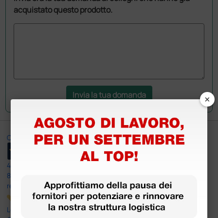
acquistato questo prodotto.
Invia la tua domanda
×
Ottimo
4,6
/5
8.330
recensioni
Le nostre recensioni a 4 e 5 stelle.