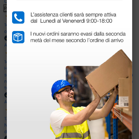
Clicca qui per leggerle tutte >
Precedente
Successivo
14 Luglio 2026
ottima
Acquirente verificato
14 Luglio 2026
Ho acquistato un ecografo da Doctor Shop e sono rimasto molto
soddisfatto dell'esperienza. Apparecchiatura di qualità, consegna
nei tempi previsti e un servizio clienti disponibile che ha risposto a
tutti i miei dubbi prima dell'acquisto. Consigliato
Acquirente verificato
13 Luglio 2026
Nulla da eccepire. Tutto estremamente chiaro e corretto,
dall’ordine alla consegna.