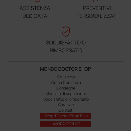
ASSISTENZA
PREVENTIVI
DEDICATA
PERSONALIZZATI
verified_user
SODDISFATTO O
RIMBORSATO
MONDO DOCTOR SHOP
Chi siamo
Come Comprare
Consegne
Modalità di pagamento
Soddisfatto o Rimborsato
Garanzie
Contatti
Scopri Doctor Shop Plus
LAVORA CON NOI