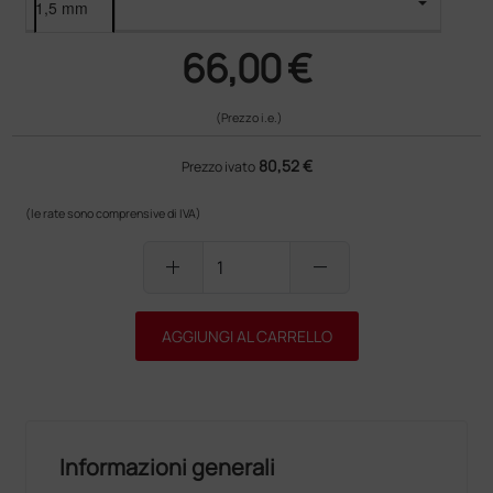
66,00 €
(Prezzo i.e.)
80,52 €
Prezzo ivato
(le rate sono comprensive di IVA)
add
remove
AGGIUNGI AL CARRELLO
Informazioni generali