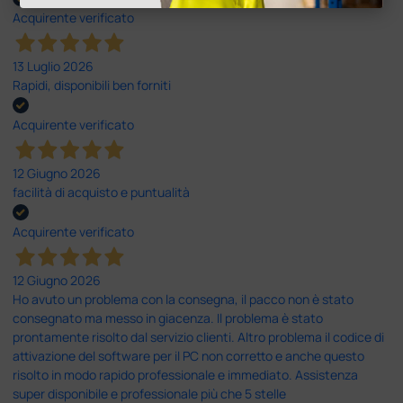
Acquirente verificato
13 Luglio 2026
Rapidi, disponibili ben forniti
Acquirente verificato
12 Giugno 2026
facilità di acquisto e puntualità
Acquirente verificato
12 Giugno 2026
Ho avuto un problema con la consegna, il pacco non è stato
consegnato ma messo in giacenza. Il problema è stato
prontamente risolto dal servizio clienti. Altro problema il codice di
attivazione del software per il PC non corretto e anche questo
risolto in modo rapido professionale e immediato. Assistenza
super disponibile e professionale più che 5 stelle