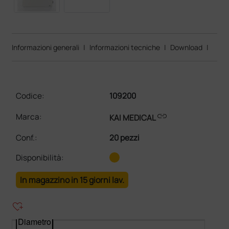
Informazioni generali
|
Informazioni tecniche
|
Download
|
Codice:
109200
link
Marca:
KAI MEDICAL
Conf.
:
20 pezzi
Disponibilità:
In magazzino in 15 giorni lav.
heart_plus
Diametro