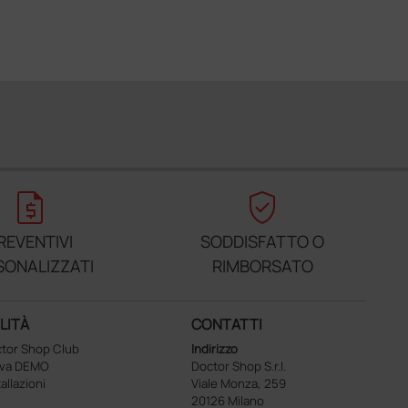
request_quote
verified_user
REVENTIVI
SODDISFATTO O
SONALIZZATI
RIMBORSATO
LITÀ
CONTATTI
tor Shop Club
Indirizzo
ova DEMO
Doctor Shop S.r.l.
tallazioni
Viale Monza, 259
20126 Milano