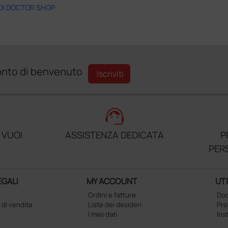
 DI DOCTOR SHOP
sconto di benvenuto
Iscriviti
support_agent
 VUOI
ASSISTENZA DEDICATA
P
PER
EGALI
MY ACCOUNT
UTI
Ordini e fatture
Doc
 di vendita
Liste dei desideri
Pr
I miei dati
Ins