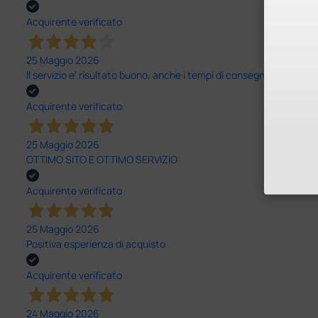
Acquirente verificato
25 Maggio 2026
Il servizio e’ risultato buono, anche i tempi di consegna
Acquirente verificato
25 Maggio 2026
OTTIMO SITO E OTTIMO SERVIZIO
Acquirente verificato
25 Maggio 2026
Positiva esperienza di acquisto
Acquirente verificato
24 Maggio 2026