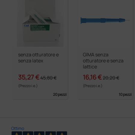
senza otturatore e
GIMA senza
senza latex
otturatore e senza
lattice
35,27 €
16,16 €
45,80 €
20,20 €
(Prezzo i.e.)
(Prezzo i.e.)
20 pezzi
10 pezzi
Ottimo