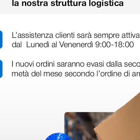
ine alla consegna.
nato ma messo in giacenza. Il problema è stato prontamente risolto dal 
pido professionale e immediato. Assistenza super disponibile e professio