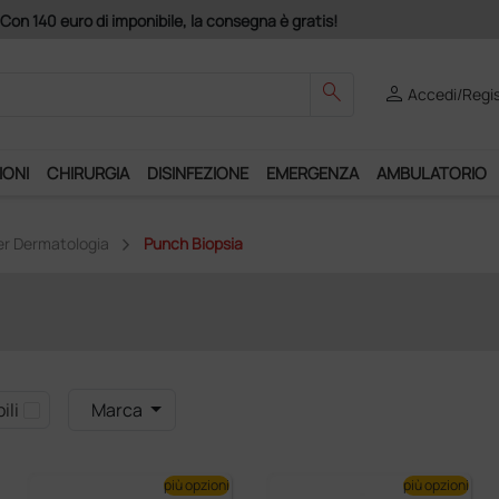
Con 140 euro di imponibile, la consegna è gratis!
search
person
Accedi/Regis
IONI
CHIRURGIA
DISINFEZIONE
EMERGENZA
AMBULATORIO
r Dermatologia
Punch Biopsia
ili
Marca
più opzioni
più opzioni