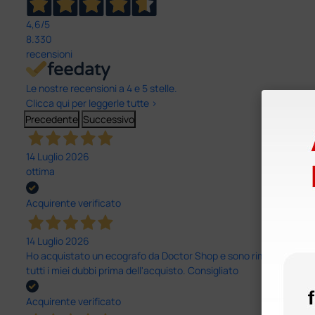
4,6
/5
8.330
recensioni
Le nostre recensioni a 4 e 5 stelle.
Clicca qui per leggerle tutte >
Precedente
Successivo
14 Luglio 2026
ottima
Acquirente verificato
14 Luglio 2026
Ho acquistato un ecografo da Doctor Shop e sono rimasto molto sod
tutti i miei dubbi prima dell'acquisto. Consigliato
Acquirente verificato