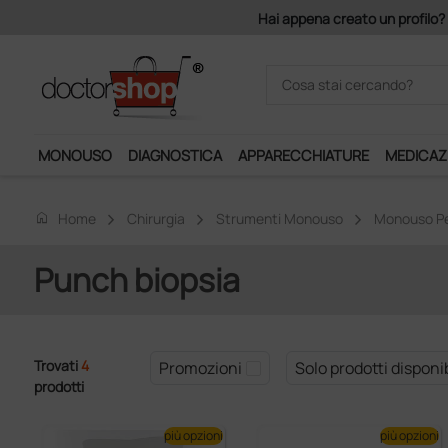
Hai appena creato un profilo? 
MONOUSO
DIAGNOSTICA
APPARECCHIATURE
MEDICAZ
home
Home
Chirurgia
Strumenti Monouso
Monouso Pe
Punch biopsia
Trovati
4
Promozioni
Solo prodotti disponib
prodotti
più opzioni
più opzioni