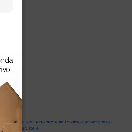
servizio clienti. Altro problema il codice di attivazione del
nale più che 5 stelle