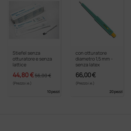
Stiefel senza
con otturatore
otturatore e senza
diametro 1,5 mm -
lattice
senza latex
44,80 €
66,00 €
56,00 €
(Prezzo i.e.)
(Prezzo i.e.)
10 pezzi
20 pezzi