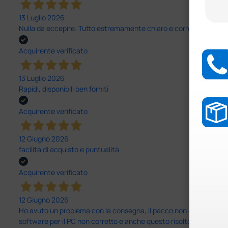
13 Luglio 2026
Nulla da eccepire. Tutto estremamente chiaro e corretto, dall’ord
Acquirente verificato
13 Luglio 2026
Rapidi, disponibili ben forniti
Acquirente verificato
12 Giugno 2026
facilità di acquisto e puntualità
Acquirente verificato
12 Giugno 2026
Ho avuto un problema con la consegna, il pacco non è stato conseg
software per il PC non corretto e anche questo risolto in modo ra