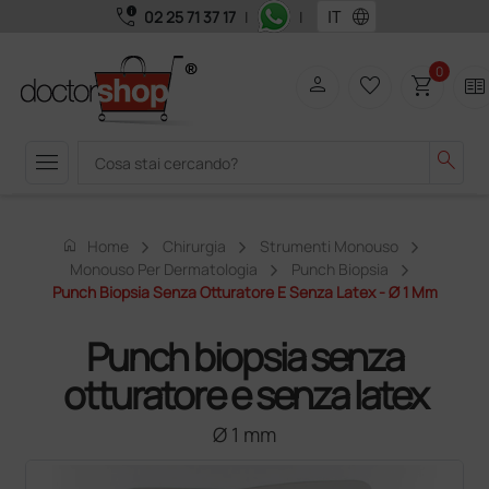
call_quality
language
02 25 71 37 17
|
|
0
person
favorite_border
shopping_cart
two_pager
menu
search
home
Home
Chirurgia
Strumenti Monouso
Monouso Per Dermatologia
Punch Biopsia
Punch Biopsia Senza Otturatore E Senza Latex - Ø 1 Mm
Punch biopsia senza
otturatore e senza latex
Ø 1 mm