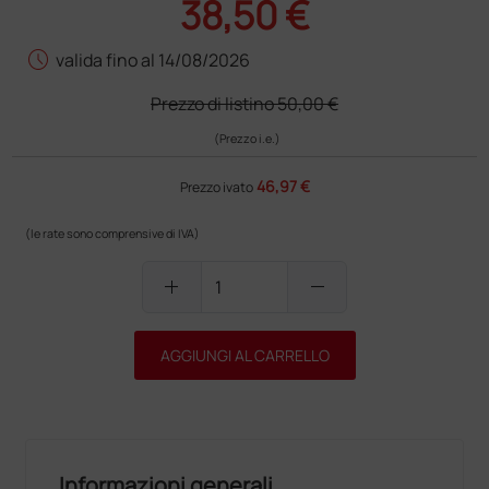
38,50 €
schedule
valida fino al 14/08/2026
Prezzo di listino
50,00 €
(Prezzo i.e.)
46,97 €
Prezzo ivato
(le rate sono comprensive di IVA)
add
remove
AGGIUNGI AL CARRELLO
Informazioni generali