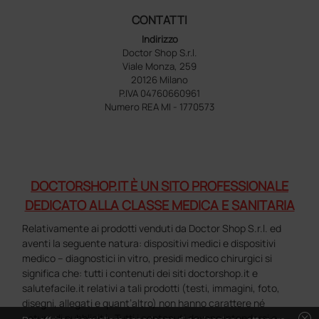
CONTATTI
Indirizzo
Doctor Shop S.r.l.
Viale Monza, 259
20126 Milano
P.IVA 04760660961
Numero REA MI - 1770573
DOCTORSHOP.IT È UN SITO PROFESSIONALE
DEDICATO ALLA CLASSE MEDICA E SANITARIA
Relativamente ai prodotti venduti da Doctor Shop S.r.l. ed
aventi la seguente natura: dispositivi medici e dispositivi
medico – diagnostici in vitro, presidi medico chirurgici si
significa che: tutti i contenuti dei siti doctorshop.it e
salutefacile.it relativi a tali prodotti (testi, immagini, foto,
disegni, allegati e quant’altro) non hanno carattere né
natura di pubblicità. Tutti i contenuti devono intendersi e