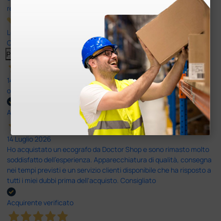
recensioni
Le nostre recensioni a 4 e 5 stelle.
Clicca qui per leggerle tutte >
Precedente
Successivo
14 Luglio 2026
ottima
Acquirente verificato
14 Luglio 2026
Ho acquistato un ecografo da Doctor Shop e sono rimasto molto
soddisfatto dell'esperienza. Apparecchiatura di qualità, consegna
nei tempi previsti e un servizio clienti disponibile che ha risposto a
tutti i miei dubbi prima dell'acquisto. Consigliato
Acquirente verificato