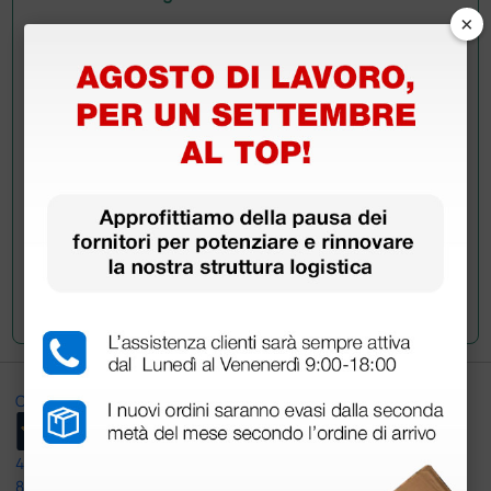
×
Hai ancora qualche dubbio? Vuoi ulteriori
informazioni?
Invia ora la tua domanda ai colleghi che hanno già
acquistato questo prodotto.
Invia la tua domanda
Ottimo
4,6
/5
8.330