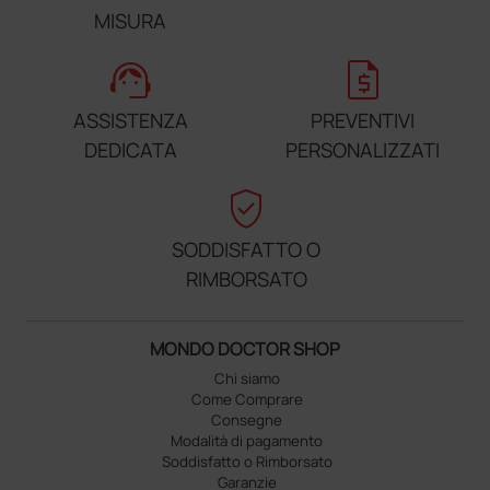
MISURA
support_agent
request_quote
ASSISTENZA
PREVENTIVI
DEDICATA
PERSONALIZZATI
verified_user
SODDISFATTO O
RIMBORSATO
MONDO DOCTOR SHOP
Chi siamo
Come Comprare
Consegne
Modalità di pagamento
Soddisfatto o Rimborsato
Garanzie