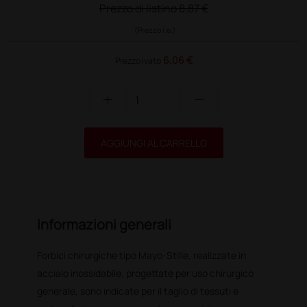
Prezzo di listino
8,87 €
(Prezzo i.e.)
6,06 €
Prezzo ivato
add
remove
AGGIUNGI AL CARRELLO
Informazioni generali
Forbici chirurgiche tipo Mayo-Stille, realizzate in
acciaio inossidabile, progettate per uso chirurgico
generale, sono indicate per il taglio di tessuti e