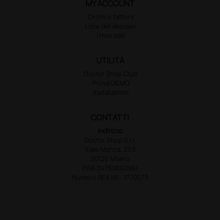
MY ACCOUNT
Ordini e fatture
Liste dei desideri
I miei dati
UTILITÀ
Doctor Shop Club
Prova DEMO
Installazioni
CONTATTI
Indirizzo
Doctor Shop S.r.l.
Viale Monza, 259
20126 Milano
P.IVA 04760660961
Numero REA MI - 1770573