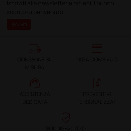
Iscriviti alla newsletter e ottieni il buono
sconto di benvenuto
Iscriviti
local_shipping
credit_card
CONSEGNE SU
PAGA COME VUOI
MISURA
support_agent
request_quote
ASSISTENZA
PREVENTIVI
DEDICATA
PERSONALIZZATI
verified_user
SODDISFATTO O