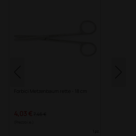
Forbici Metzenbaum rette - 18 cm
4,03 €
7,46 €
(Prezzo i.e.)
1 pz.