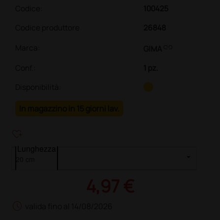
Codice:
100425
Codice produttore
26848
link
Marca:
GIMA
Conf.
:
1 pz.
Disponibilità:
In magazzino in 15 giorni lav.
heart_plus
Lunghezza
4,97 €
schedule
valida fino al 14/08/2026