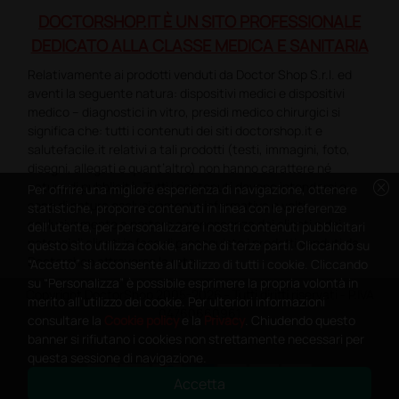
DOCTORSHOP.IT È UN SITO PROFESSIONALE
DEDICATO ALLA CLASSE MEDICA E SANITARIA
Relativamente ai prodotti venduti da Doctor Shop S.r.l. ed
aventi la seguente natura: dispositivi medici e dispositivi
medico – diagnostici in vitro, presidi medico chirurgici si
significa che: tutti i contenuti dei siti doctorshop.it e
salutefacile.it relativi a tali prodotti (testi, immagini, foto,
disegni, allegati e quant’altro) non hanno carattere né
cancel
natura di pubblicità. Tutti i contenuti devono intendersi e
Per offrire una migliore esperienza di navigazione, ottenere
sono di natura esclusivamente informativa e volti
statistiche, proporre contenuti in linea con le preferenze
esclusivamente a portare a conoscenza dei clienti e dei
dell'utente, per personalizzare i nostri contenuti pubblicitari
potenziali clienti in fase di preacquisto i prodotti venduti da
questo sito utilizza cookie, anche di terze parti. Cliccando su
Doctorshop attraverso la rete.
“Accetto” si acconsente all'utilizzo di tutti i cookie. Cliccando
su “Personalizza” è possibile esprimere la propria volontà in
Copyright DoctorShop 2005-2026 - Tutti diritti riservati - P.IVA
merito all'utilizzo dei cookie. Per ulteriori informazioni
04760660961
consultare la
Cookie policy
e la
Privacy
. Chiudendo questo
banner si rifiutano i cookies non strettamente necessari per
questa sessione di navigazione.
Accetta