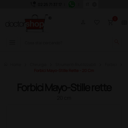
call_quality
language
02 25 71 37 17
|
|
0
person
favorite_border
shopping_cart
two_pager
menu
search
home
Home
Chirurgia
Strumenti Riutilizzabili
Forbici
Forbici Mayo-Stille Rette - 20 Cm
Forbici Mayo-Stille rette
20 cm