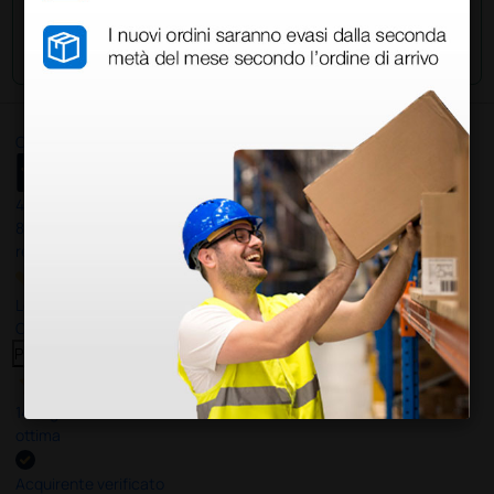
Invia la tua domanda
Ottimo
4,6
/5
8.330
recensioni
Le nostre recensioni a 4 e 5 stelle.
Clicca qui per leggerle tutte >
Precedente
Successivo
14 Luglio 2026
ottima
Acquirente verificato