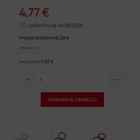
4,77 €
schedule
valida fino al 14/08/2026
Prezzo di listino
6,28 €
(Prezzo i.e.)
5,82 €
Prezzo ivato
add
remove
AGGIUNGI AL CARRELLO