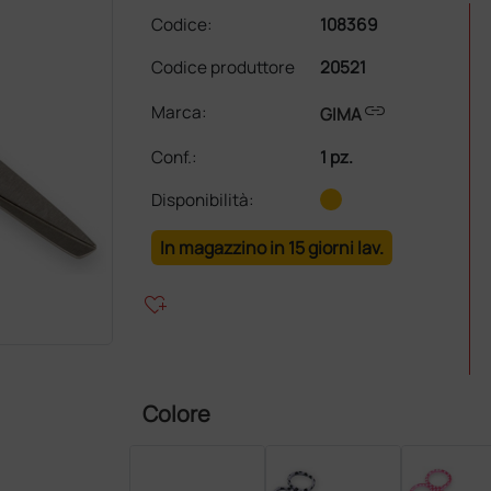
Codice:
108369
Codice produttore
20521
link
Marca:
GIMA
Conf.
:
1 pz.
Disponibilità:
In magazzino in 15 giorni lav.
heart_plus
Colore