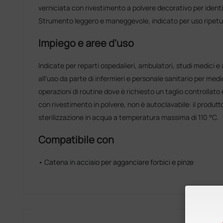
verniciata con rivestimento a polvere decorativo per identi
Strumento leggero e maneggevole, indicato per uso ripetuto
Impiego e aree d'uso
Indicate per reparti ospedalieri, ambulatori, studi medici e
all'uso da parte di infermieri e personale sanitario per med
operazioni di routine dove è richiesto un taglio controllat
con rivestimento in polvere, non è autoclavabile: il produttor
sterilizzazione in acqua a temperatura massima di 110 °C.
Compatibile con
• Catena in acciaio per agganciare forbici e pinze