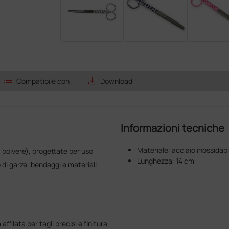
list
save_alt
Compatibile con
Download
Informazioni tecniche
Materiale: acciaio inossidabi
a polvere), progettate per uso
Lunghezza: 14 cm
di garze, bendaggi e materiali
ffilata per tagli precisi e finitura