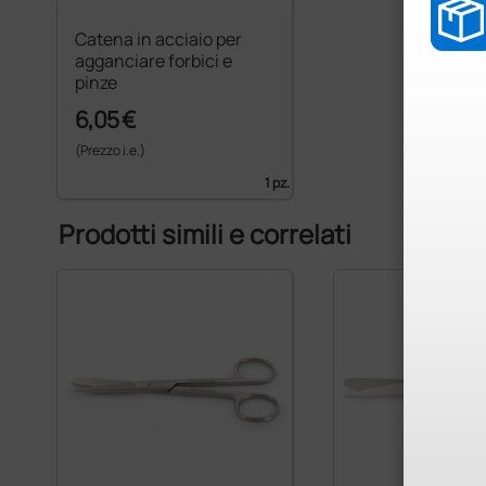
Catena in acciaio per
agganciare forbici e
pinze
6,05 €
(Prezzo i.e.)
1 pz.
Prodotti simili e correlati