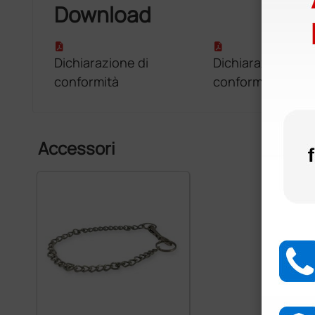
Download
Dichiarazione di
Dichiarazione di
conformità
conformità
Accessori