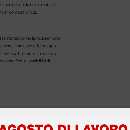
ficazione rapida del personale.
 in contesti clinici.
 assistenza domiciliare. Destinate
icazioni, rimozione di bendaggi e
o e preciso. In quanto strumento
e specifica la possibilità di