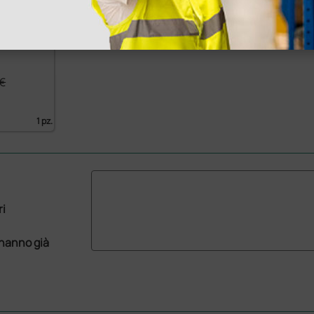
 punte
 €
1 pz.
ri
 hanno già