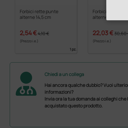
Forbici rette punte
Forbici rette C.T.
alterne 14,5 cm
alterne - 14,5 cm
2,54 €
22,03 €
4,10 €
30,60
(Prezzo i.e.)
(Prezzo i.e.)
1 pz.
Chiedi a un collega
Hai ancora qualche dubbio? Vuoi ulterio
informazioni?
Invia ora la tua domanda ai colleghi che
acquistato questo prodotto.