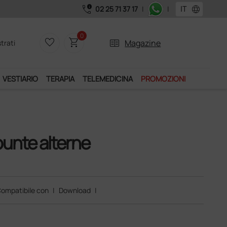
call_quality
language
02 25 71 37 17
|
|
0
favorite_border
shopping_cart
two_pager
Magazine
trati
VESTIARIO
TERAPIA
TELEMEDICINA
PROMOZIONI
 punte alterne
ompatibile con
|
Download
|