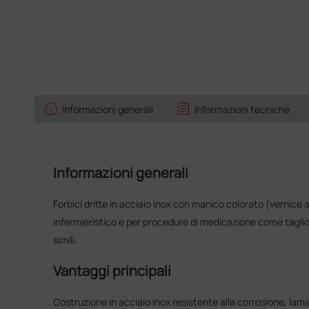
info
assignment
Informazioni generali
Informazioni tecniche
Informazioni generali
Forbici dritte in acciaio inox con manico colorato (vernice 
infermieristico e per procedure di medicazione come taglio 
simili.
Vantaggi principali
Costruzione in acciaio inox resistente alla corrosione, lama a