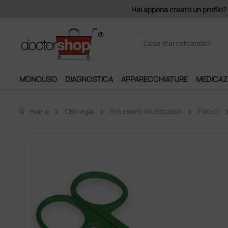
Acquistando il servizio "Ds 
MONOUSO
DIAGNOSTICA
APPARECCHIATURE
MEDICAZ
home
Home
Chirurgia
Strumenti Riutilizzabili
Forbici