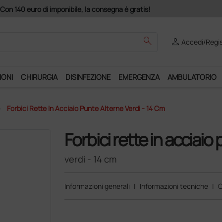
Club", un anno di spedizioni a 39,90 euro + IVA!
search
person
Accedi/Regis
IONI
CHIRURGIA
DISINFEZIONE
EMERGENZA
AMBULATORIO
Forbici Rette In Acciaio Punte Alterne Verdi - 14 Cm
Forbici rette in acciaio
verdi - 14 cm
Informazioni generali
|
Informazioni tecniche
|
C