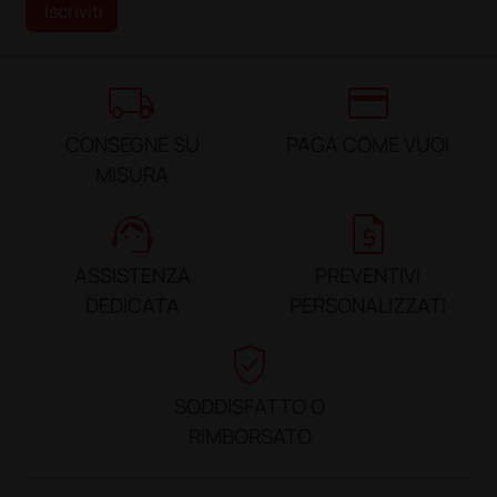
Iscriviti
local_shipping
credit_card
CONSEGNE SU
PAGA COME VUOI
MISURA
support_agent
request_quote
ASSISTENZA
PREVENTIVI
DEDICATA
PERSONALIZZATI
verified_user
SODDISFATTO O
RIMBORSATO