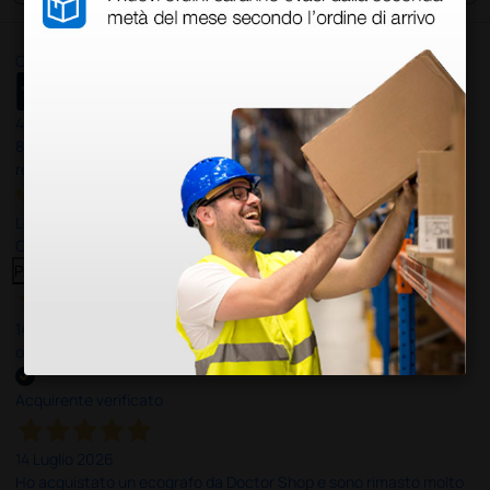
Ottimo
4,6
/5
8.330
recensioni
Le nostre recensioni a 4 e 5 stelle.
Clicca qui per leggerle tutte >
Precedente
Successivo
14 Luglio 2026
ottima
Acquirente verificato
14 Luglio 2026
Ho acquistato un ecografo da Doctor Shop e sono rimasto molto