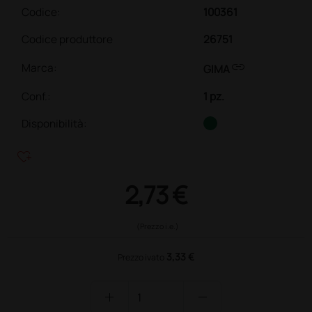
Codice:
100361
Codice produttore
26751
link
Marca:
GIMA
Conf.
:
1 pz.
Disponibilità:
heart_plus
2,73 €
(Prezzo i.e.)
3,33 €
Prezzo ivato
add
remove