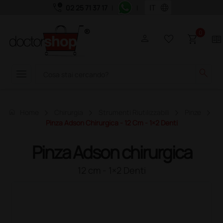
call_quality
language
02 25 71 37 17
|
|
0
person
favorite_border
shopping_cart
two_pager
menu
search
home
Home
Chirurgia
Strumenti Riutilizzabili
Pinze
Pinza Adson Chirurgica - 12 Cm - 1×2 Denti
Pinza Adson chirurgica
12 cm - 1×2 Denti