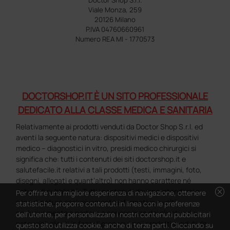
Doctor Shop S.r.l.
Viale Monza, 259
20126 Milano
P.IVA 04760660961
Numero REA MI - 1770573
DOCTORSHOP.IT È UN SITO PROFESSIONALE
DEDICATO ALLA CLASSE MEDICA E SANITARIA
Relativamente ai prodotti venduti da Doctor Shop S.r.l. ed
aventi la seguente natura: dispositivi medici e dispositivi
medico – diagnostici in vitro, presidi medico chirurgici si
significa che: tutti i contenuti dei siti doctorshop.it e
salutefacile.it relativi a tali prodotti (testi, immagini, foto,
disegni, allegati e quant’altro) non hanno carattere né
cancel
natura di pubblicità. Tutti i contenuti devono intendersi e
Per offrire una migliore esperienza di navigazione, ottenere
sono di natura esclusivamente informativa e volti
statistiche, proporre contenuti in linea con le preferenze
esclusivamente a portare a conoscenza dei clienti e dei
dell'utente, per personalizzare i nostri contenuti pubblicitari
potenziali clienti in fase di preacquisto i prodotti venduti da
questo sito utilizza cookie, anche di terze parti. Cliccando su