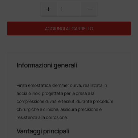
add
remove
AGGIUNGI AL CARRELLO
Informazioni generali
Pinza emostatica Klemmer curva, realizzata in
acciaio inox, progettata per la presa e la
compressione di vasi e tessuti durante procedure
chirurgiche e cliniche, assicura precisione e
resistenza alla corrosione.
Vantaggi principali