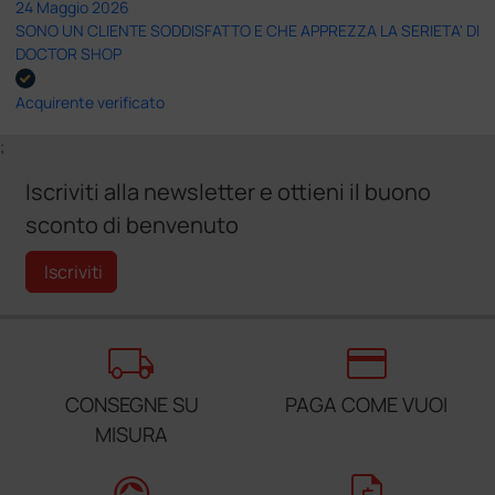
24 Maggio 2026
SONO UN CLIENTE SODDISFATTO E CHE APPREZZA LA SERIETA' DI
DOCTOR SHOP
Acquirente verificato
;
Iscriviti alla newsletter e ottieni il buono
sconto di benvenuto
Iscriviti
local_shipping
credit_card
CONSEGNE SU
PAGA COME VUOI
MISURA
support_agent
request_quote