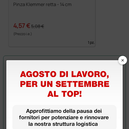
Pinza Klemmer retta - 14 cm
4,57 €
5,08 €
(Prezzo i.e.)
1 pz.
×
Chiedi a un collega
Hai ancora qualche dubbio? Vuoi ulteriori
informazioni?