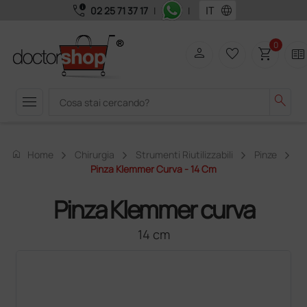
call_quality
language
02 25 71 37 17
|
|
0
person
favorite_border
shopping_cart
two_pager
menu
search
home
Home
Chirurgia
Strumenti Riutilizzabili
Pinze
Pinza Klemmer Curva - 14 Cm
Pinza Klemmer curva
14 cm