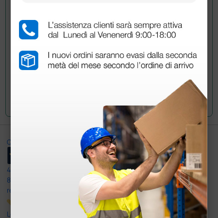
Invia ora la tua domanda ai colleghi che hanno già
acquistato questo prodotto.
Invia la tua domanda
Ottimo
4,6
/5
8.330
recensioni
Le nostre recensioni a 4 e 5 stelle.