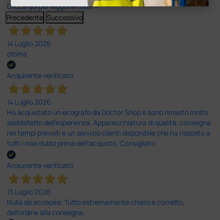
Clicca qui per leggerle tutte >
Precedente
Successivo
14 Luglio 2026
ottima
Acquirente verificato
14 Luglio 2026
Ho acquistato un ecografo da Doctor Shop e sono rimasto molto
soddisfatto dell'esperienza. Apparecchiatura di qualità, consegna
nei tempi previsti e un servizio clienti disponibile che ha risposto a
tutti i miei dubbi prima dell'acquisto. Consigliato
Acquirente verificato
13 Luglio 2026
Nulla da eccepire. Tutto estremamente chiaro e corretto,
dall’ordine alla consegna.