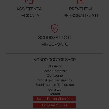
ASSISTENZA
PREVENTIVI
DEDICATA
PERSONALIZZATI
verified_user
SODDISFATTO O
RIMBORSATO
MONDO DOCTOR SHOP
Chi siamo
Come Comprare
Consegne
Modalità di pagamento
Soddisfatto o Rimborsato
Garanzie
Contatti
Scopri Doctor Shop Plus
LAVORA CON NOI