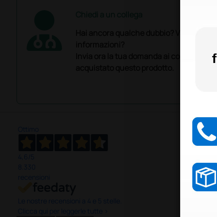
Chiedi a un collega
Hai ancora qualche dubbio? Vuoi ulterio
informazioni?
Invia ora la tua domanda ai colleghi che
acquistato questo prodotto.
Ottimo
4,6
/5
8.330
recensioni
Le nostre recensioni a 4 e 5 stelle.
Clicca qui per leggerle tutte >