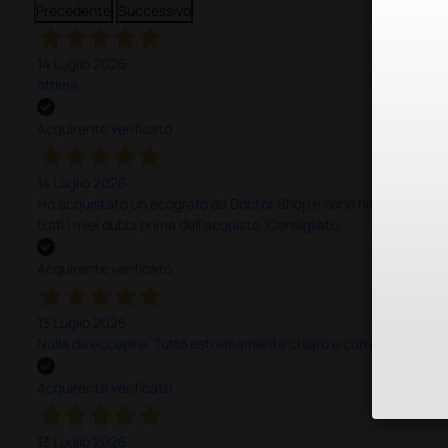
Precedente
Successivo
14 Luglio 2026
ottima
Acquirente verificato
14 Luglio 2026
Ho acquistato un ecografo da Doctor Shop e sono rimasto molto sod
tutti i miei dubbi prima dell'acquisto. Consigliato
Acquirente verificato
13 Luglio 2026
Nulla da eccepire. Tutto estremamente chiaro e corretto, dall’ord
Acquirente verificato
13 Luglio 2026