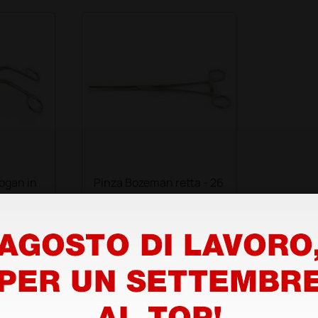
ogan in
Pinza Bozeman retta - 26
cm
11,71 €
€
14,64 €
(Prezzo i.e.)
1 pz.
1 pz.