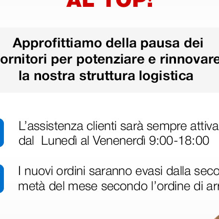
ri
 hanno già