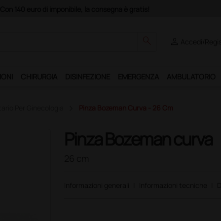
Acq
search
person
Accedi/Regis
IONI
CHIRURGIA
DISINFEZIONE
EMERGENZA
AMBULATORIO
ario Per Ginecologia
Pinza Bozeman Curva - 26 Cm
Pinza Bozeman curva
26 cm
Informazioni generali
|
Informazioni tecniche
|
D