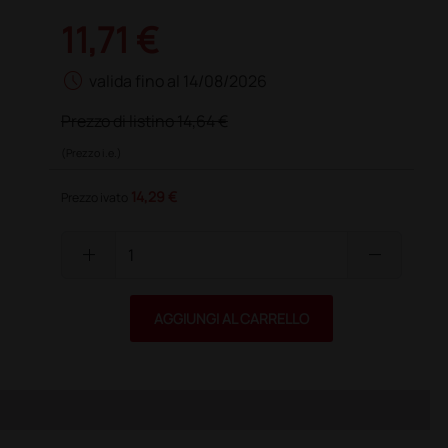
11,71 €
schedule
valida fino al 14/08/2026
Prezzo di listino
14,64 €
(Prezzo i.e.)
14,29 €
Prezzo ivato
add
remove
AGGIUNGI AL CARRELLO