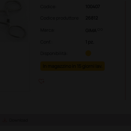
Codice:
100407
Codice produttore
26812
link
Marca:
GIMA
Conf.
:
1 pz.
Disponibilità:
In magazzino in 15 giorni lav.
heart_plus
save_alt
Download