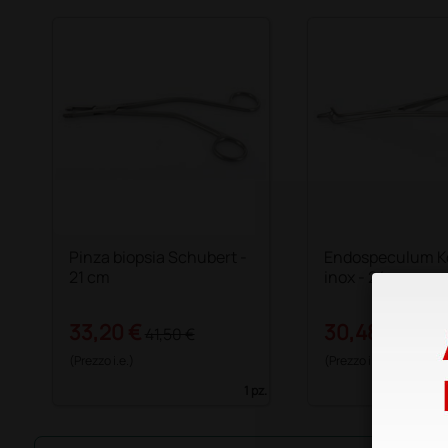
Pinza biopsia Schubert -
Endospeculum K
21 cm
inox - 24 cm
33,20 €
30,48 €
41,50 €
38,10 
(Prezzo i.e.)
(Prezzo i.e.)
1 pz.