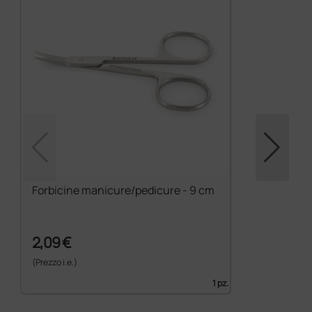
Forbicine manicure/pedicure - 9 cm
2,09 €
(Prezzo i.e.)
1 pz.