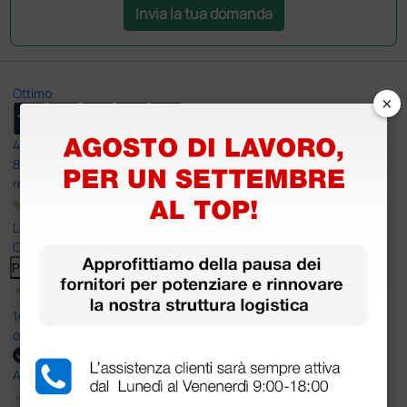
Invia la tua domanda
Ottimo
×
4,6
/5
8.330
recensioni
Le nostre recensioni a 4 e 5 stelle.
Clicca qui per leggerle tutte >
Precedente
Successivo
14 Luglio 2026
ottima
Acquirente verificato