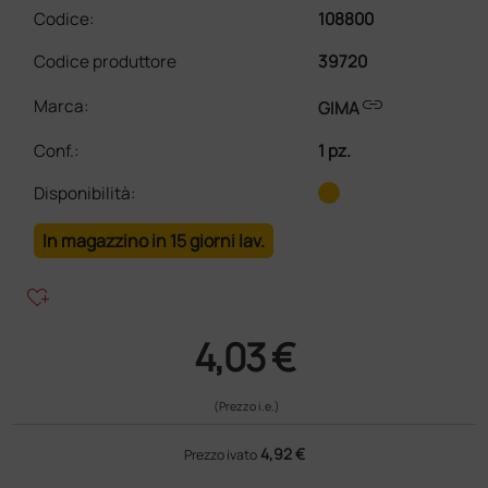
Codice:
108800
Codice produttore
39720
link
Marca:
GIMA
Conf.
:
1 pz.
Disponibilità:
In magazzino in 15 giorni lav.
heart_plus
4,03 €
(Prezzo i.e.)
4,92 €
Prezzo ivato