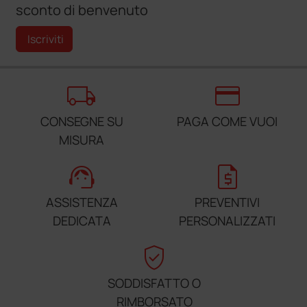
sconto di benvenuto
Iscriviti
local_shipping
credit_card
CONSEGNE SU
PAGA COME VUOI
MISURA
support_agent
request_quote
ASSISTENZA
PREVENTIVI
DEDICATA
PERSONALIZZATI
verified_user
SODDISFATTO O
RIMBORSATO