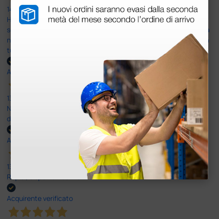
14 Luglio 2026
Ho acquistato un ecografo da Doctor Shop e sono rimasto molto
soddisfatto dell'esperienza. Apparecchiatura di qualità, consegna
nei tempi previsti e un servizio clienti disponibile che ha risposto a
tutti i miei dubbi prima dell'acquisto. Consigliato
Acquirente verificato
13 Luglio 2026
Nulla da eccepire. Tutto estremamente chiaro e corretto,
dall’ordine alla consegna.
Acquirente verificato
13 Luglio 2026
Rapidi, disponibili ben forniti
Acquirente verificato