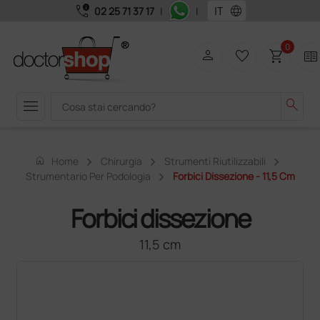
call_quality
language
02 25 71 37 17
|
|
0
person
favorite_border
shopping_cart
two_pager
menu
search
home
Home
Chirurgia
Strumenti Riutilizzabili
Strumentario Per Podologia
Forbici Dissezione - 11,5 Cm
Forbici dissezione
11,5 cm