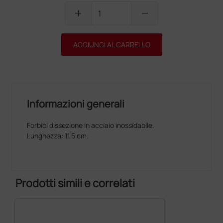
add
remove
AGGIUNGI AL CARRELLO
Informazioni generali
Forbici dissezione in acciaio inossidabile.
Lunghezza: 11,5 cm.
Prodotti simili e correlati