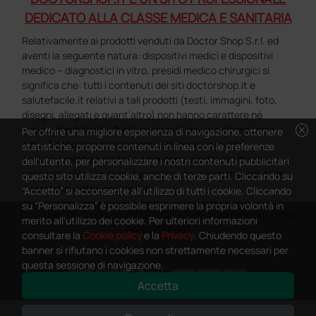
DEDICATO ALLA CLASSE MEDICA E SANITARIA
Relativamente ai prodotti venduti da Doctor Shop S.r.l. ed
aventi la seguente natura: dispositivi medici e dispositivi
medico – diagnostici in vitro, presidi medico chirurgici si
significa che: tutti i contenuti dei siti doctorshop.it e
salutefacile.it relativi a tali prodotti (testi, immagini, foto,
disegni, allegati e quant’altro) non hanno carattere né
cancel
natura di pubblicità. Tutti i contenuti devono intendersi e
Per offrire una migliore esperienza di navigazione, ottenere
sono di natura esclusivamente informativa e volti
statistiche, proporre contenuti in linea con le preferenze
esclusivamente a portare a conoscenza dei clienti e dei
dell'utente, per personalizzare i nostri contenuti pubblicitari
potenziali clienti in fase di preacquisto i prodotti venduti da
questo sito utilizza cookie, anche di terze parti. Cliccando su
Doctorshop attraverso la rete.
“Accetto” si acconsente all'utilizzo di tutti i cookie. Cliccando
su “Personalizza” è possibile esprimere la propria volontà in
Copyright DoctorShop 2005-2026 - Tutti diritti riservati - P.IVA
merito all'utilizzo dei cookie. Per ulteriori informazioni
04760660961
consultare la
Cookie policy
e la
Privacy
. Chiudendo questo
banner si rifiutano i cookies non strettamente necessari per
questa sessione di navigazione.
Accetta
0
This site is protected by reCAPTCHA and the Google
Privacy Policy
and